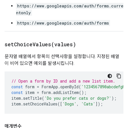
https://www.googleapis.com/auth/forms.curre
ntonly
https://www.googleapis.com/auth/forms
setChoiceValues(
values)
문자열 배열에서 항목의 선택사항을 설정합니다. 지정된 배열
이 비어 있으면 예외를 발생시킵니다.
// Open a form by ID and add a new list item.
const
form
=
FormApp
.
openById
(
'1234567890abcdefghi
const
item
=
form
.
addListItem
();
item
.
setTitle
(
'Do you prefer cats or dogs?'
);
item
.
setChoiceValues
([
'Dogs'
,
'Cats'
]);
매개변수