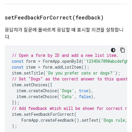
setFeedbackForCorrect(
feedback)
응답자가 질문에 올바르게 응답할 때 표시할 의견을 설정합니
다.
// Open a form by ID and add a new list item.
const
form
=
FormApp
.
openById
(
'1234567890abcdefghi
const
item
=
form
.
addListItem
();
item
.
setTitle
(
'Do you prefer cats or dogs?'
);
// Set "Dogs" as the correct answer to this questi
item
.
setChoices
([
item
.
createChoice
(
'Dogs'
,
true
),
item
.
createChoice
(
'Cats'
,
false
),
]);
// Add feedback which will be shown for correct re
item
.
setFeedbackForCorrect
(
FormApp
.
createFeedback
().
setText
(
'Dogs rule, 
);