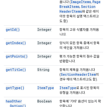
Image
Items
Page
옵니다 (
,
Break
Items
Section
,
Header
Items
와 같은 레이
아웃 항목의 설명 텍스트라고
도 함).
get
Id(
)
Integer
항목의 고유 식별자를 가져옵
니다.
get
Index(
)
Integer
양식의 모든 항목 중에서 항목
의 색인을 가져옵니다.
get
Points(
)
Integer
평가 가능한 항목의 점수 값을
반환합니다.
get
Title(
)
String
항목의 제목을 가져옵니다
Section
Header
Item
(
의
경우 헤더 텍스트라고도 함).
get
Type(
)
Item
Type
Item
Type
로 표시된 항목의
유형을 가져옵니다.
has
Other
Boolean
항목에 '기타' 옵션이 있는지 확
Option(
)
인합니다.