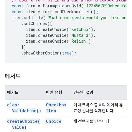
const
form
=
FormApp
.
openById
(
'1234567890abcdefghi
const
item
=
form
.
addCheckboxItem
();
item
.
setTitle
(
'What condiments would you like on y
.
setChoices
([
item
.
createChoice
(
'Ketchup'
),
item
.
createChoice
(
'Mustard'
),
item
.
createChoice
(
'Relish'
),
])
.
showOtherOption
(
true
);
메서드
메서드
반환 유형
간략한 설명
clear
Checkbox
이 체크박스 항목의 데이터 유
Validation(
)
Item
효성 검사를 삭제합니다.
create
Choice(
Choice
새 선택지를 만듭니다.
value)