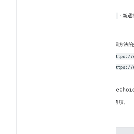
回攻員
Choice
：新選
授權
使用這個方法的
https://
https://
createChoi
建立新選項。
參數