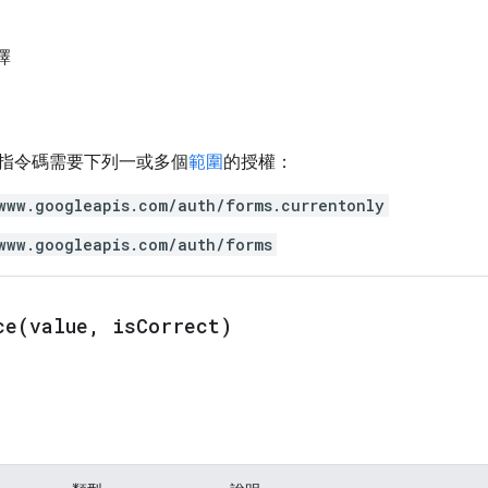
擇
指令碼需要下列一或多個
範圍
的授權：
www.googleapis.com/auth/forms.currentonly
www.googleapis.com/auth/forms
ce(
value
,
is
Correct)