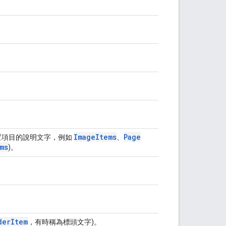
。
Image
Items
Page
置項目的說明文字，例如
、
ms
)。
der
Item
，有時稱為標頭文字)。