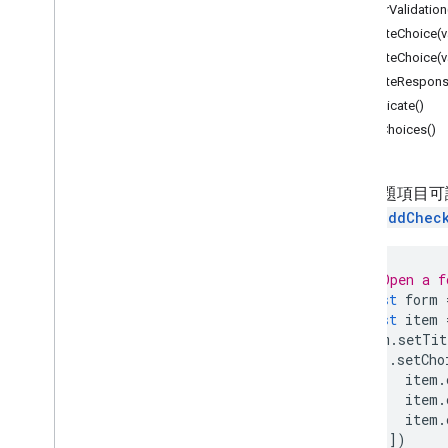
Forms
clearValidation
總覽
createChoice(v
表單應用程式
createChoice(va
createRespons
類別
duplicate()
核取方塊 Grid
Item
getChoices()
Check
GGrid
Validation
Check
GGrid
Validation
Builder
核取方塊項目
這類問題項目可
核取方塊驗證
Form.addChec
核取方塊驗證建構工具
選項
// Open a f
日期項目
const
form
日期時間項目
const
item
持續時間項目
item
.
setTit
表單
.
setCho
表單回應
item
.
item
.
格線項目
item
.
Grid Verification
])
Grid
Validation
Builder