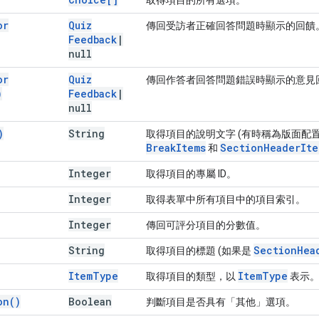
or
Quiz
傳回受訪者正確回答問題時顯示的回饋
Feedback
|
null
or
Quiz
傳回作答者回答問題錯誤時顯示的意見
)
Feedback
|
null
)
String
取得項目的說明文字 (有時稱為版面配
Break
Items
Section
Header
Ite
和
Integer
取得項目的專屬 ID。
Integer
取得表單中所有項目中的項目索引。
Integer
傳回可評分項目的分數值。
String
Section
Hea
取得項目的標題 (如果是
Item
Type
Item
Type
取得項目的類型，以
表示
on(
)
Boolean
判斷項目是否具有「其他」選項。