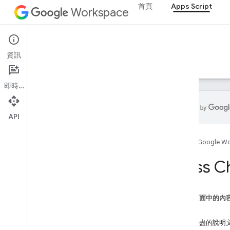
首頁
Apps Script
Workspace
Apps Script
資訊
總覽
指南
參考資料
範例
支援
即時通訊
API
總覽
首頁
Google W
Google Workspace 服務
Class C
管理控制台
Calendar
即時通訊
這個頁面中的內
文件
方法
Drive
內容詳盡的說明