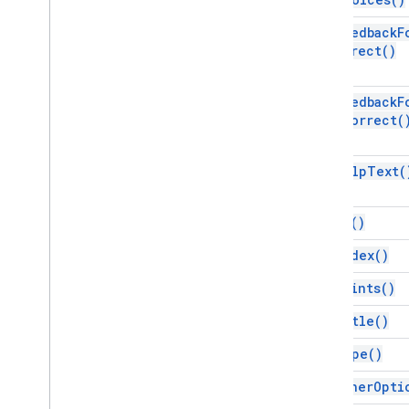
介面
get
Feedback
F
項目
Correct(
)
列舉
對齊
get
Feedback
F
目的地類型
Incorrect(
意見回饋類型
商品類型
get
Help
Text(
網頁瀏覽類型
Rating
Icon
Type
get
Id(
)
Gmail
試算表
get
Index(
)
簡報
get
Points(
)
工作區
更多…
get
Title(
)
get
Type(
)
其他 Google 服務
Google Analytics
has
Other
Opti
Google Maps