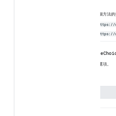
授權
使用這個方法的
https://
https://
createChoi
建立新選項。
參數
名稱
value