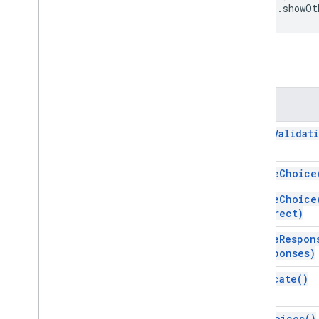
.
showOt
圖片項目
項目回應
List
Item
方法
選擇題
分頁符號項目
段落文字項目
方法
剖析文字驗證
clear
Validat
剖析文字驗證建構工具
測驗意見回饋
Quizfeedback
Builder
create
Choice
Rating
Item
create
Choice
比例項目
Correct)
區段標題項目
create
Respon
文字項目
responses)
文字驗證
文字驗證建構工具
duplicate(
)
時間項目
影片項目
get
Choices(
)