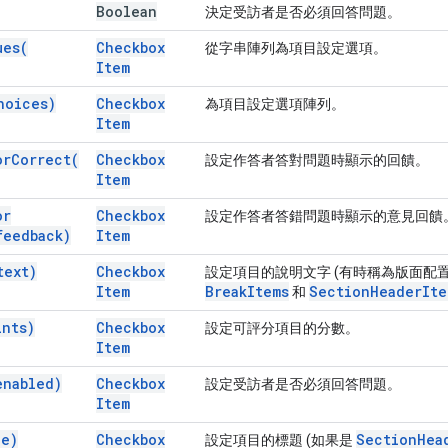
Boolean
決定受訪者是否必須回答問題。
ues(
Checkbox
從字串陣列為項目設定選項。
Item
hoices)
Checkbox
為項目設定選項陣列。
Item
or
Correct(
Checkbox
設定作答者答對問題時顯示的回饋。
Item
or
Checkbox
設定作答者答錯問題時顯示的意見回饋
feedback)
Item
text)
Checkbox
設定項目的說明文字 (有時稱為版面配
Item
Break
Items
Section
Header
Ite
和
ints)
Checkbox
設定可評分項目的分數。
Item
enabled)
Checkbox
設定受訪者是否必須回答問題。
Item
le)
Checkbox
Section
Hea
設定項目的標題 (如果是