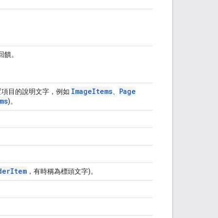
。
回饋。
Image
Items
Page
置項目的說明文字，例如
、
ms
)。
der
Item
，有時稱為標頭文字)。
。