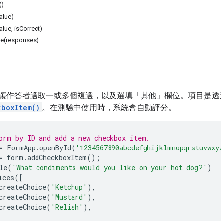
()
alue)
lue, isCorrect)
e(responses)
讓作答者選取一或多個複選，以及選填「其他」欄位。項目是
kboxItem()
。在測驗中使用時，系統會自動評分。
orm by ID and add a new checkbox item.
=
FormApp
.
openById
(
'1234567890abcdefghijklmnopqrstuvwxy
=
form
.
addCheckboxItem
();
le
(
'What condiments would you like on your hot dog?'
)
ices
([
createChoice
(
'Ketchup'
),
createChoice
(
'Mustard'
),
createChoice
(
'Relish'
),