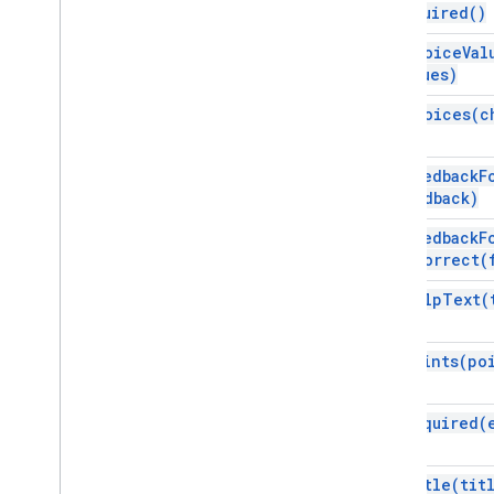
is
Required(
)
Google Translate
Vertex AI
set
Choice
Val
You
Tube
values)
更多…
set
Choices(
c
公用事業服務
set
Feedback
F
API 與資料庫連線
feedback)
資料可用性及最佳化
HTML 內容
set
Feedback
F
指令碼執行與資訊
Incorrect(
set
Help
Text(
指令碼專案資源
自動化觸發條件和事件
set
Points(
po
資訊清單
配額與限制
set
Required(
Google Workspace 外掛程式
服務
set
Title(
tit
資訊清單