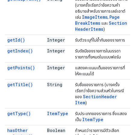
(บางครั้งเรียกว่าข้อความคำ
อธิบายสำหรับรายการเลย์เอาต์
Image
Items
Page
เช่น
,
Break
Items
Section
และ
Header
Items
)
get
Id(
)
Integer
รับตัวระบุที่ไม่ซ้ำกันของรายการ
get
Index(
)
Integer
รับดัชนีของรายการในบรรดา
รายการทั้งหมดในแบบฟอร์ม
get
Points(
)
Integer
แสดงคะแนนเต็มของรายการที่
ให้คะแนนได้
get
Title(
)
String
รับชื่อของรายการ (บางครั้ง
เรียกว่าข้อความส่วนหัวในกรณี
Section
Header
ของ
Item
)
get
Type(
)
Item
Type
รับประเภทของรายการ ซึ่งแสดง
Item
Type
เป็น
has
Other
Boolean
กำหนดว่ารายการมีตัวเลือก