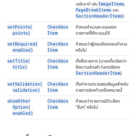
Image
Items
เลย์เอาต์ เช่น
,
Page
Break
Items
และ
Section
Header
Items
)
set
Points(
Checkbox
กำหนดจำนวนคะแนนของ
points)
Item
รายการที่ให้คะแนนได้
set
Required(
Checkbox
กำหนดว่าผู้ตอบต้องตอบคำถาม
enabled)
Item
หรือไม่
set
Title(
Checkbox
ตั้งชื่อรายการ (บางครั้งเรียกว่า
title)
Item
ข้อความส่วนหัว ในกรณีของ
Section
Header
Item
)
set
Validation(
Checkbox
ตั้งค่าการตรวจสอบข้อมูลสำหรับ
validation)
Item
รายการช่องทําเครื่องหมายนี้
show
Other
Checkbox
กำหนดว่ารายการมีตัวเลือก
Option(
Item
"อื่นๆ" หรือไม่
enabled)