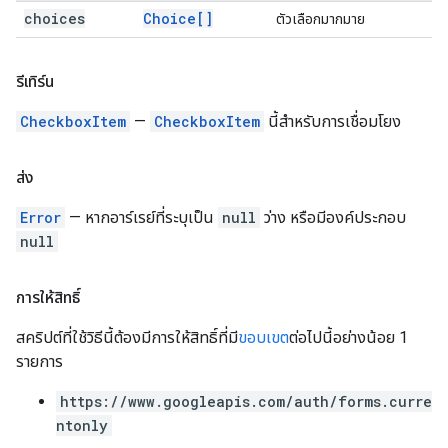
choices
Choice[]
ตัวเลือกมากมาย
รีเทิร์น
CheckboxItem
—
CheckboxItem
นี้สำหรับการเชื่อมโยง
ส่ง
Error
— หากอาร์เรย์ที่ระบุเป็น
null
ว่าง หรือมีองค์ประกอบ
null
การให้สิทธิ์
สคริปต์ที่ใช้วิธีนี้ต้องมีการให้สิทธิ์ที่มี
ขอบเขต
ต่อไปนี้อย่างน้อย 1
รายการ
https://www.googleapis.com/auth/forms.curre
ntonly