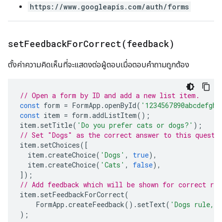
https://www.googleapis.com/auth/forms
setFeedbackForCorrect(
feedback)
ตั้งค่าความคิดเห็นที่จะแสดงต่อผู้ตอบเมื่อตอบคำถามถูกต้อง
// Open a form by ID and add a new list item.
const
form
=
FormApp
.
openById
(
'1234567890abcdefghi
const
item
=
form
.
addListItem
();
item
.
setTitle
(
'Do you prefer cats or dogs?'
);
// Set "Dogs" as the correct answer to this questi
item
.
setChoices
([
item
.
createChoice
(
'Dogs'
,
true
),
item
.
createChoice
(
'Cats'
,
false
),
]);
// Add feedback which will be shown for correct re
item
.
setFeedbackForCorrect
(
FormApp
.
createFeedback
().
setText
(
'Dogs rule, 
);