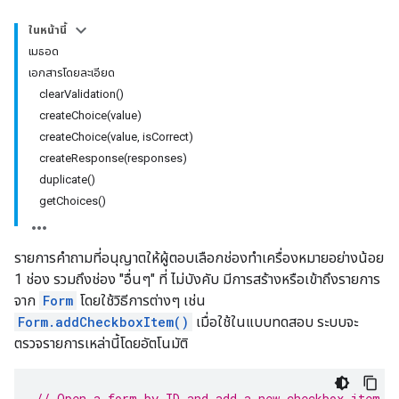
ในหน้านี้
เมธอด
เอกสารโดยละเอียด
clearValidation()
createChoice(value)
createChoice(value, isCorrect)
createResponse(responses)
duplicate()
getChoices()
รายการคำถามที่อนุญาตให้ผู้ตอบเลือกช่องทำเครื่องหมายอย่างน้อย
1 ช่อง รวมถึงช่อง "อื่นๆ" ที่ ไม่บังคับ มีการสร้างหรือเข้าถึงรายการ
จาก
Form
โดยใช้วิธีการต่างๆ เช่น
Form.addCheckboxItem()
เมื่อใช้ในแบบทดสอบ ระบบจะ
ตรวจรายการเหล่านี้โดยอัตโนมัติ
// Open a form by ID and add a new checkbox item.