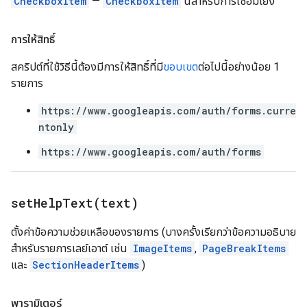
CheckboxItem
—
CheckboxItem
นี้สำหรับการเชื่อมโยง
การให้สิทธิ์
สคริปต์ที่ใช้วิธีนี้ต้องมีการให้สิทธิ์ที่มี
ขอบเขต
ต่อไปนี้อย่างน้อย 1
รายการ
https://www.googleapis.com/auth/forms.curre
ntonly
https://www.googleapis.com/auth/forms
setHelpText(
text)
ตั้งค่าข้อความช่วยเหลือของรายการ (บางครั้งเรียกว่าข้อความอธิบาย
สำหรับรายการเลย์เอาต์ เช่น
ImageItems
,
PageBreakItems
และ
SectionHeaderItems
)
พารามิเตอร์