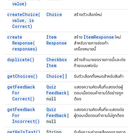
value)
create
Choice(
Choice
สร้างตัวเลือกใหม่
value
,
is
Correct)
create
Item
Item
Response
สร้าง
ใหม่
Response(
Response
สำหรับรายการช่องทํา
responses)
เครื่องหมายนี้
duplicate(
)
Checkbox
สร้างสำเนาของรายการนี้และต่อ
Item
ท้ายแบบฟอร์ม
get
Choices(
)
Choice[]
รับตัวเลือกทั้งหมดสำหรับสินค้า
get
Feedback
Quiz
แสดงความคิดเห็นที่แสดงต่อผู้
For
Feedback
|
ตอบเมื่อตอบคำถามได้อย่างถูก
Correct(
)
null
ต้อง
get
Feedback
Quiz
แสดงความคิดเห็นที่จะแสดงต่อ
For
Feedback
|
ผู้ตอบเมื่อตอบคำถามไม่ถูกต้อง
Incorrect(
)
null
get
Help
Text(
)
String
รับข้อความช่วยเหลือของรายการ