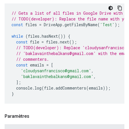
// Gets a list of all files in Google Drive with t
// TODO(developer): Replace the file name with you
const
files
=
DriveApp
.
getFilesByName
(
'Test'
);
while
(
files
.
hasNext
())
{
const
file
=
files
.
next
();
// TODO(developer): Replace 'cloudysanfrancisco
// 'baklavainthebalkans@gmail.com' with the emai
// commenters.
const
emails
=
[
'cloudysanfrancisco@gmail.com'
,
'baklavainthebalkans@gmail.com'
,
];
console
.
log
(
file
.
addCommenters
(
emails
));
}
Paramètres