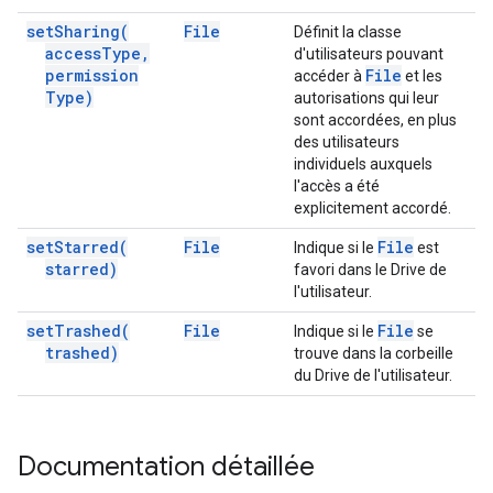
set
Sharing(
File
Définit la classe
access
Type
,
d'utilisateurs pouvant
permission
File
accéder à
et les
Type)
autorisations qui leur
sont accordées, en plus
des utilisateurs
individuels auxquels
l'accès a été
explicitement accordé.
set
Starred(
File
File
Indique si le
est
starred)
favori dans le Drive de
l'utilisateur.
set
Trashed(
File
File
Indique si le
se
trashed)
trouve dans la corbeille
du Drive de l'utilisateur.
Documentation détaillée