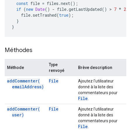
const
file
=
files
.
next
();
if
(
new
Date
()
-
file
.
getLastUpdated
()
 > 
7
*
24
file
.
setTrashed
(
true
);
}
}
Méthodes
Type
Méthode
Brève description
renvoyé
add
Commenter(
File
Ajoutez l'utilisateur
email
Address)
donné à la liste des
commentateurs pour
File
.
add
Commenter(
File
Ajoutez l'utilisateur
user)
donné à la liste des
commentateurs pour
File
.