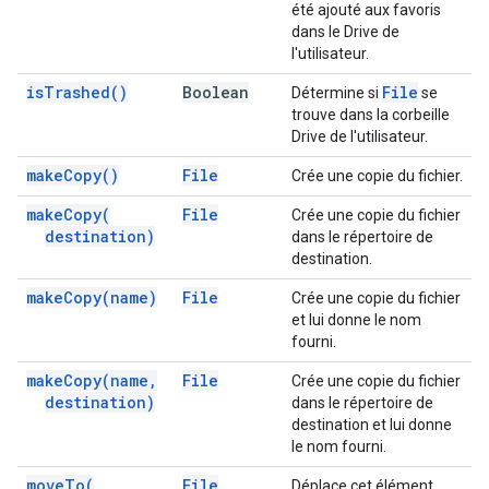
été ajouté aux favoris
dans le Drive de
l'utilisateur.
is
Trashed(
)
Boolean
File
Détermine si
se
trouve dans la corbeille
Drive de l'utilisateur.
make
Copy(
)
File
Crée une copie du fichier.
make
Copy(
File
Crée une copie du fichier
destination)
dans le répertoire de
destination.
make
Copy(
name)
File
Crée une copie du fichier
et lui donne le nom
fourni.
make
Copy(
name
,
File
Crée une copie du fichier
destination)
dans le répertoire de
destination et lui donne
le nom fourni.
move
To(
File
Déplace cet élément