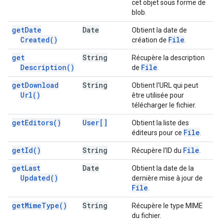
cet objet sous forme de
blob.
get
Date
Date
Obtient la date de
Created(
)
File
création de
.
get
String
Récupère la description
Description(
)
File
de
.
get
Download
String
Obtient l'URL qui peut
Url(
)
être utilisée pour
télécharger le fichier.
get
Editors(
)
User[]
Obtient la liste des
File
éditeurs pour ce
.
get
Id(
)
String
File
Récupère l'ID du
.
get
Last
Date
Obtient la date de la
Updated(
)
dernière mise à jour de
File
.
get
Mime
Type(
)
String
Récupère le type MIME
du fichier.