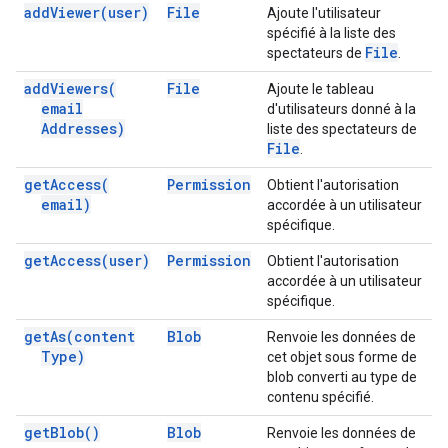
add
Viewer(
user)
File
Ajoute l'utilisateur
spécifié à la liste des
File
spectateurs de
.
add
Viewers(
File
Ajoute le tableau
email
d'utilisateurs donné à la
Addresses)
liste des spectateurs de
File
.
get
Access(
Permission
Obtient l'autorisation
email)
accordée à un utilisateur
spécifique.
get
Access(
user)
Permission
Obtient l'autorisation
accordée à un utilisateur
spécifique.
get
As(
content
Blob
Renvoie les données de
Type)
cet objet sous forme de
blob converti au type de
contenu spécifié.
get
Blob(
)
Blob
Renvoie les données de