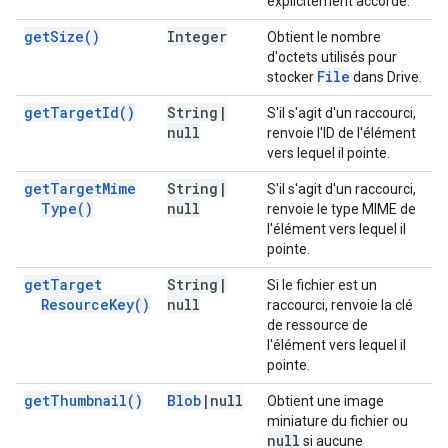
explicitement accordé.
get
Size(
)
Integer
Obtient le nombre
d'octets utilisés pour
File
stocker
dans Drive.
get
Target
Id(
)
String
|
S'il s'agit d'un raccourci,
null
renvoie l'ID de l'élément
vers lequel il pointe.
get
Target
Mime
String
|
S'il s'agit d'un raccourci,
Type(
)
null
renvoie le type MIME de
l'élément vers lequel il
pointe.
get
Target
String
|
Si le fichier est un
Resource
Key(
)
null
raccourci, renvoie la clé
de ressource de
l'élément vers lequel il
pointe.
get
Thumbnail(
)
Blob
|
null
Obtient une image
miniature du fichier ou
null
si aucune