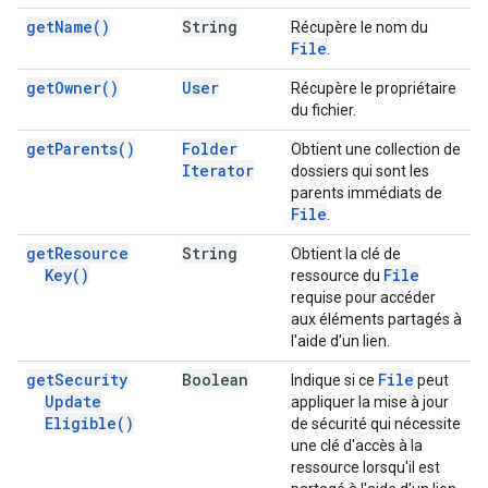
get
Name(
)
String
Récupère le nom du
File
.
get
Owner(
)
User
Récupère le propriétaire
du fichier.
get
Parents(
)
Folder
Obtient une collection de
Iterator
dossiers qui sont les
parents immédiats de
File
.
get
Resource
String
Obtient la clé de
Key(
)
File
ressource du
requise pour accéder
aux éléments partagés à
l'aide d'un lien.
get
Security
Boolean
File
Indique si ce
peut
Update
appliquer la mise à jour
Eligible(
)
de sécurité qui nécessite
une clé d'accès à la
ressource lorsqu'il est