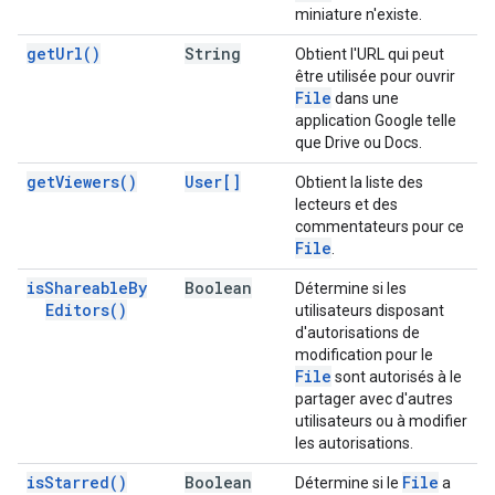
miniature n'existe.
get
Url(
)
String
Obtient l'URL qui peut
être utilisée pour ouvrir
File
dans une
application Google telle
que Drive ou Docs.
get
Viewers(
)
User[]
Obtient la liste des
lecteurs et des
commentateurs pour ce
File
.
is
Shareable
By
Boolean
Détermine si les
Editors(
)
utilisateurs disposant
d'autorisations de
modification pour le
File
sont autorisés à le
partager avec d'autres
utilisateurs ou à modifier
les autorisations.
is
Starred(
)
Boolean
File
Détermine si le
a