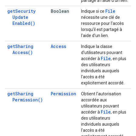
partagé à l'aide d'un lien.
get
Security
Boolean
File
Indique si ce
Update
nécessite une clé de
Enabled(
)
ressource pour l'accès
lorsqu'il est partagé à
l'aide d'un lien.
get
Sharing
Access
Indique la classe
Access(
)
d'utilisateurs pouvant
File
accéder à
, en plus
des utilisateurs
individuels auxquels
l'accès a été
explicitement accordé.
get
Sharing
Permission
Obtient l'autorisation
Permission(
)
accordée aux
utilisateurs pouvant
File
accéder à
, en plus
des utilisateurs
individuels auxquels
l'accès a été