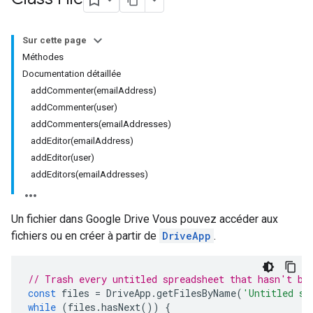
Sur cette page
Méthodes
Documentation détaillée
addCommenter(emailAddress)
addCommenter(user)
addCommenters(emailAddresses)
addEditor(emailAddress)
addEditor(user)
addEditors(emailAddresses)
Un fichier dans Google Drive Vous pouvez accéder aux
fichiers ou en créer à partir de
DriveApp
.
// Trash every untitled spreadsheet that hasn't be
const
files
=
DriveApp
.
getFilesByName
(
'Untitled sp
while
(
files
.
hasNext
())
{