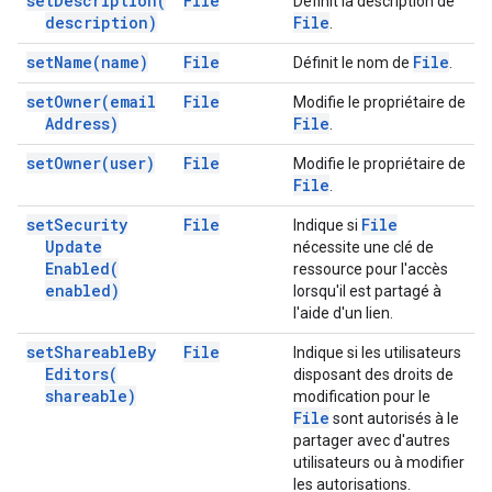
set
Description(
File
Définit la description de
description)
File
.
set
Name(
name)
File
File
Définit le nom de
.
set
Owner(
email
File
Modifie le propriétaire de
Address)
File
.
set
Owner(
user)
File
Modifie le propriétaire de
File
.
set
Security
File
File
Indique si
Update
nécessite une clé de
Enabled(
ressource pour l'accès
enabled)
lorsqu'il est partagé à
l'aide d'un lien.
set
Shareable
By
File
Indique si les utilisateurs
Editors(
disposant des droits de
shareable)
modification pour le
File
sont autorisés à le
partager avec d'autres
utilisateurs ou à modifier
les autorisations.