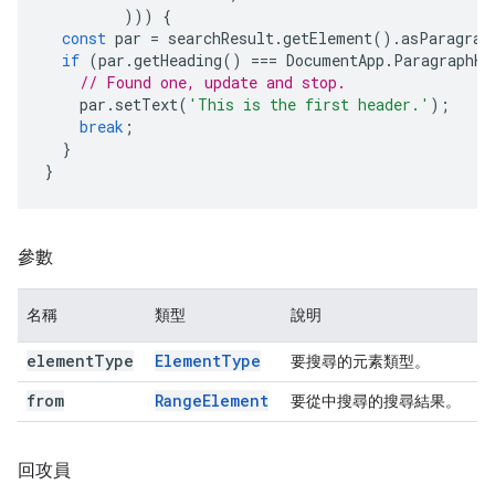
)))
{
const
par
=
searchResult
.
getElement
().
asParagrap
if
(
par
.
getHeading
()
===
DocumentApp
.
ParagraphHe
// Found one, update and stop.
par
.
setText
(
'This is the first header.'
);
break
;
}
}
參數
名稱
類型
說明
element
Type
Element
Type
要搜尋的元素類型。
from
Range
Element
要從中搜尋的搜尋結果。
回攻員