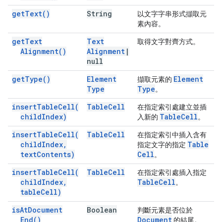
get
Text(
)
String
以文字字串形式擷取元
素內容。
get
Text
Text
取得文字對齊方式。
Alignment(
)
Alignment
|
null
get
Type(
)
Element
Element
擷取元素的
Type
Type
。
insert
Table
Cell(
Table
Cell
在指定索引處建立並插
child
Index)
Table
Cell
入新的
。
insert
Table
Cell(
Table
Cell
在指定索引中插入含有
child
Index
,
Table
指定文字的指定
text
Contents)
Cell
。
insert
Table
Cell(
Table
Cell
在指定索引處插入指定
child
Index
,
Table
Cell
。
table
Cell)
is
At
Document
Boolean
判斷元素是否位於
End(
)
Document
的結尾。