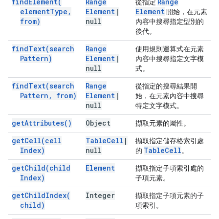
find
Element(
Range
Range
從指定
element
Type
,
Element
|
Element
開始，在元素
from)
null
內容中搜尋指定型別的
後代。
find
Text(
search
Range
使用規則運算式在元素
Pattern)
Element
|
內容中搜尋指定文字模
null
式。
find
Text(
search
Range
從指定的搜尋結果開
Pattern
,
from)
Element
|
始，在元素內容中搜尋
null
特定文字模式。
get
Attributes(
)
Object
擷取元素的屬性。
get
Cell(
cell
Table
Cell
|
擷取指定儲存格索引處
Index)
null
Table
Cell
的
。
get
Child(
child
Element
擷取指定子項索引處的
Index)
子項元素。
get
Child
Index(
Integer
擷取指定子項元素的子
child)
項索引。