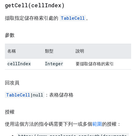
getCell(
cell
Index)
擷取指定儲存格索引處的
TableCell
。
參數
名稱
類型
說明
cell
Index
Integer
要擷取儲存格的索引
回攻員
TableCell
|null
：表格儲存格
授權
使用這個方法的指令碼需要下列一或多個
範圍
的授權：