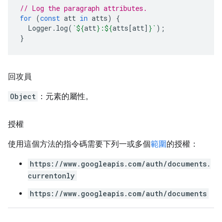
// Log the paragraph attributes.
for
(
const
att
in
atts
)
{
Logger
.
log
(
`
${
att
}
:
${
atts
[
att
]
}
`
);
}
回攻員
Object
：元素的屬性。
授權
使用這個方法的指令碼需要下列一或多個
範圍
的授權：
https://www.googleapis.com/auth/documents.
currentonly
https://www.googleapis.com/auth/documents