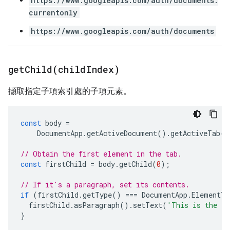
https://www.googleapis.com/auth/documents.
currentonly
https://www.googleapis.com/auth/documents
getChild(
child
Index)
擷取指定子項索引處的子項元素。
const
body
=
DocumentApp
.
getActiveDocument
().
getActiveTab
()
// Obtain the first element in the tab.
const
firstChild
=
body
.
getChild
(
0
);
// If it's a paragraph, set its contents.
if
(
firstChild
.
getType
()
===
DocumentApp
.
ElementTy
firstChild
.
asParagraph
().
setText
(
'This is the fi
}