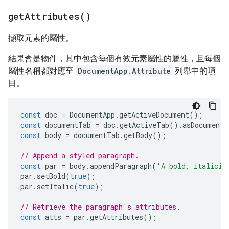
get
Attributes(
)
擷取元素的屬性。
結果會是物件，其中包含每個有效元素屬性的屬性，且每個
屬性名稱都對應至
DocumentApp.Attribute
列舉中的項
目。
const
doc
=
DocumentApp
.
getActiveDocument
();
const
documentTab
=
doc
.
getActiveTab
().
asDocumentT
const
body
=
documentTab
.
getBody
();
// Append a styled paragraph.
const
par
=
body
.
appendParagraph
(
'A bold, italiciz
par
.
setBold
(
true
);
par
.
setItalic
(
true
);
// Retrieve the paragraph's attributes.
const
atts
=
par
.
getAttributes
();