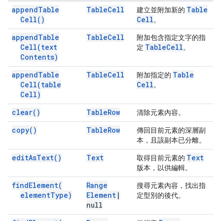
append
Table
Table
Cell
Table
建立並附加新的
Cell(
)
Cell
。
append
Table
Table
Cell
附加包含指定文字的指
Cell(
text
Table
Cell
定
。
Contents)
append
Table
Table
Cell
Table
附加指定的
Cell(
table
Cell
。
Cell)
clear(
)
Table
Row
清除元素內容。
copy(
)
Table
Row
傳回目前元素的深層副
本，且該副本已分離。
edit
As
Text(
)
Text
Text
取得目前元素的
版本，以供編輯。
find
Element(
Range
搜尋元素內容，找出指
element
Type)
Element
|
定型別的後代。
null