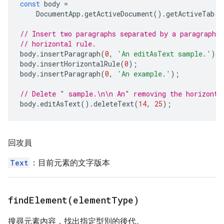
const
body
=
DocumentApp
.
getActiveDocument
().
getActiveTab
()
// Insert two paragraphs separated by a paragraph c
// horizontal rule.
body
.
insertParagraph
(
0
,
'An editAsText sample.'
);
body
.
insertHorizontalRule
(
0
);
body
.
insertParagraph
(
0
,
'An example.'
);
// Delete " sample.\n\n An" removing the horizonta
body
.
editAsText
().
deleteText
(
14
,
25
);
回攻員
Text
：目前元素的文字版本
findElement(
element
Type)
搜尋元素內容，找出指定型別的後代。