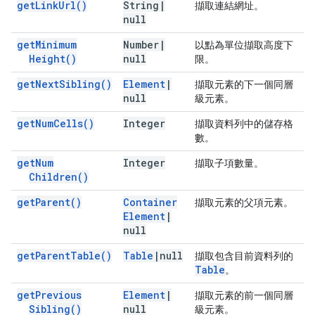
get
Link
Url(
)
String
|
擷取連結網址。
null
get
Minimum
Number
|
以點為單位擷取高度下
Height(
)
null
限。
get
Next
Sibling(
)
Element
|
擷取元素的下一個同層
null
級元素。
get
Num
Cells(
)
Integer
擷取資料列中的儲存格
數。
get
Num
Integer
擷取子項數量。
Children(
)
get
Parent(
)
Container
擷取元素的父項元素。
Element
|
null
get
Parent
Table(
)
Table
|
null
擷取包含目前資料列的
Table
。
get
Previous
Element
|
擷取元素的前一個同層
Sibling(
)
null
級元素。