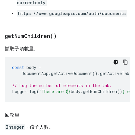
currentonly
https://www.googleapis.com/auth/documents
get
Num
Children(
)
擷取子項數量。
const
body
=
DocumentApp
.
getActiveDocument
().
getActiveTab
()
// Log the number of elements in the tab.
Logger
.
log
(
`There are 
${
body
.
getNumChildren
()
}
 ele
回攻員
Integer
- 孩子人數。