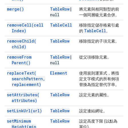
merge(
)
Table
Row
|
將元素與相同類型的前
null
一個同層級元素合併。
remove
Cell(
cell
Table
Cell
移除指定儲存格索引處
Index)
Table
Cell
的
。
remove
Child(
Table
Row
移除指定的子項元素。
child)
remove
From
Table
Row
|
從父項移除元素。
Parent(
)
null
replace
Text(
Element
使用規則運算式，將指
search
Pattern
,
定文字模式的所有例項
replacement)
替換為指定替代字串。
set
Attributes(
Table
Row
設定元素的屬性。
attributes)
set
Link
Url(
url)
Table
Row
設定連結網址。
set
Minimum
Table
Row
設定高度下限 (以點為
Height(
min
單位)。