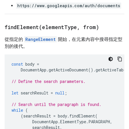
https://www.googleapis.com/auth/documents
findElement(
element
Type
,
from)
從指定的
RangeElement
開始，在元素內容中搜尋指定型
別的後代。
const
body
=
DocumentApp
.
getActiveDocument
().
getActiveTab
()
// Define the search parameters.
let
searchResult
=
null
;
// Search until the paragraph is found.
while
(
(
searchResult
=
body
.
findElement
(
DocumentApp
.
ElementType
.
PARAGRAPH
,
searchResult
,