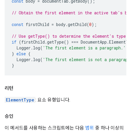
const
body
=
documentTab
.
getBody
();
// Obtain the first element in the active tab's bo
const
firstChild
=
body
.
getChild
(
0
);
// Use getType() to determine the element's type.
if
(
firstChild
.
getType
()
===
DocumentApp
.
ElementTy
Logger
.
log
(
'The first element is a paragraph.'
);
}
else
{
Logger
.
log
(
'The first element is not a paragraph
}
리턴
ElementType
: 요소 유형입니다.
승인
이 메서드를 사용하는 스크립트에는 다음
범위
중 하나 이상의