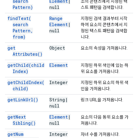
search
Element
|
소의 콘텐츠에서 지정된 텍
Pattern)
null
스트 패턴을 검색합니다.
find
Text(
Range
지정된 검색 결과부터 시작
search
Element
|
하여 요소의 콘텐츠에서 지
Pattern
,
null
정된 텍스트 패턴을 검색합
from)
니다.
get
Object
요소의 속성을 가져옵니다.
Attributes(
)
get
Child(
child
Element
지정된 하위 색인에 있는 하
Index)
위 요소를 가져옵니다.
get
Child
Index(
Integer
지정된 하위 요소의 하위 색
child)
인을 가져옵니다.
get
Link
Url(
)
String
|
링크 URL을 가져옵니다.
null
get
Next
Element
|
요소의 다음 동위 요소를 가
Sibling(
)
null
져옵니다.
get
Num
Integer
자녀 수를 가져옵니다.