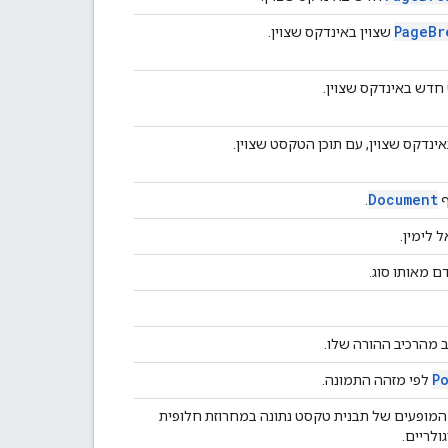
Page
Br
שצוין באינדקס שצוין.
 חדש באינדקס שצוין.
אינדקס שצוין, עם תוכן הטקסט שצוין.
Document
ף
.
לימין.
ם מאותו סוג.
 מהרכיב ההורה שלו.
P
לפי מזהה התמונה.
המופעים של תבנית טקסט נתונה במחרוזת חלופית
ולריים.