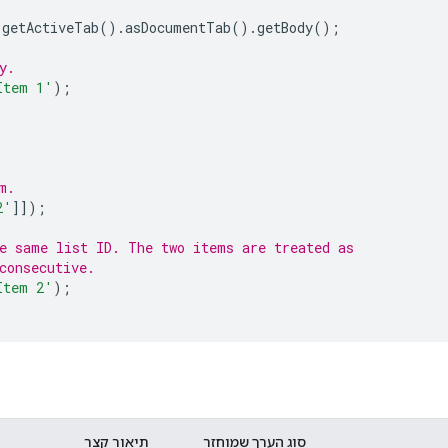
.
getActiveTab
().
asDocumentTab
().
getBody
();
y.
Item 1'
);
m.
2'
]]);
e same list ID. The two items are treated as
consecutive.
Item 2'
);
סוג הערך שמוחזר
תיאור קצר