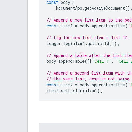
const
body
=
DocumentApp
.
getActiveDocument
()
// Append a new list item to the bod
const
item1
=
body
.
appendListItem
(
'
// Log the new list item's list ID.
Logger
.
log
(
item1
.
getListId
());
// Append a table after the list ite
body
.
appendTable
([[
'Cell 1'
,
'Cell 
// Append a second list item with th
// the same list, despite not being 
const
item2
=
body
.
appendListItem
(
'
item2
.
setListId
(
item1
);