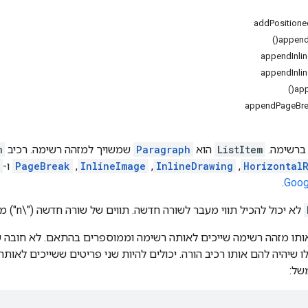
addPosition
appendH
appendInli
appendInli
app
appendPageBre
 ברשימה.
ListItem
הוא
Paragraph
שמשויך למזהה רשימה. רכיב
m
Horizontal
,
InlineDrawing
,
InlineImage
,
PageBreak
ו-
.
לא יכול להכיל תווי מעבר לשורה חדשה. תווים של שורה חדשה ("\n") מומרים לתווים של מעבר שורה ("\r").
תו מזהה רשימה שייכים לאותה רשימה וממוספרים בהתאם. לא חובה 
ו שיהיה להם אותו רכיב הורה. יכולים להיות שני פריטים ששייכים לאו
של: