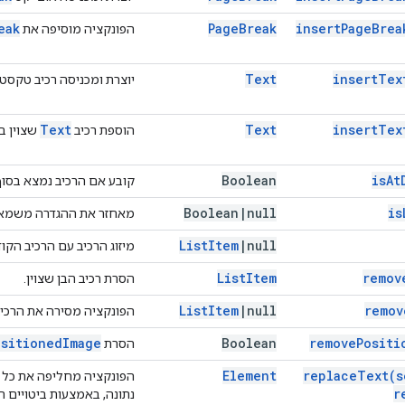
eak
Page
Break
insert
Page
Brea
הפונקציה מוסיפה את
Text
insert
Tex
יוצרת ומכניסה רכיב טקסט
Text
Text
insert
Tex
הוספת רכיב
שצוין ב
Boolean
is
At
קובע אם הרכיב נמצא בסו
Boolean
|
null
is
מאחזר את ההגדרה משמאל 
List
Item
|
null
מיזוג הרכיב עם הרכיב הקוד
List
Item
remov
הסרת רכיב הבן שצוין.
List
Item
|
null
remov
הפונקציה מסירה את הרכיב
ositioned
Image
Boolean
remove
Positi
הסרת
Element
replace
Text(
s
הפונקציה מחליפה את כל 
r
נתונה, באמצעות ביטויים רג