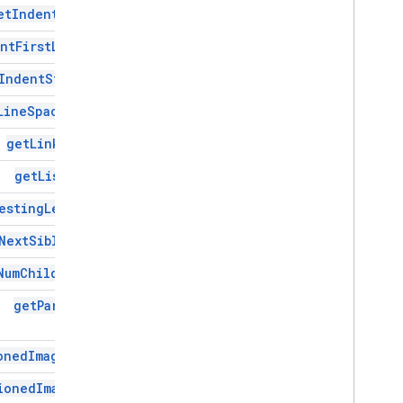
et
Indent
End(
)
משאבי פרויקט של סקריפט
nt
First
Line(
)
טריגרים ואירועים לאוטומציה
מניפסט
Indent
Start(
)
מכסות ומגבלות
Line
Spacing(
)
תוספים ל-Google Workspace
get
Link
Url(
)
שירותים
get
List
Id(
)
מניפסט
ממשק API לתוספים
esting
Level(
)
Next
Sibling(
)
Apps Script API
v1
Num
Children(
)
ספריות לקוח
get
Parent(
)
oned
Image(
id)
ioned
Images(
)