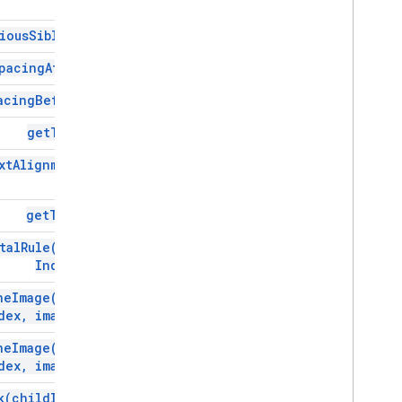
ious
Sibling(
)
pacing
After(
)
acing
Before(
)
get
Text(
)
xt
Alignment(
)
get
Type(
)
tal
Rule(
child
Index)
ne
Image(
child
dex
,
image)
ne
Image(
child
dex
,
image)
k(
child
Index)