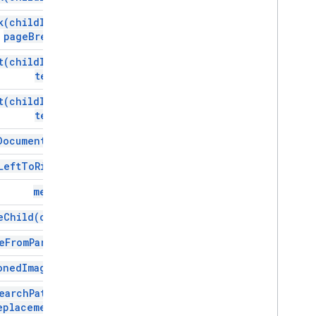
k(
child
Index
,
page
Break)
t(
child
Index
,
text)
t(
child
Index
,
text)
Document
End(
)
Left
To
Right(
)
merge(
)
e
Child(
child)
e
From
Parent(
)
oned
Image(
id)
earch
Pattern
,
eplacement)