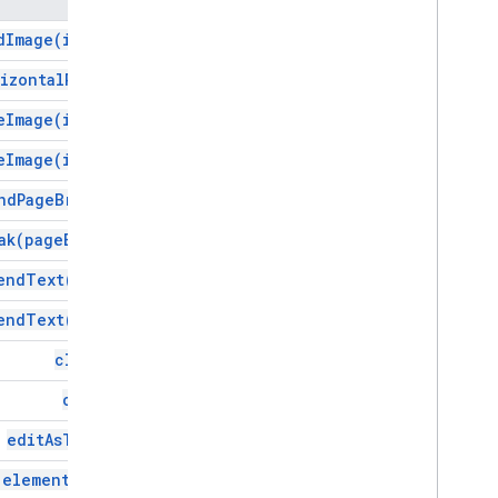
ממשקים
d
Image(
image)
רכיב
izontal
Rule(
)
טיפוסים בני מנייה (enum)
מאפיין
e
Image(
image)
סוג הרכיב
e
Image(
image)
משפחת פונט
סוג Glyph
Type
nd
Page
Break(
)
יישור אופקי
ak(
page
Break)
כותרת פיסקה
פריסה ממוקדת
end
Text(
text)
Tab
Type
end
Text(
text)
יישור טקסט
יישור אנכי
clear(
)
שירותים מתקדמים
copy(
)
ממשק API של Docs
edit
As
Text(
)
Drive
טפסים
(
element
Type)