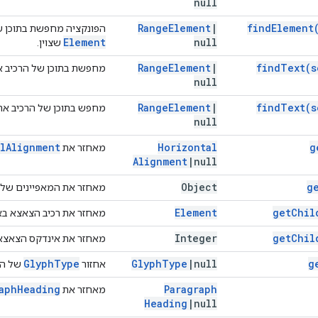
null
Range
Element
|
find
Element
הפונקציה מחפשת בתוכן ש
Element
null
שצוין.
Range
Element
|
find
Text(
s
מחפשת בתוכן של הרכיב את
null
Range
Element
|
find
Text(
s
מחפש בתוכן של הרכיב את
null
l
Alignment
Horizontal
g
מאחזר את
Alignment
|
null
Object
g
מאחזר את המאפיינים של 
Element
get
Chil
מאחזר את רכיב הצאצא בא
Integer
get
Chil
מאחזר את אינדקס הצאצא 
Glyph
Type
Glyph
Type
|
null
g
אחזור
של הפ
aph
Heading
Paragraph
מאחזר את
Heading
|
null