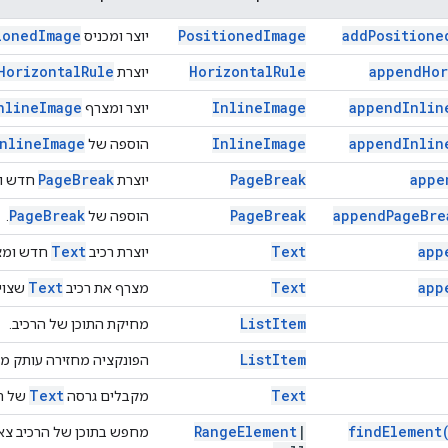
ioned
Image
Positioned
Image
add
Positione
יוצר ומכניס
Horizontal
Rule
Horizontal
Rule
append
Hor
יוצרת
nline
Image
Inline
Image
append
Inlin
יוצר ומצרף
nline
Image
Inline
Image
append
Inlin
הוספה של
Page
Break
Page
Break
appe
יוצרת
חדש ומ
Page
Break
Page
Break
append
Page
Bre
הוספה של
.
Text
Text
app
יוצרת רכיב
חדש ומצר
Text
Text
app
מצרף את רכיב
שצוין
List
Item
מחיקת התוכן של הרכיב.
List
Item
הפונקציה מחזירה עותק מנ
Text
Text
מקבלים גרסה
של הר
Range
Element
|
find
Element
מחפש בתוכן של הרכיב צא