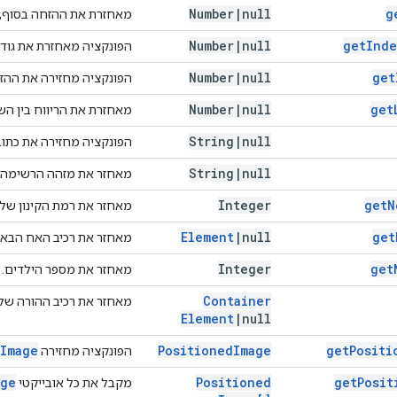
Number
|
null
g
מאחזרת את ההזחה בסוף, ב
Number
|
null
get
Inde
הפונקציה מאחזרת את גודל
Number
|
null
get
הפונקציה מחזירה את ההז
Number
|
null
get
מאחזרת את הריווח בין השו
String
|
null
הפונקציה מחזירה את כתובת ה-URL של 
String
|
null
מאחזר את מזהה הרשימה.
Integer
get
N
מאחזר את רמת הקינון של
Element
|
null
get
מאחזר את רכיב האח הבא 
Integer
get
מאחזר את מספר הילדים.
Container
מאחזר את רכיב ההורה של 
Element
|
null
Image
Positioned
Image
get
Positi
הפונקציה מחזירה
age
Positioned
get
Posit
מקבל את כל אובייקטי