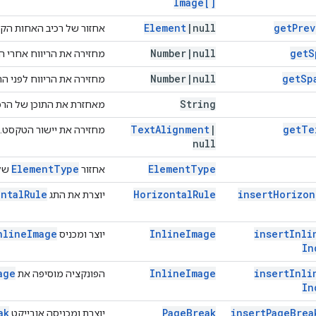
Image[]
Element
|
null
get
Prev
אחזור של רכיב האחות הקו
Number
|
null
get
S
מחזירה את הריווח אחרי הר
Number
|
null
get
Sp
מחזירה את הריווח לפני הרכ
String
מאחזרת את התוכן של הרכ
Text
Alignment
|
get
Te
מחזירה את יישור הטקסט.
null
Element
Type
Element
Type
אחזור
של 
ontal
Rule
Horizontal
Rule
insert
Horizon
יוצרת את התג
nline
Image
Inline
Image
insert
Inli
יוצר ומכניס
In
age
Inline
Image
insert
Inli
הפונקציה מוסיפה את
In
ak
Page
Break
insert
Page
Brea
יוצרת ומכניסה אובייקט