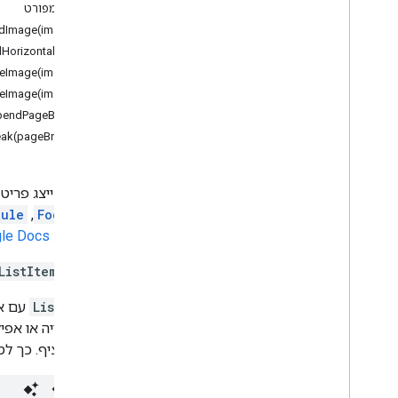
אפליקציית Document
תיעוד מפורט
edImage(image)
כיתות
orizontalRule()
גוף
neImage(image)
סימנייה
neImage(image)
Container
Element
endPageBreak()
תאריך
ak(pageBreak)
מסמך
Document
Tab
משוואה
רכיב שמייצג פריט
משוואה
Rule
,
Footnote
מפריד משוואה
להרחבת Google Docs
סמל משוואה
קטע של כותרת תחתונה
הערך
ListItems
הערת שוליים
ListItems
עם או
קטע הערת שוליים
בכרטיסייה או אפיל
קטע כותרת
יישאר רציף. כך למ
אופק
שרטוט מוטבע
תמונה מוטבעת