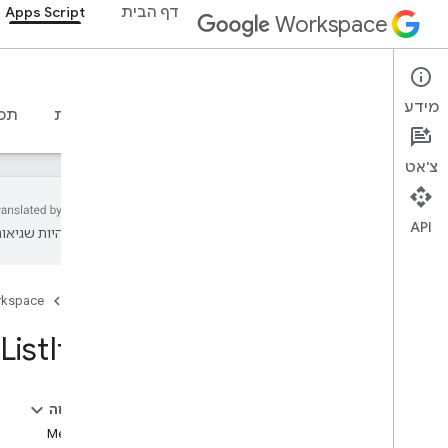
דף הבית
Apps Script
Workspace
Apps Script
מידע
סקירה כללית
מדריכים
חומרי עזר
דוגמיות
תמ
צ'אט
API
עשויות להיות שגיאות
סקירה כללית
דף הבית
rkspace
שירותי Google Workspace
מסוף Admin
List
Item
Calendar
צ'אט
Docs
בדף הזה
סקירה כללית
Methods