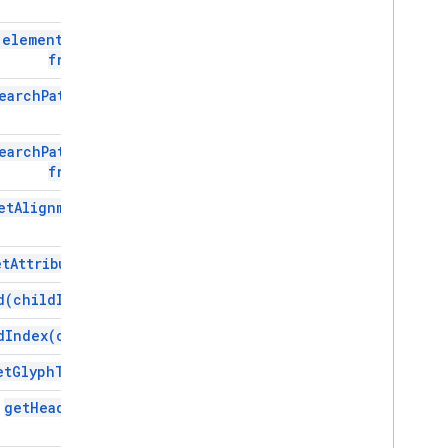
Gmail
Sheets
(
element
Type
,
Slides
from)
סביבת עבודה
earch
Pattern)
עוד
.
.
.
שירותי Google אחרים
earch
Pattern
,
from)
Google Analytics
Google Maps
et
Alignment(
)
Google Translate
Vertex AI
et
Attributes(
)
You
Tube
עוד
.
.
.
d(
child
Index)
d
Index(
child)
שירותי תחזוקה
ממשקי API & חיבורי מסד נתונים
et
Glyph
Type(
)
נוחות השימוש בנתונים
get
Heading(
)
תוכן &HTML
ביצוע &סקריפט של סקריפט