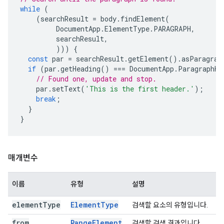
while
(
(
searchResult
=
body
.
findElement
(
DocumentApp
.
ElementType
.
PARAGRAPH
,
searchResult
,
)))
{
const
par
=
searchResult
.
getElement
().
asParagrap
if
(
par
.
getHeading
()
===
DocumentApp
.
ParagraphHe
// Found one, update and stop.
par
.
setText
(
'This is the first header.'
);
break
;
}
}
매개변수
이름
유형
설명
element
Type
Element
Type
검색할 요소의 유형입니다.
from
Range
Element
검색할 검색 결과입니다.