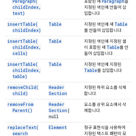
Paragraph(
Paragraph
포함된 새
을
child
Index
,
지정된 색인에 만들어 삽
text)
입합니다.
insert
Table(
Table
Table
지정된 색인에 새
child
Index)
를 만들어 삽입합니다.
insert
Table(
Table
지정된 색인에 지정된 셀
child
Index
,
Table
이 포함된 새
를 만
cells)
들어 삽입합니다.
insert
Table(
Table
지정된 색인에 지정된
child
Index
,
Table
를 삽입합니다.
table)
remove
Child(
Header
지정된 하위 요소를 삭제
child)
Section
합니다.
remove
From
Header
요소를 상위 요소에서 삭
Parent(
)
Section
|
제합니다.
null
replace
Text(
Element
정규 표현식을 사용하여
search
지정된 텍스트 패턴의 모