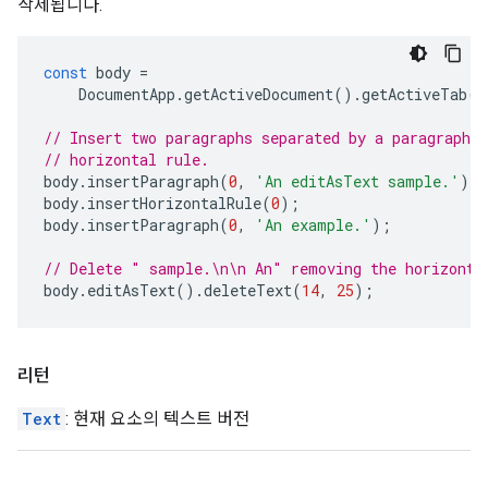
삭제됩니다.
const
body
=
DocumentApp
.
getActiveDocument
().
getActiveTab
()
// Insert two paragraphs separated by a paragraph c
// horizontal rule.
body
.
insertParagraph
(
0
,
'An editAsText sample.'
);
body
.
insertHorizontalRule
(
0
);
body
.
insertParagraph
(
0
,
'An example.'
);
// Delete " sample.\n\n An" removing the horizonta
body
.
editAsText
().
deleteText
(
14
,
25
);
리턴
Text
: 현재 요소의 텍스트 버전