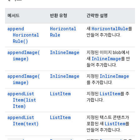
메서드
반환 유형
간략한 설명
append
Horizontal
Horizontal
Rule
새
를
Horizontal
Rule
만들어 추가합니다.
Rule(
)
append
Image(
Inline
Image
지정된 이미지 blob에서
image)
Inline
Image
새
를 만
들어 추가합니다.
append
Image(
Inline
Image
Inline
Image
지정된
image)
를 추가합니다.
append
List
List
Item
List
Item
지정된
를 추
Item(
list
가합니다.
Item)
append
List
List
Item
지정된 텍스트 콘텐츠가
Item(
text)
List
Item
포함된 새
를
만들어 추가합니다.