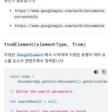
승인이 필요합니다.
https://www.googleapis.com/auth/documents.
currentonly
https://www.googleapis.com/auth/documents
findElement(
element
Type
,
from)
지정된
RangeElement
에서 시작하여 지정된 유형의 하위 요
소를 요소의 콘텐츠에서 검색합니다.
const
body
=
DocumentApp
.
getActiveDocument
().
getActiveTab
()
// Define the search parameters.
let
searchResult
=
null
;
// Search until the paragraph is found.