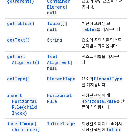
get
Parent(
)
Container
요소의 상위 요소를 가져
Element
|
옵니다.
null
get
Tables(
)
Table[]
|
섹션에 포함된 모든
null
Tables
를 가져옵니다.
get
Text(
)
String
요소의 콘텐츠를 텍스트
문자열로 가져옵니다.
get
Text
Text
텍스트 정렬을 가져옵니
Alignment(
)
Alignment
|
다.
null
get
Type(
)
Element
Type
Element
Type
요소의
를 가져옵니다.
insert
Horizontal
지정된 색인에 새
Horizontal
Rule
Horizontal
Rule
를 만
Rule(
child
들어 삽입합니다.
Index)
insert
Image(
Inline
Image
지정된 이미지 blob에서
child
Index
,
Inline
지정된 색인에