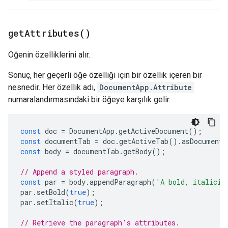
get
Attributes(
)
Öğenin özelliklerini alır.
Sonuç, her geçerli öğe özelliği için bir özellik içeren bir
nesnedir. Her özellik adı,
DocumentApp.Attribute
numaralandırmasındaki bir öğeye karşılık gelir.
const
doc
=
DocumentApp
.
getActiveDocument
();
const
documentTab
=
doc
.
getActiveTab
().
asDocumentT
const
body
=
documentTab
.
getBody
();
// Append a styled paragraph.
const
par
=
body
.
appendParagraph
(
'A bold, italiciz
par
.
setBold
(
true
);
par
.
setItalic
(
true
);
// Retrieve the paragraph's attributes.