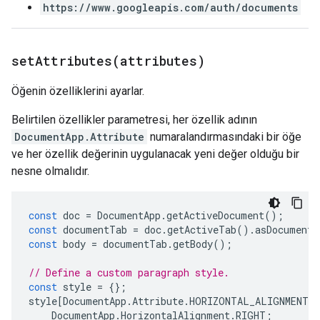
https://www.googleapis.com/auth/documents
setAttributes(
attributes)
Öğenin özelliklerini ayarlar.
Belirtilen özellikler parametresi, her özellik adının
DocumentApp.Attribute
numaralandırmasındaki bir öğe
ve her özellik değerinin uygulanacak yeni değer olduğu bir
nesne olmalıdır.
const
doc
=
DocumentApp
.
getActiveDocument
();
const
documentTab
=
doc
.
getActiveTab
().
asDocumentT
const
body
=
documentTab
.
getBody
();
// Define a custom paragraph style.
const
style
=
{};
style
[
DocumentApp
.
Attribute
.
HORIZONTAL_ALIGNMENT
]
DocumentApp
.
HorizontalAlignment
.
RIGHT
;