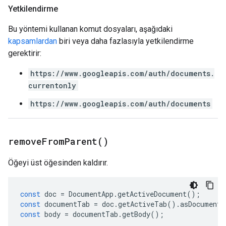
Yetkilendirme
Bu yöntemi kullanan komut dosyaları, aşağıdaki
kapsamlardan
biri veya daha fazlasıyla yetkilendirme
gerektirir:
https://www.googleapis.com/auth/documents.
currentonly
https://www.googleapis.com/auth/documents
remove
From
Parent(
)
Öğeyi üst öğesinden kaldırır.
const
doc
=
DocumentApp
.
getActiveDocument
();
const
documentTab
=
doc
.
getActiveTab
().
asDocumentT
const
body
=
documentTab
.
getBody
();