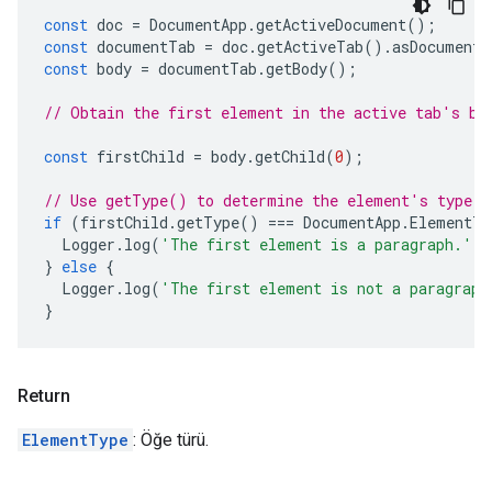
const
doc
=
DocumentApp
.
getActiveDocument
();
const
documentTab
=
doc
.
getActiveTab
().
asDocumentT
const
body
=
documentTab
.
getBody
();
// Obtain the first element in the active tab's bo
const
firstChild
=
body
.
getChild
(
0
);
// Use getType() to determine the element's type.
if
(
firstChild
.
getType
()
===
DocumentApp
.
ElementTy
Logger
.
log
(
'The first element is a paragraph.'
);
}
else
{
Logger
.
log
(
'The first element is not a paragraph
}
Return
ElementType
: Öğe türü.