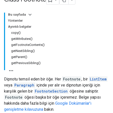
Bu sayfada
Yöntemler
Ayrıntılı belgeler
copy()
getAttributes()
getFootnoteContents()
getNextSibling()
getParent()
getPreviousSibling()
Dipnotu temsil eden bir öğe. Her
Footnote
, bir
ListItem
veya
Paragraph
içinde yer alır ve dipnotun içeriği için
karşılık gelen bir
FootnoteSection
öğesine sahiptir.
Footnote
öğesi başka bir öğe içeremez. Belge yapısı
hakkında daha fazla bilgi için
Google Dokümanlar'ı
genişletme kılavuzuna
bakın.