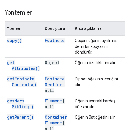
Yöntemler
Yöntem
Dönüş türü
Kısa açıklama
copy(
)
Footnote
Geçerli öğenin ayrılmış,
derin bir kopyasını
döndürür.
get
Object
Öğenin özelliklerini alır.
Attributes(
)
get
Footnote
Footnote
Dipnot öğesinin içeriğini
Contents(
)
Section
|
alır.
null
get
Next
Element
|
Öğenin sonraki kardeş
Sibling(
)
null
öğesini alır.
get
Parent(
)
Container
Öğenin üst öğesini alır.
Element
|
null