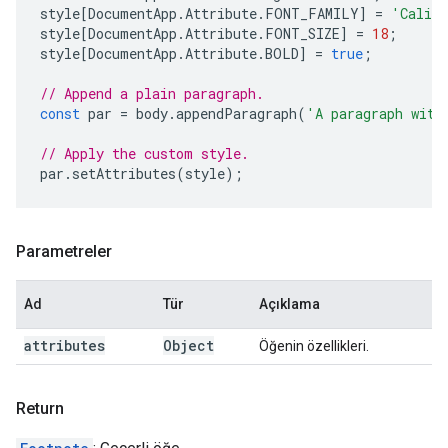
style
[
DocumentApp
.
Attribute
.
FONT_FAMILY
]
=
'Calib
style
[
DocumentApp
.
Attribute
.
FONT_SIZE
]
=
18
;
style
[
DocumentApp
.
Attribute
.
BOLD
]
=
true
;
// Append a plain paragraph.
const
par
=
body
.
appendParagraph
(
'A paragraph with
// Apply the custom style.
par
.
setAttributes
(
style
);
Parametreler
Ad
Tür
Açıklama
attributes
Object
Öğenin özellikleri.
Return