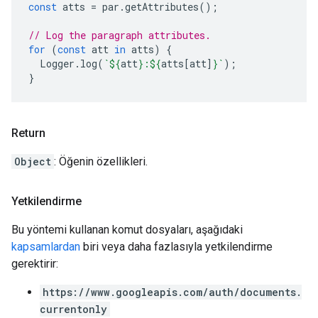
const
atts
=
par
.
getAttributes
();
// Log the paragraph attributes.
for
(
const
att
in
atts
)
{
Logger
.
log
(
`
${
att
}
:
${
atts
[
att
]
}
`
);
}
Return
Object
: Öğenin özellikleri.
Yetkilendirme
Bu yöntemi kullanan komut dosyaları, aşağıdaki
kapsamlardan
biri veya daha fazlasıyla yetkilendirme
gerektirir:
https://www.googleapis.com/auth/documents.
currentonly