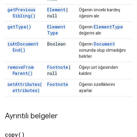
get
Previous
Element
|
Öğenin önceki kardeş
Sibling(
)
null
öğesini alır.
get
Type(
)
Element
Element
Type
Öğenin
Type
değerini alır.
is
At
Document
Boolean
Document
Öğenin
End(
)
sonunda olup olmadığını
belirler.
remove
From
Footnote
|
Öğeyi üst öğesinden
Parent(
)
null
kaldırır.
set
Attributes(
Footnote
Öğenin özelliklerini
attributes)
ayarlar.
Ayrıntılı belgeler
copy(
)