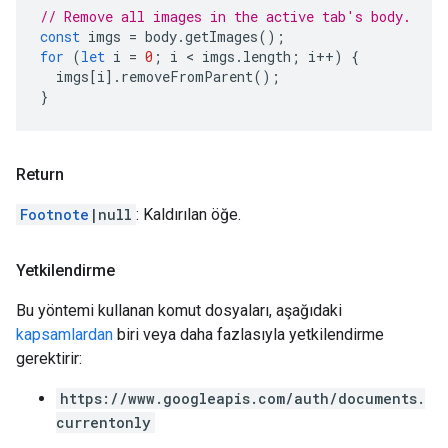
// Remove all images in the active tab's body.
const
imgs
=
body
.
getImages
();
for
(
let
i
=
0
;
i
 < 
imgs
.
length
;
i
++
)
{
imgs
[
i
].
removeFromParent
();
}
Return
Footnote
|null
: Kaldırılan öğe.
Yetkilendirme
Bu yöntemi kullanan komut dosyaları, aşağıdaki
kapsamlardan
biri veya daha fazlasıyla yetkilendirme
gerektirir:
https://www.googleapis.com/auth/documents.
currentonly