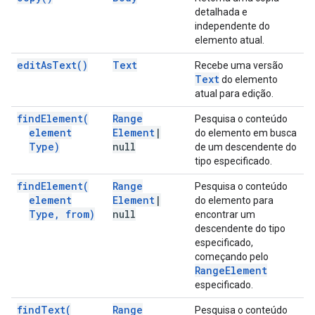
detalhada e
independente do
elemento atual.
edit
As
Text(
)
Text
Recebe uma versão
Text
do elemento
atual para edição.
find
Element(
Range
Pesquisa o conteúdo
element
Element
|
do elemento em busca
Type)
null
de um descendente do
tipo especificado.
find
Element(
Range
Pesquisa o conteúdo
element
Element
|
do elemento para
Type
,
from)
null
encontrar um
descendente do tipo
especificado,
começando pelo
Range
Element
especificado.
find
Text(
Range
Pesquisa o conteúdo