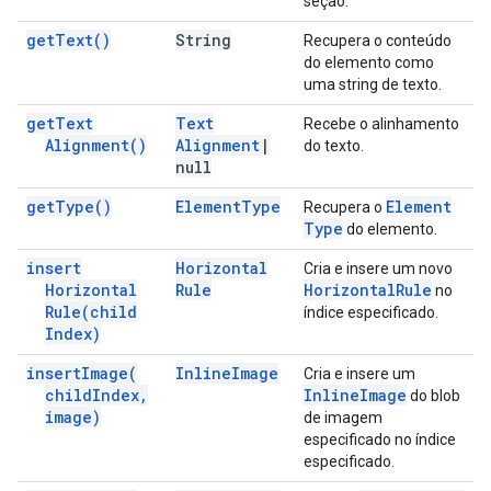
seção.
get
Text(
)
String
Recupera o conteúdo
do elemento como
uma string de texto.
get
Text
Text
Recebe o alinhamento
Alignment(
)
Alignment
|
do texto.
null
get
Type(
)
Element
Type
Element
Recupera o
Type
do elemento.
insert
Horizontal
Cria e insere um novo
Horizontal
Rule
Horizontal
Rule
no
Rule(
child
índice especificado.
Index)
insert
Image(
Inline
Image
Cria e insere um
child
Index
,
Inline
Image
do blob
image)
de imagem
especificado no índice
especificado.