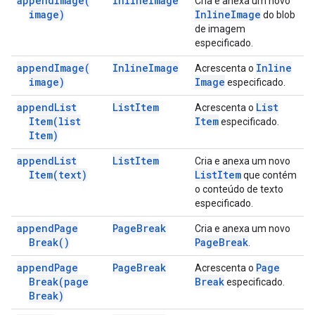
append
Image(
Inline
Image
Cria e anexa um novo
image)
Inline
Image
do blob
de imagem
especificado.
append
Image(
Inline
Image
Inline
Acrescenta o
image)
Image
especificado.
append
List
List
Item
List
Acrescenta o
Item(
list
Item
especificado.
Item)
append
List
List
Item
Cria e anexa um novo
Item(
text)
List
Item
que contém
o conteúdo de texto
especificado.
append
Page
Page
Break
Cria e anexa um novo
Break(
)
Page
Break
.
append
Page
Page
Break
Page
Acrescenta o
Break(
page
Break
especificado.
Break)