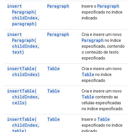
insert
Paragraph
Paragraph
Insere o
Paragraph(
especificado no índice
child
Index
,
indicado.
paragraph)
insert
Paragraph
Cria e insere um novo
Paragraph(
Paragraph
no índice
child
Index
,
especificado, contendo
text)
o conteúdo de texto
especificado.
insert
Table(
Table
Cria e insere um novo
child
Index)
Table
no índice
especificado.
insert
Table(
Table
Cria e insere um novo
child
Index
,
Table
contendo as
cells)
células especificadas
no índice especificado.
insert
Table(
Table
Table
Insere o
child
Index
,
especificado no índice
table)
indicado.