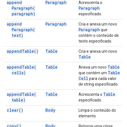
append
Paragraph
Acrescenta o
Paragraph(
Paragraph
paragraph)
especificado.
append
Paragraph
Cria e anexa um novo
Paragraph(
Paragraph
que
text)
contém o conteúdo de
texto especificado.
append
Table(
)
Table
Cria e anexa um novo
Table
.
append
Table(
Table
Table
Anexa um novo
cells)
Table
que contém um
Cell
para cada valor
de string especificado.
append
Table(
Table
Table
Acrescenta o
table)
especificado.
clear(
)
Body
Limpa o conteúdo do
elemento.
copy(
)
Body
Retorna uma cópia