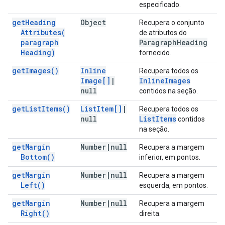
especificado.
get
Heading
Object
Recupera o conjunto
Attributes(
de atributos do
paragraph
Paragraph
Heading
Heading)
fornecido.
get
Images(
)
Inline
Recupera todos os
Image[]
|
Inline
Images
null
contidos na seção.
get
List
Items(
)
List
Item[]
|
Recupera todos os
null
List
Items
contidos
na seção.
get
Margin
Number
|
null
Recupera a margem
Bottom(
)
inferior, em pontos.
get
Margin
Number
|
null
Recupera a margem
Left(
)
esquerda, em pontos.
get
Margin
Number
|
null
Recupera a margem
Right(
)
direita.