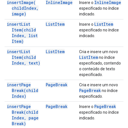
insert
Image(
Inline
Image
Inline
Image
Insere o
child
Index
,
especificado no índice
image)
indicado.
insert
List
List
Item
List
Item
Insere o
Item(
child
especificado no índice
Index
,
list
indicado.
Item)
insert
List
List
Item
Cria e insere um novo
Item(
child
List
Item
no índice
Index
,
text)
especificado, contendo
o conteúdo de texto
especificado.
insert
Page
Page
Break
Cria e insere um novo
Break(
child
Page
Break
no índice
Index)
especificado.
insert
Page
Page
Break
Page
Break
Insere o
Break(
child
especificado no índice
Index
,
page
indicado.
Break)