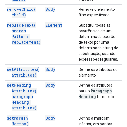
remove
Child(
Body
Remove o elemento
child)
filho especificado.
replace
Text(
Element
Substitui todas as
search
ocorrências de um
Pattern
,
determinado padrão
replacement)
de texto por uma
determinada string de
substituição, usando
expressões regulares.
set
Attributes(
Body
Define os atributos do
attributes)
elemento.
set
Heading
Body
Define os atributos
Attributes(
Paragraph
para o
paragraph
Heading
fornecido.
Heading
,
attributes)
set
Margin
Body
Define a margem
Bottom(
inferior, em pontos.