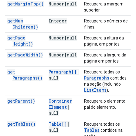
get
Margin
Top(
)
Number
|
null
Recupera a margem
superior.
get
Num
Integer
Recupera o número de
Children(
)
filhos.
get
Page
Number
|
null
Recupera a altura da
Height(
)
página, em pontos.
get
Page
Width(
)
Number
|
null
Recupera a largura da
página em pontos.
get
Paragraph[]
|
Recupera todos os
Paragraphs(
)
null
Paragraphs
contidos
na seção (incluindo
List
Items
).
get
Parent(
)
Container
Recupera o elemento
Element
|
pai do elemento.
null
get
Tables(
)
Table[]
|
Recupera todos os
null
Tables
contidos na