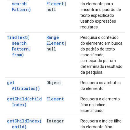
search
Element
|
do elemento para
Pattern)
null
encontrar o padrão de
texto especificado
usando expressões
regulares.
find
Text(
Range
Pesquisa o conteúdo
search
Element
|
do elemento em busca
Pattern
,
null
do padrão de texto
from)
especificado,
começando por um
determinado resultado
da pesquisa.
get
Object
Recupera os atributos
Attributes(
)
do elemento.
get
Child(
child
Element
Recupera o elemento
Index)
filho no índice
especificado.
get
Child
Index(
Integer
Recupera o índice filho
child)
do elemento filho