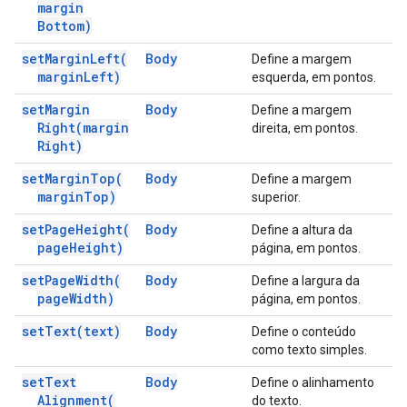
margin
Bottom)
set
Margin
Left(
Body
Define a margem
margin
Left)
esquerda, em pontos.
set
Margin
Body
Define a margem
Right(
margin
direita, em pontos.
Right)
set
Margin
Top(
Body
Define a margem
margin
Top)
superior.
set
Page
Height(
Body
Define a altura da
page
Height)
página, em pontos.
set
Page
Width(
Body
Define a largura da
page
Width)
página, em pontos.
set
Text(
text)
Body
Define o conteúdo
como texto simples.
set
Text
Body
Define o alinhamento
Alignment(
do texto.