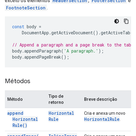
exceto os elementos
HeaderSection
,
FooterSection
e
FootnoteSection
.
const
body
=
DocumentApp
.
getActiveDocument
().
getActiveTab
()
// Append a paragraph and a page break to the tab'
body
.
appendParagraph
(
'A paragraph.'
);
body
.
appendPageBreak
();
Métodos
Tipo de
Método
Breve descrição
retorno
append
Horizontal
Cria e anexa um novo
Horizontal
Rule
Horizontal
Rule
.
Rule(
)