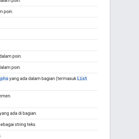
alam poin.
m poin.
dalam poin.
alam poin.
aphs
List
yang ada dalam bagian (termasuk
lemen.
yang ada di bagian.
bagai string teks.
.