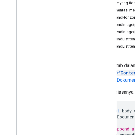
Aplikasi
Dokumen
Metode yang tida
Dokumentasi men
Class
appendHorizon
Isi
appendImage(
Bookmark
appendImage(
Elemen Penampung
appendListItem
Tanggal
appendListItem
Dokumen
Document
Tab
Persamaan
Konten tab dal
Fungsi
Persamaan
TableOfConte
Persamaan
Fungsi
Argument
Google Dokume
Separator
Simbol Persamaan
Body
biasanya 
Bagian Footer
Catatan Kaki
const
body
Catatan Kaki
Bagian
Documen
Bagian Header
Aturan Horizontal
// Append a
Inline
Gambar
body
.
append