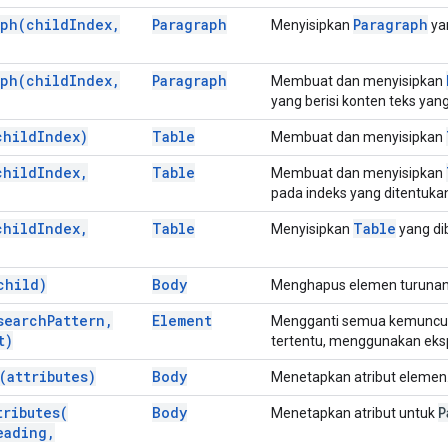
aph(
child
Index
,
Paragraph
Paragraph
Menyisipkan
yan
aph(
child
Index
,
Paragraph
Membuat dan menyisipkan
yang berisi konten teks yan
child
Index)
Table
Membuat dan menyisipkan
child
Index
,
Table
Membuat dan menyisipkan
pada indeks yang ditentuka
child
Index
,
Table
Table
Menyisipkan
yang di
child)
Body
Menghapus elemen turunan 
search
Pattern
,
Element
Mengganti semua kemunculan
t)
tertentu, menggunakan eksp
(
attributes)
Body
Menetapkan atribut elemen
tributes(
Body
P
Menetapkan atribut untuk
eading
,