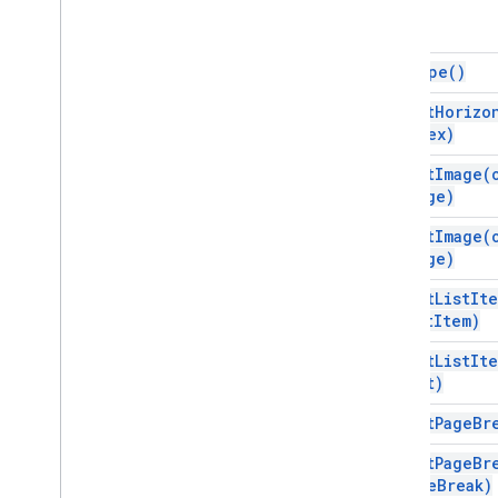
get
Type(
)
insert
Horizo
Index)
insert
Image(
image)
insert
Image(
image)
insert
List
It
list
Item)
insert
List
It
text)
insert
Page
Br
insert
Page
Br
page
Break)