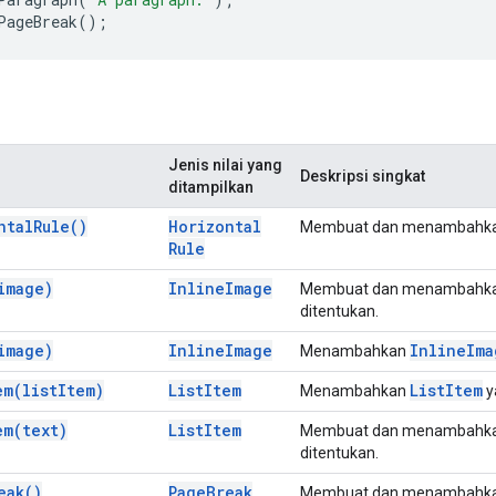
PageBreak
();
Jenis nilai yang
Deskripsi singkat
ditampilkan
ntal
Rule(
)
Horizontal
Membuat dan menambahk
Rule
image)
Inline
Image
Membuat dan menambahk
ditentukan.
image)
Inline
Image
Inline
Ima
Menambahkan
em(
list
Item)
List
Item
List
Item
Menambahkan
y
em(
text)
List
Item
Membuat dan menambahk
ditentukan.
eak(
)
Page
Break
Membuat dan menambahk