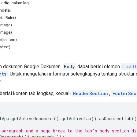
k digunakan lagi
detail
talRule()
image)
image)
(listItem)
(text)
am dokumen Google Dokumen.
Body
dapat berisi elemen
ListI
nts
. Untuk mengetahui informasi selengkapnya tentang struktur 
n
.
berisi konten tab lengkap, kecuali
HeaderSection
,
FooterSec
=
tApp
.
getActiveDocument
().
getActiveTab
().
asDocumentTab
()
 paragraph and a page break to the tab's body section di
Paragraph
(
'A paragraph.'
);