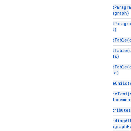
insert
Paragr
paragraph)
insert
Paragr
text)
insert
Table(
insert
Table(
cells)
insert
Table(
table)
remove
Child(
replace
Text(
replacemen
set
Attributes
set
Heading
At
paragraph
H