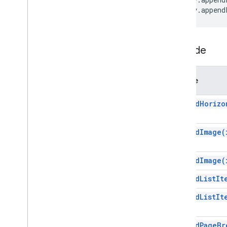
Gambar Inline
body
.
append
List
Item
Rentang
Bernama
Batas Halaman
Metode
Paragraf
Orang
Posisi
Metode
Gambar
Diposisikan
append
Horizo
Rentang
Range
Builder
Rentang
Rentang
append
Image(
Link kaya
Tab
append
Image(
Meja
Table
Cell
append
List
It
Daftar Isi
append
List
It
Table
Row
Teks
append
Page
Br
Tidak Didukung