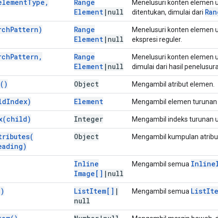
element
Type
,
Range
Menelusuri konten elemen 
Element
|
null
Ran
ditentukan, dimulai dari
rch
Pattern)
Range
Menelusuri konten elemen 
Element
|
null
ekspresi reguler.
rch
Pattern
,
Range
Menelusuri konten elemen 
Element
|
null
dimulai dari hasil penelusur
(
)
Object
Mengambil atribut elemen.
ld
Index)
Element
Mengambil elemen turunan p
x(
child)
Integer
Mengambil indeks turunan u
tributes(
Object
Mengambil kumpulan atribu
eading)
Inline
Inline
Mengambil semua
Image[]
|
null
(
)
List
Item[]
|
List
It
Mengambil semua
null