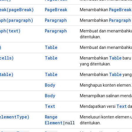
eak(
page
Break)
Page
Break
Page
Break
Menambahkan
aph(
paragraph)
Paragraph
Paragraph
Menambahkan
aph(
text)
Paragraph
Membuat dan menambahk
ditentukan.
)
Table
Membuat dan menambahk
cells)
Table
Table
Menambahkan
baru 
yang ditentukan.
table)
Table
Table
Menambahkan
yang 
Body
Menghapus konten elemen.
Body
Menampilkan salinan mendal
Text
Text
Mendapatkan versi
da
element
Type)
Range
Menelusuri konten elemen 
Element
|
null
ditentukan.