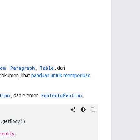
tem
,
Paragraph
,
Table
, dan
dokumen, lihat
panduan untuk memperluas
tion
, dan elemen
FootnoteSection
.
.
getBody
();
rectly.