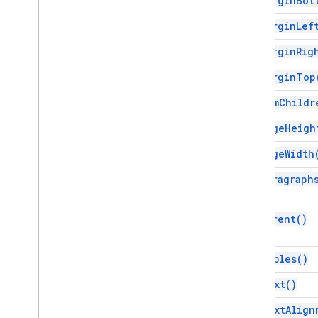
get
Margin
Bot
Informasi eksekusi & skrip
get
Margin
Lef
Resource project skrip
get
Margin
Rig
Pemicu dan peristiwa otomatisasi
Manifes
get
Margin
Top
Kuota & batas
get
Num
Childr
Add-on Google Workspace
get
Page
Heigh
Layanan
get
Page
Width
Manifes
API Add-on
get
Paragraph
Apps Script API
get
Parent(
)
v1
Library klien
get
Tables(
)
get
Text(
)
get
Text
Align