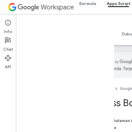
Beranda
Apps Script
Workspace
Apps Script
Info
Ringkasan
Panduan
Referensi
Contoh
Duku
Chat
API
pilihan Anda. Te
Ringkasan
Beranda
Googl
Layanan Google Workspace
Konsol Admin
Class B
Calendar
Chat
Dokumen
Pada halaman i
Ringkasan
Metode