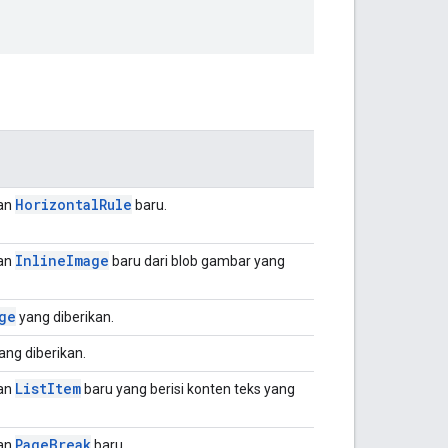
Horizontal
Rule
an
baru.
Inline
Image
an
baru dari blob gambar yang
ge
yang diberikan.
ang diberikan.
List
Item
an
baru yang berisi konten teks yang
Page
Break
an
baru.