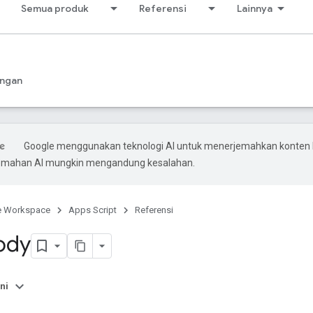
Semua produk
Referensi
Lainnya
ngan
Google menggunakan teknologi AI untuk menerjemahkan konten
rjemahan AI mungkin mengandung kesalahan.
e Workspace
Apps Script
Referensi
ody
ni