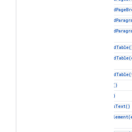
append
Page
Br
Antarmuka
Elemen
append
Paragr
Enum
append
Paragr
Attribute
Jenis
Elemen
append
Table(
Jenis Font
Jenis Glyph
append
Table(
Perataan Horizontal
Tajuk Paragraf
append
Table(
Tata Letak Diposisi
Tab
Type
clear(
)
Perataan Teks
copy(
)
Perataan Vertikal
edit
As
Text(
)
Layanan lanjutan
Docs API
find
Element(
Drive
Formulir