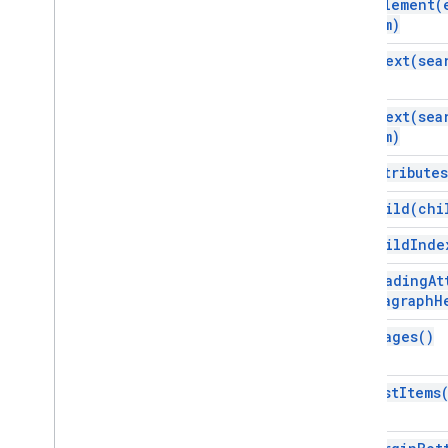
find
Element(
Gmail
from)
Spreadsheet
find
Text(
sea
Slide
Workspace
Lainnya
.
.
.
find
Text(
sea
from)
Layanan Google lainnya
get
Attributes
Google Analytics
get
Child(
chi
Google Maps
Google Translate
get
Child
Inde
Vertex AI
get
Heading
At
You
Tube
paragraph
H
Lainnya
.
.
.
get
Images(
)
Layanan utilitas
Koneksi database API &amp
get
List
Items
Pengoptimalan &kegunaan data
Konten HTML &amp