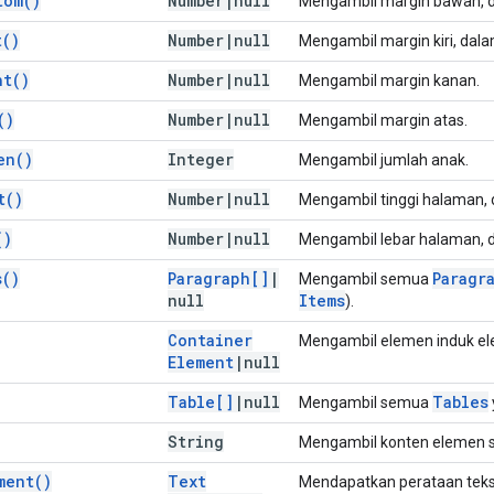
tom(
)
Number
|
null
Mengambil margin bawah, d
t(
)
Number
|
null
Mengambil margin kiri, dala
ht(
)
Number
|
null
Mengambil margin kanan.
(
)
Number
|
null
Mengambil margin atas.
en(
)
Integer
Mengambil jumlah anak.
t(
)
Number
|
null
Mengambil tinggi halaman, 
(
)
Number
|
null
Mengambil lebar halaman, d
s(
)
Paragraph[]
|
Paragr
Mengambil semua
null
Items
).
Container
Mengambil elemen induk e
Element
|
null
Table[]
|
null
Tables
Mengambil semua
String
Mengambil konten elemen se
ment(
)
Text
Mendapatkan perataan teks