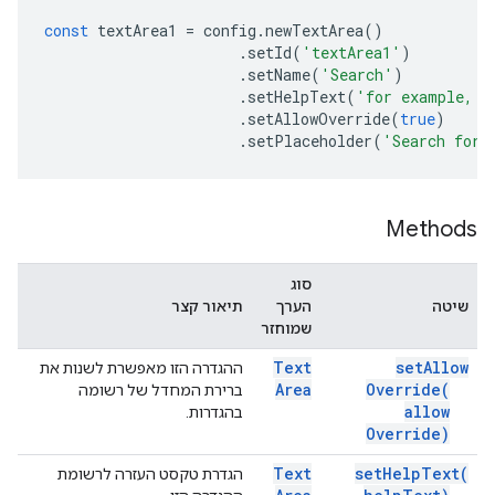
const
textArea1
=
config
.
newTextArea
()
.
setId
(
'textArea1'
)
.
setName
(
'Search'
)
.
setHelpText
(
'for example, C
.
setAllowOverride
(
true
)
.
setPlaceholder
(
'Search for 
Methods
סוג
שיטה
הערך
תיאור קצר
שמוחזר
Text
set
Allow
ההגדרה הזו מאפשרת לשנות את
Area
Override(
ברירת המחדל של רשומה
allow
בהגדרות.
Override)
Text
set
Help
Text(
הגדרת טקסט העזרה לרשומת