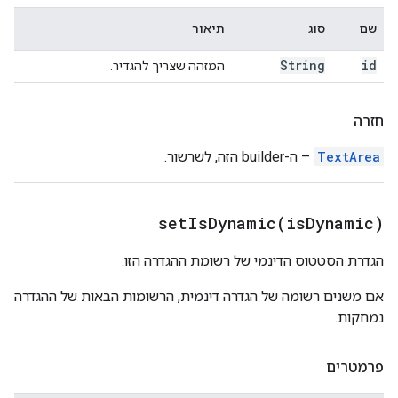
שם
סוג
תיאור
String
id
המזהה שצריך להגדיר.
חזרה
TextArea
– ה-builder הזה, לשרשור.
setIsDynamic(
is
Dynamic)
הגדרת הסטטוס הדינמי של רשומת ההגדרה הזו.
אם משנים רשומה של הגדרה דינמית, הרשומות הבאות של ההגדרה
נמחקות.
פרמטרים