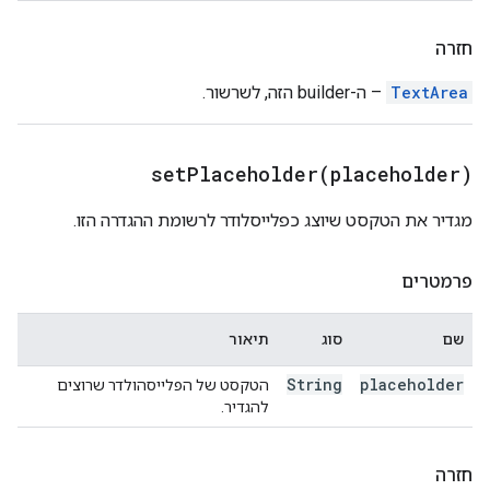
חזרה
TextArea
– ה-builder הזה, לשרשור.
setPlaceholder(
placeholder)
מגדיר את הטקסט שיוצג כפלייסלודר לרשומת ההגדרה הזו.
פרמטרים
שם
סוג
תיאור
String
placeholder
הטקסט של הפלייסהולדר שרוצים
להגדיר.
חזרה