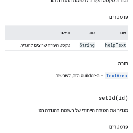
הגדרת טקסט העזרה לרשומת ההגדרה הזו.
פרמטרים
שם
סוג
תיאור
String
help
Text
טקסט העזרה שרוצים להגדיר.
חזרה
TextArea
– ה-builder הזה, לשרשור.
setId(
id)
מגדיר את המזהה הייחודי של רשומת ההגדרה הזו.
פרמטרים