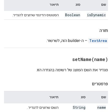
שם
סוג
תיאור
Boolean
is
Dynamic
הסטטוס הדינמי שרוצים להגדיר.
חזרה
TextArea
– ה-builder הזה, לשרשור.
setName(
name)
מגדיר את השם המוצג של רשומה בהגדרה הזו.
פרמטרים
שם
סוג
תיאור
String
name
השם שרוצים להגדיר.