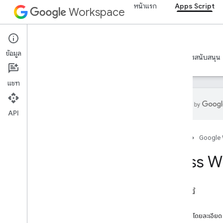
หน้าแรก
Apps Script
ไฟล์แนบ
Workspace
การดําเนินการให้สิทธิ์
ข้อยกเว้นการให้สิทธิ์
Apps Script
รูปแบบเส้นขอบ
ข้อมูล
ภาพรวม
ปุ่ม
คำแนะนำ
ข้อมูลอ้างอิง
ตัวอย่าง
การสนับสนุน
ชุดปุ่ม
การตอบกลับกิจกรรมในปฏิทินกิจกรรม
แชท
เครื่องมือสร้างการตอบกลับกิจกรรม
ของปฏิทิน
API
Card
การทํางานของการ์ด
เครื่องมือสร้างการ์ด
หน้าแรก
Google
ส่วนหัวของการ์ด
Class W
ส่วนการ์ด
รหัสบัตร
ภาพสไลด์
ในหน้านี้
การ์ดภาพหมุน
เมธอด
Chat
Action
Response
เอกสารโดยละเอียด
Chat
Client
Data
Source