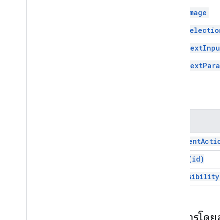
ตัวแบ่ง
Image
Drive
Data
Source
Spec
การตอบกลับการดําเนินการของรายการ
Selectio
ที่เลือกไว้ในไดรฟ์
Drive
Items
Selected
Action
TextInpu
Response
Builder
การตอบกลับการดําเนินการระดับไฟล์
TextPara
ของตัวแก้ไข
Editor
File
Scope
Action
Response
Builder
เมธอด
Event
Action
Expression
Data
วิธีการ
Expression
Data
Action
Expression
Data
Condition
add
Event
Acti
ส่วนท้ายอาหาร
set
Id(
id)
GRid
รายการแบบตารางกริด
set
Visibility
Host
App
Data
Source
รูปภาพไอคอน
อิมเมจ
เอกสารโดย