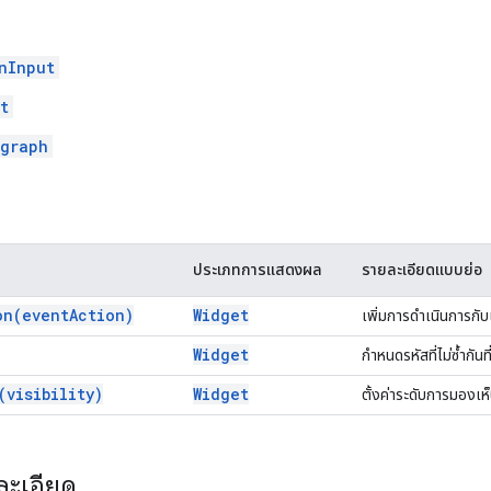
nInput
t
graph
ประเภทการแสดงผล
รายละเอียดแบบย่อ
on(
event
Action)
Widget
เพิ่มการดำเนินการกับเ
Widget
กำหนดรหัสที่ไม่ซ้ำกันที
(
visibility)
Widget
ตั้งค่าระดับการมองเห
ละเอียด