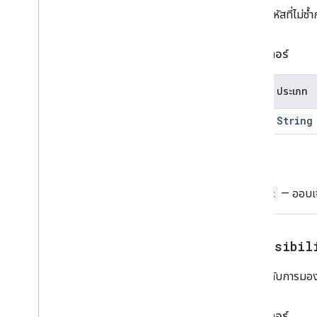
ย่อหน้าข้อความ
กำหนดรหัสที่ไม่ซ้ำ
เครื่องมือเลือกเวลา
ทริกเกอร์
พารามิเตอร์
การตอบสนองที่ใช้ Universal Action
เครื่องมือสร้าง Universal Action
Response
ชื่อ
ประเภท
อัปเดตการตอบกลับการดําเนินการฉบับ
ร่าง
id
String
อัปเดตฉบับร่างการดําเนินการตอบกลับ
ของเครื่องมือสร้าง
อัปเดตฉบับร่างฉบับร่างสําหรับสําเนา
รีเทิร์น
ลับ
อัปเดต Body
Body
Action
Widget
— ออบเจ็
อัปเดต Action
Cc
Recipients การดํา
เนินการ
อัปเดต Action
Subject
Subject
setVisibil
อัปเดตการดําเนินการกับแบบร่างฉบับ
ร่าง
ตั้งค่าระดับการมอง
Update
Visibility
Action
Updated
Widget
การตรวจสอบความถูกต้อง
พารามิเตอร์