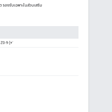
เจ็ต รองรับเฉพาะในส่วนเสริม
A-Z0-9-]+`