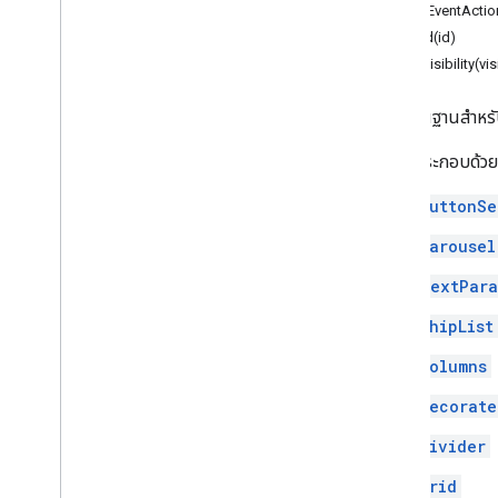
addEventActio
Chat
Response
setId(id)
Chat
Response
Builder
setVisibility(vis
Chat
Space
Data
Source
ชิป
คลาสพื้นฐานสำหรับ
Chip
List
Collapse
Control
วิดเจ็ตประกอบด้วย
คอลัมน์
ButtonSe
คอลัมน์
Common
Widget
Action
Carousel
เขียนการดําเนินการคําตอบ
TextPara
Compose
Action
Response
Builder
เงื่อนไข
ChipList
Data
Source
Config
Columns
เครื่องมือเลือกวันที่
เครื่องมือเลือกวันที่
Decorate
ข้อความตกแต่ง
Divider
ข้อความ
การดําเนินการในกล่องโต้ตอบ
Grid