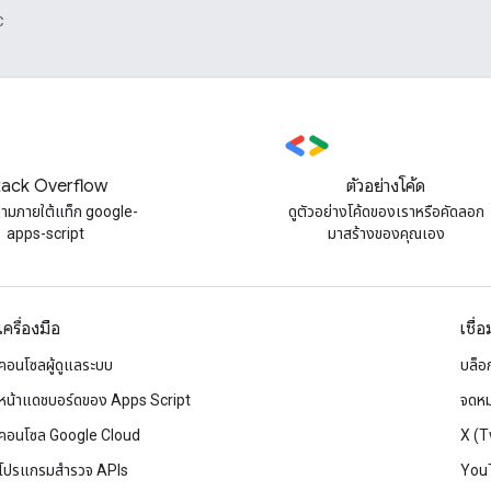
C
tack Overflow
ตัวอย่างโค้ด
ถามภายใต้แท็ก google-
ดูตัวอย่างโค้ดของเราหรือคัดลอก
apps-script
มาสร้างของคุณเอง
เครื่องมือ
เชื่
คอนโซลผู้ดูแลระบบ
บล็อ
หน้าแดชบอร์ดของ Apps Script
จดหม
คอนโซล Google Cloud
X (T
โปรแกรมสำรวจ APIs
You