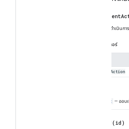
ปุ่มแบบรูปภาพ
คอมโพเนนต์รูปภาพ
รูปแบบการครอบตัดรูปภาพ
addEventAc
คีย์-ค่า
เพิ่มการดำเนินการก
ตัวอย่างลิงก์
Material
Icon
การนำทาง
พารามิเตอร์
การแจ้งเตือน
เปิดลิงก์
ชื่อ
Overflow
Menu
Overflow
Menu
Item
event
Action
แหล่งข้อมูลแพลตฟอร์ม
อินพุตที่เลือก
รีเทิร์น
คำแนะนำ
การตอบกลับคําแนะนํา
Widget
— ออบเจ
เครื่องมือสร้างการตอบกลับคําแนะนํา
เปลี่ยน
ปุ่มข้อความ
setId(
id)
การป้อนข้อความ