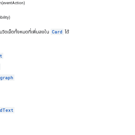
n(eventAction)
ibility)
วิดเจ็ตทั้งหมดที่เพิ่มลงใน
Card
ได้
t
graph
dText