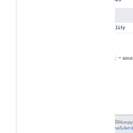
วิดเจ็ต
Workflow
Data
Source
ชื่อ
Enums
visibility
ประเภทเส้นขอบ
Chip
List
Layout
แหล่งข้อมูลทั่วไป
รีเทิร์น
ประเภทอีเมลที่มีการเขียน
Widget
— ออบเจ
Content
Type
รูปแบบการแสดงผล
Drive
Item
Type
Expression
Data
Action
Type
Expression
Data
Condition
Type
เลย์เอาต์รายการแบบตารางกริด
การจัดข้อความแนวนอน
รูปแบบขนาดแนวนอน
ไอคอน
เนื้อหาของหน้าเว็บนี้ได้รับอนุ
Image
Button
Style
รายละเอียดที่
นโยบายเว็บไซต์
ประเภทครอบตัดรูปภาพ