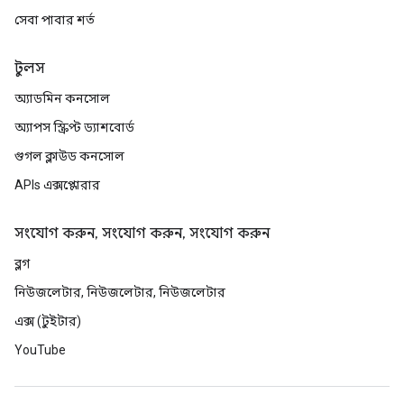
সেবা পাবার শর্ত
টুলস
অ্যাডমিন কনসোল
অ্যাপস স্ক্রিপ্ট ড্যাশবোর্ড
গুগল ক্লাউড কনসোল
APIs এক্সপ্লোরার
সংযোগ করুন, সংযোগ করুন, সংযোগ করুন
ব্লগ
নিউজলেটার, নিউজলেটার, নিউজলেটার
এক্স (টুইটার)
YouTube