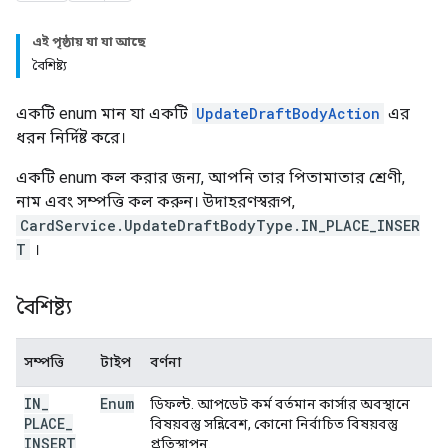
এই পৃষ্ঠায় যা যা আছে
বৈশিষ্ট্য
একটি enum মান যা একটি
UpdateDraftBodyAction
এর
ধরন নির্দিষ্ট করে।
একটি enum কল করার জন্য, আপনি তার পিতামাতার শ্রেণী,
নাম এবং সম্পত্তি কল করুন। উদাহরণস্বরূপ,
CardService.UpdateDraftBodyType.IN_PLACE_INSER
T
।
বৈশিষ্ট্য
সম্পত্তি
টাইপ
বর্ণনা
IN
_
Enum
ডিফল্ট. আপডেট কর্ম বর্তমান কার্সার অবস্থানে
PLACE
_
বিষয়বস্তু সন্নিবেশ, কোনো নির্বাচিত বিষয়বস্তু
INSERT
প্রতিস্থাপন.