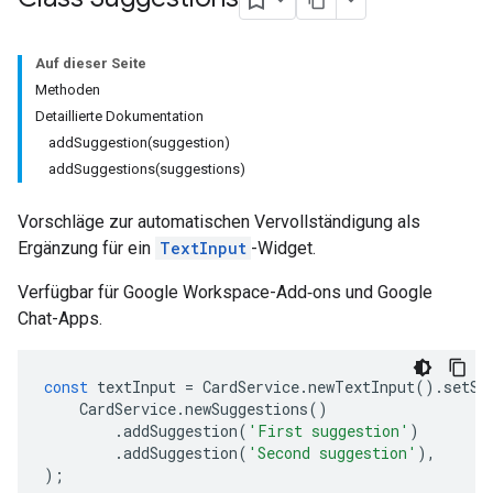
Auf dieser Seite
Methoden
Detaillierte Dokumentation
addSuggestion(suggestion)
addSuggestions(suggestions)
Vorschläge zur automatischen Vervollständigung als
Ergänzung für ein
TextInput
-Widget.
Verfügbar für Google Workspace-Add‑ons und Google
Chat-Apps.
const
textInput
=
CardService
.
newTextInput
().
setSu
CardService
.
newSuggestions
()
.
addSuggestion
(
'First suggestion'
)
.
addSuggestion
(
'Second suggestion'
),
);