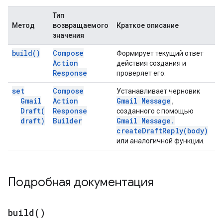
Тип
Метод
возвращаемого
Краткое описание
значения
build(
)
Compose
Формирует текущий ответ
Action
действия создания и
Response
проверяет его.
set
Compose
Устанавливает черновик
Gmail
Action
Gmail Message
,
Draft(
Response
созданного с помощью
draft)
Builder
Gmail Message
.
createDraftReply(
body)
или аналогичной функции.
Подробная документация
build(
)