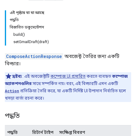
এই পৃষ্ঠায় যা যা আছে
পদ্ধতি
বিস্তারিত ডকুমেন্টেশন
build()
setGmailDraft(draft)
ComposeActionResponse
অবজেক্ট তৈরির জন্য একটি
বিল্ডার।
দ্রষ্টব্য
: এই অবজেক্টটি
কম্পোজ UI প্রসারিত
করতে ব্যবহৃত
কম্পোজ
অ্যাকশনগুলির
সাথে সম্পর্কিত নয়। বরং, এই বিল্ডারটি এমন একটি
Action
প্রতিক্রিয়া তৈরি করে, যা একটি নির্দিষ্ট UI উপাদান নির্বাচিত হলে
খসড়া বার্তা রচনা করে।
পদ্ধতি
পদ্ধতি
রিটার্ন টাইপ
সংক্ষিপ্ত বিবরণ