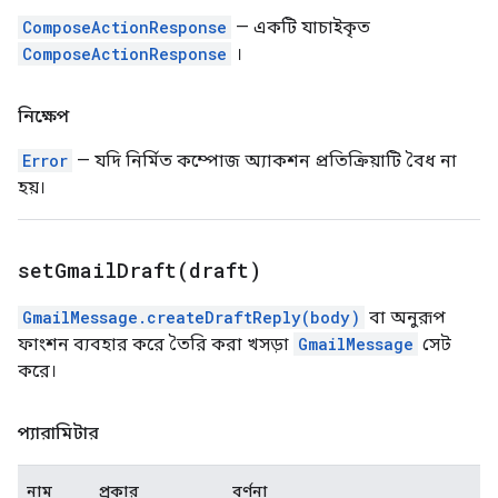
ComposeActionResponse
— একটি যাচাইকৃত
ComposeActionResponse
।
নিক্ষেপ
Error
— যদি নির্মিত কম্পোজ অ্যাকশন প্রতিক্রিয়াটি বৈধ না
হয়।
setGmailDraft(
draft)
GmailMessage.createDraftReply(body)
বা অনুরূপ
ফাংশন ব্যবহার করে তৈরি করা খসড়া
GmailMessage
সেট
করে।
প্যারামিটার
নাম
প্রকার
বর্ণনা