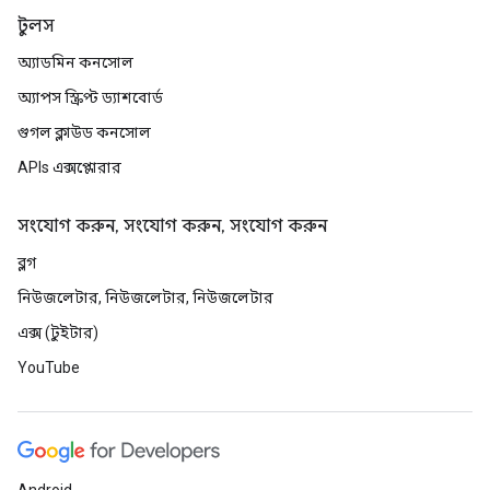
টুলস
অ্যাডমিন কনসোল
অ্যাপস স্ক্রিপ্ট ড্যাশবোর্ড
গুগল ক্লাউড কনসোল
APIs এক্সপ্লোরার
সংযোগ করুন, সংযোগ করুন, সংযোগ করুন
ব্লগ
নিউজলেটার, নিউজলেটার, নিউজলেটার
এক্স (টুইটার)
YouTube