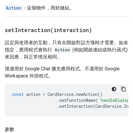
Action
- 這個物件，用於鏈結。
setInteraction(
interaction)
設定與使用者的互動，只有在開啟對話方塊時才需要。如未
指定，應用程式會執行
Action
(例如開啟連結或執行函式)
來回應，與正常情況相同。
僅適用於 Google Chat 擴充應用程式。不適用於 Google
Workspace 外掛程式。
const
action
=
CardService
.
newAction
()
.
setFunctionName
(
'handleDialog'
.
setInteraction
(
CardService
.
Int
參數