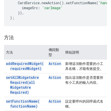
CardService
.
newAction
().
setFunctionName
(
'handl
imageSrc
:
'carImage'
}),
);
方法
傳回類
方法
簡短說明
型
add
Required
Widget(
Action
新增這項動作需要的小工
required
Widget)
具名稱，才能有效提交。
set
All
Widgets
Are
Action
指出這項動作是否需要所
Required(
all
有小工具的輸入內容。
Widgets
Are
Required)
set
Function
Name(
Action
設定要呼叫的回呼函式名
function
Name)
稱。