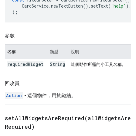
CardService
.
newTextButton
().
setText
(
'help'
).
s
);
參數
名稱
類型
說明
required
Widget
String
這個動作所需的小工具名稱。
回攻員
Action
- 這個物件，用於鏈結。
setAllWidgetsAreRequired(
all
Widgets
Are
Required)