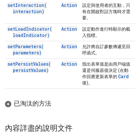
set
Interaction(
Action
設定與使用者的互動，只
interaction)
有在開啟對話方塊時才需
要。
set
Load
Indicator(
Action
設定動作進行時顯示的載
load
Indicator)
入指標。
set
Parameters(
Action
允許將自訂參數傳遞至回
parameters)
呼函式。
set
Persist
Values(
Action
指出表單值是由用戶端值
persist
Values)
還是伺服器值決定 (在動
Card
作回應更新表單的
後)。
已淘汰的方法
內容詳盡的說明文件