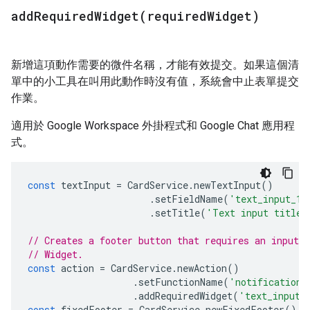
addRequiredWidget(
required
Widget)
新增這項動作需要的微件名稱，才能有效提交。如果這個清
單中的小工具在叫用此動作時沒有值，系統會中止表單提交
作業。
適用於 Google Workspace 外掛程式和 Google Chat 應用程
式。
const
textInput
=
CardService
.
newTextInput
()
.
setFieldName
(
'text_input_1'
.
setTitle
(
'Text input title'
// Creates a footer button that requires an input 
// Widget.
const
action
=
CardService
.
newAction
()
.
setFunctionName
(
'notificationC
.
addRequiredWidget
(
'text_input_
const
fixedFooter
=
CardService
.
newFixedFooter
().
s