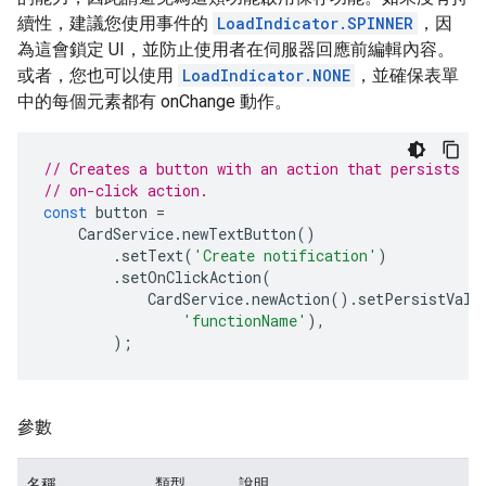
續性，建議您使用事件的
LoadIndicator.SPINNER
，因
為這會鎖定 UI，並防止使用者在伺服器回應前編輯內容。
或者，您也可以使用
LoadIndicator.NONE
，並確保表單
中的每個元素都有 onChange 動作。
// Creates a button with an action that persists t
// on-click action.
const
button
=
CardService
.
newTextButton
()
.
setText
(
'Create notification'
)
.
setOnClickAction
(
CardService
.
newAction
().
setPersistValu
'functionName'
),
);
參數
名稱
類型
說明