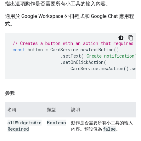
指出這項動作是否需要所有小工具的輸入內容。
適用於 Google Workspace 外掛程式和 Google Chat 應用程
式。
// Creates a button with an action that requires i
const
button
=
CardService
.
newTextButton
()
.
setText
(
'Create notification'
)
.
setOnClickAction
(
CardService
.
newAction
().
set
參數
名稱
類型
說明
all
Widgets
Are
Boolean
動作是否需要所有小工具的輸入
Required
false
內容。預設值為
。