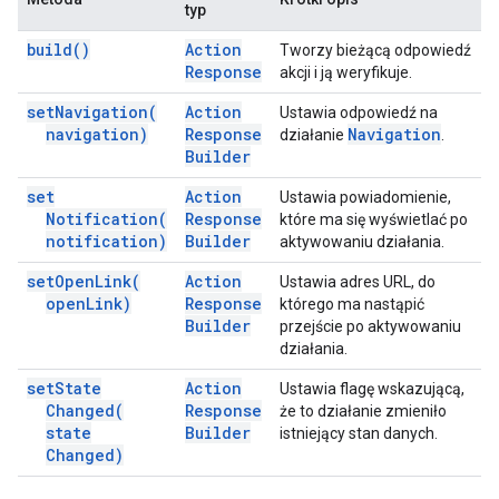
typ
build(
)
Action
Tworzy bieżącą odpowiedź
Response
akcji i ją weryfikuje.
set
Navigation(
Action
Ustawia odpowiedź na
navigation)
Response
Navigation
działanie
.
Builder
set
Action
Ustawia powiadomienie,
Notification(
Response
które ma się wyświetlać po
notification)
Builder
aktywowaniu działania.
set
Open
Link(
Action
Ustawia adres URL, do
open
Link)
Response
którego ma nastąpić
Builder
przejście po aktywowaniu
działania.
set
State
Action
Ustawia flagę wskazującą,
Changed(
Response
że to działanie zmieniło
state
Builder
istniejący stan danych.
Changed)