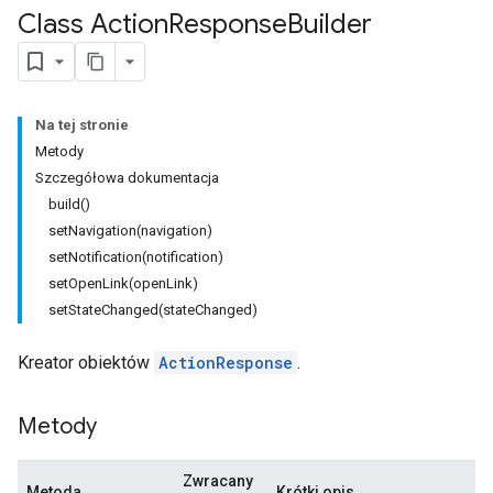
Class Action
Response
Builder
Na tej stronie
Metody
Szczegółowa dokumentacja
build()
setNavigation(navigation)
setNotification(notification)
setOpenLink(openLink)
setStateChanged(stateChanged)
Kreator obiektów
ActionResponse
.
Metody
Zwracany
Metoda
Krótki opis