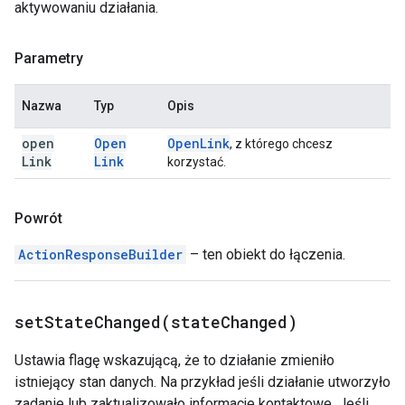
aktywowaniu działania.
Parametry
Nazwa
Typ
Opis
open
Open
Open
Link
, z którego chcesz
Link
Link
korzystać.
Powrót
ActionResponseBuilder
– ten obiekt do łączenia.
setStateChanged(
state
Changed)
Ustawia flagę wskazującą, że to działanie zmieniło
istniejący stan danych. Na przykład jeśli działanie utworzyło
zadanie lub zaktualizowało informacje kontaktowe. Jeśli