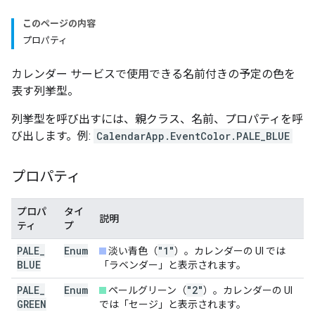
このページの内容
プロパティ
カレンダー サービスで使用できる名前付きの予定の色を
表す列挙型。
列挙型を呼び出すには、親クラス、名前、プロパティを呼
び出します。例:
CalendarApp.EventColor.PALE_BLUE
プロパティ
プロパ
タイ
説明
ティ
プ
PALE
_
Enum
"1"
淡い青色（
）。カレンダーの UI では
BLUE
「ラベンダー」と表示されます。
PALE
_
Enum
"2"
ペールグリーン（
）。カレンダーの UI
GREEN
では「セージ」と表示されます。