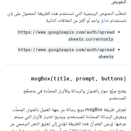
التفويض
تتطلّب النصوص البرمجية التي تستخدم هذه الطريقة الحصول على إذن
باستخدام
نطاق
واحد أو أكثر من النطاقات التالية:
https://www.googleapis.com/auth/spread
sheets.currentonly
https://www.googleapis.com/auth/spread
sheets
msgBox(
title
,
prompt
,
buttons)
يفتح مربّع حوار بالعنوان والرسالة والأزرار المحدّدة في متصفّح
المستخدم.
تعرض طريقة msgBox مربع رسالة من جهة العميل بالعنوان المحدّد،
ويعرض الرسالة المحدّدة للمستخدم، ويتيح اختيار الأزرار التي سيتم
عرضها. يُرجى العِلم أنّ هذه الطريقة تؤدي إلى تعليق النص البرمجي من
جهة الخادم. ويتم استئنافها تلقائيًا بعد أن يغلق المستخدم مربع الحوار،