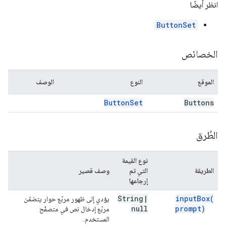
انظر أيضًا
ButtonSet
الخصائص
الموقع
النوع
الوصف
Button
Set
Buttons
الطُرق
نوع القيمة
الطريقة
التي تم
وصف قصير
إرجاعها
String
|
input
Box(
يؤدي إلى ظهور مربّع حوار يتضمّن
null
prompt)
مربّع إدخال نص في متصفّح
المستخدم.