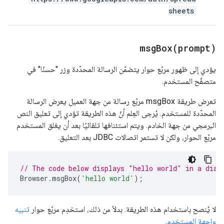
sheets
msgBox(
prompt)
يؤدي إلى ظهور مربّع حوار يتضمّن الرسالة المحدّدة وزر "حسنًا" في
متصفّح المستخدم.
تعرض طريقة msgBox مربّع رسالة من جهة العميل يعرض الرسالة
المحدّدة للمستخدم. يُرجى العِلم أنّ هذه الطريقة تؤدي إلى تعليق النص
البرمجي من جهة الخادم. ويتم استئنافها تلقائيًا بعد أن يغلق المستخدم
مربّع الحوار، ولكن لا تستمر اتصالات JDBC بعد التعليق.
// The code below displays "hello world" in a dial
Browser
.
msgBox
(
'hello world'
);
لا يُنصح باستخدام هذه الطريقة. بدلاً من ذلك، استخدِم مربّع حوار
تنبيه
واجهة المستخدم
.