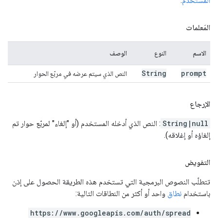
المستخدم
.
المَعلمات
الاسم
النوع
الوصف
String
prompt
النص الذي سيتم عرضه في مربّع الحوار
الإرجاع
String|null
: النص الذي أدخله المستخدم (أو "إلغاء" لمربّع حوار تم
إلغاؤه أو إغلاقه).
التفويض
تتطلّب النصوص البرمجية التي تستخدم هذه الطريقة الحصول على إذن
باستخدام
نطاق
واحد أو أكثر من النطاقات التالية:
https://www.googleapis.com/auth/spread