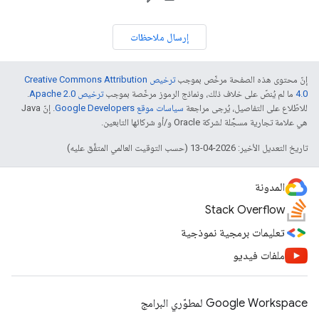
إرسال ملاحظات
إنّ محتوى هذه الصفحة مرخّص بموجب
ترخيص Creative Commons Attribution
4.0‏
ما لم يُنصّ على خلاف ذلك، ونماذج الرموز مرخّصة بموجب
ترخيص Apache 2.0‏
.
للاطّلاع على التفاصيل، يُرجى مراجعة
سياسات موقع Google Developers‏
. إنّ Java
هي علامة تجارية مسجَّلة لشركة Oracle و/أو شركائها التابعين.
تاريخ التعديل الأخير: 2026-04-13 (حسب التوقيت العالمي المتفَّق عليه)
المدونة
Stack Overflow
تعليمات برمجية نموذجية
ملفات فيديو
Google Workspace لمطوّري البرامج