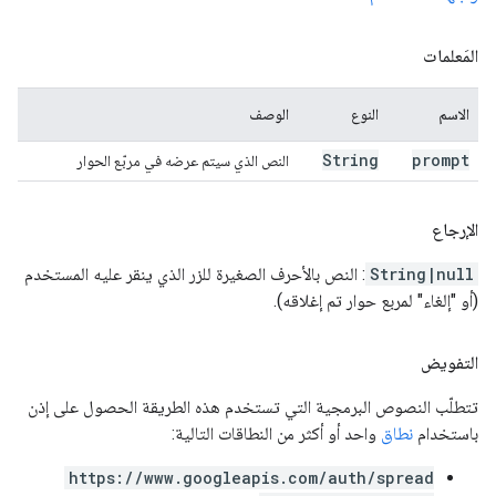
المَعلمات
الاسم
النوع
الوصف
String
prompt
النص الذي سيتم عرضه في مربّع الحوار
الإرجاع
String|null
: النص بالأحرف الصغيرة للزر الذي ينقر عليه المستخدم
(أو "إلغاء" لمربع حوار تم إغلاقه).
التفويض
تتطلّب النصوص البرمجية التي تستخدم هذه الطريقة الحصول على إذن
باستخدام
نطاق
واحد أو أكثر من النطاقات التالية:
https://www.googleapis.com/auth/spread