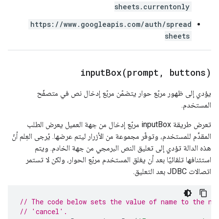
sheets.currentonly
https://www.googleapis.com/auth/spread
sheets
inputBox(
prompt
,
buttons)
يؤدي إلى ظهور مربّع حوار يتضمّن مربّع إدخال نص في متصفّح
المستخدم.
تعرض طريقة inputBox مربّع إدخال من جهة العميل يعرض الطلب
المقدَّم للمستخدم، وتوفّر مجموعة من الأزرار ليتم عرضها. يُرجى العِلم أنّ
هذه الدالة تؤدي إلى تعليق النص البرمجي من جهة الخادم. ويتم
استئنافها تلقائيًا بعد أن يغلق المستخدم مربّع الحوار، ولكن لا تستمر
اتصالات JDBC بعد التعليق.
// The code below sets the value of name to the na
// 'cancel'.