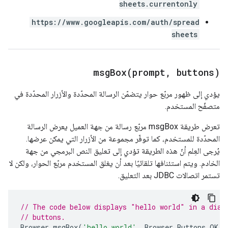
sheets.currentonly
https://www.googleapis.com/auth/spread
sheets
msgBox(
prompt
,
buttons)
يؤدي إلى ظهور مربّع حوار يتضمّن الرسالة المحدّدة والأزرار المحدّدة في
متصفّح المستخدم.
تعرض طريقة msgBox مربّع رسالة من جهة العميل يعرض الرسالة
المحدّدة للمستخدم، كما توفّر مجموعة من الأزرار التي يمكن عرضها.
يُرجى العِلم أنّ هذه الطريقة تؤدي إلى تعليق النص البرمجي من جهة
الخادم. ويتم استئنافها تلقائيًا بعد أن يغلق المستخدم مربّع الحوار، ولكن لا
تستمر اتصالات JDBC بعد التعليق.
// The code below displays "hello world" in a dial
// buttons.
Browser
.
msgBox
(
'hello world'
,
Browser
.
Buttons
.
OK_C