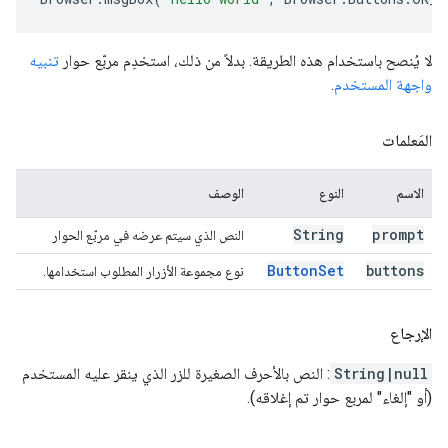
لا يُنصح باستخدام هذه الطريقة. بدلاً من ذلك، استخدِم مربّع حوار
تنبيه
واجهة المستخدم
.
المَعلمات
الاسم
النوع
الوصف
String
prompt
النص الذي سيتم عرضه في مربّع الحوار
Button
Set
buttons
نوع مجموعة الأزرار المطلوب استخدامها.
الإرجاع
String|null
: النص بالأحرف الصغيرة للزر الذي ينقر عليه المستخدم
(أو "إلغاء" لمربع حوار تم إغلاقه).