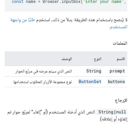
const
name
=
Browser
.
inputBox
(
'Enter your name'
,
B
لا يُنصح باستخدام هذه الطريقة. بدلاً من ذلك، استخدِم
طلبًا من واجهة
المستخدم
.
المَعلمات
الاسم
النوع
الوصف
String
prompt
النص الذي سيتم عرضه في مربّع الحوار
Button
Set
buttons
نوع مجموعة الأزرار المطلوب استخدامها.
الإرجاع
String|null
: النص الذي أدخله المستخدم (أو "إلغاء" لمربّع حوار تم
إلغاؤه أو إغلاقه).