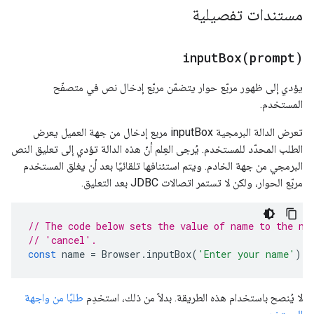
مستندات تفصيلية
inputBox(
prompt)
يؤدي إلى ظهور مربّع حوار يتضمّن مربّع إدخال نص في متصفّح
المستخدم.
تعرض الدالة البرمجية inputBox مربع إدخال من جهة العميل يعرض
الطلب المحدّد للمستخدم. يُرجى العِلم أنّ هذه الدالة تؤدي إلى تعليق النص
البرمجي من جهة الخادم. ويتم استئنافها تلقائيًا بعد أن يغلق المستخدم
مربّع الحوار، ولكن لا تستمر اتصالات JDBC بعد التعليق.
// The code below sets the value of name to the na
// 'cancel'.
const
name
=
Browser
.
inputBox
(
'Enter your name'
);
لا يُنصح باستخدام هذه الطريقة. بدلاً من ذلك، استخدِم
طلبًا من واجهة