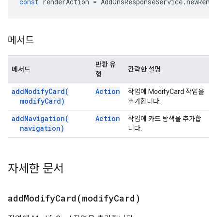
const
renderAction
=
AddOnsResponseService
.
newRend
메서드
반환 유
메서드
간략한 설명
형
add
Modify
Card(
Action
작업에 ModifyCard 작업을
modify
Card)
추가합니다.
add
Navigation(
Action
작업에 카드 탐색을 추가합
navigation)
니다.
자세한 문서
addModifyCard(
modify
Card)