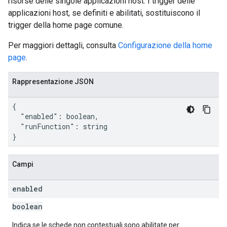
risorse delle singole applicazioni host. I trigger delle
applicazioni host, se definiti e abilitati, sostituiscono il
trigger della home page comune.
Per maggiori dettagli, consulta
Configurazione della home
page
.
Rappresentazione JSON
{

  "enabled": boolean,

  "runFunction": string

}
Campi
enabled
boolean
Indica se le schede non contestuali sono abilitate per