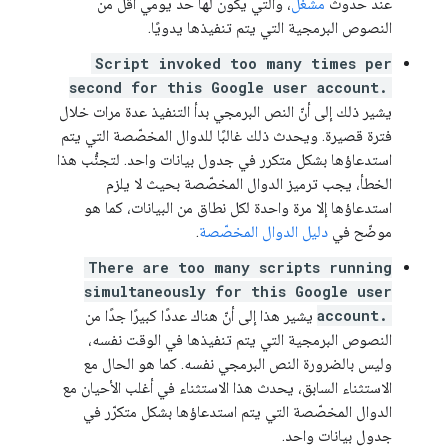
عند حدوث
مشغّل
، والتي يكون لها حدّ يومي أقل من
النصوص البرمجية التي يتم تنفيذها يدويًا.
Script invoked too many times per
second for this Google user account.
يشير ذلك إلى أنّ النص البرمجي بدأ التنفيذ عدة مرات خلال
فترة قصيرة. ويحدث ذلك غالبًا للدوال المخصّصة التي يتم
استدعاؤها بشكل متكرر في جدول بيانات واحد. لتجنُّب هذا
الخطأ، يجب ترميز الدوال المخصّصة بحيث لا يلزم
استدعاؤها إلا مرة واحدة لكل نطاق من البيانات، كما هو
موضّح في
دليل الدوال المخصّصة
.
There are too many scripts running
simultaneously for this Google user
account.
يشير هذا إلى أنّ هناك عددًا كبيرًا جدًا من
النصوص البرمجية التي يتم تنفيذها في الوقت نفسه،
وليس بالضرورة النص البرمجي نفسه. كما هو الحال مع
الاستثناء السابق، يحدث هذا الاستثناء في أغلب الأحيان مع
الدوال المخصّصة التي يتم استدعاؤها بشكل متكرّر في
جدول بيانات واحد.