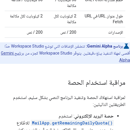
مكالمة
طول عنوان URL في URL
‫2 كيلوبايت لكل
‫2 كيلوبايت لكل مكالمة
Fetch
مكالمة
الإصدارات
‫200 / نص
‫200 / نص
برنامج Gemini Alpha:
تتضمّن الإضافات التي توسّع Workspace Studio حدًا
أقصى لمهلة التنفيذ يبلغ دقيقتَين. يتوفّر Workspace Studio كجزء من
برنامج Gemini
.
Alpha
مراقبة استخدام الحصة
لمراقبة استهلاك الحصة وتنفيذ البرنامج النصي بشكل سليم، استخدِم
الطريقتَين التاليتَين:
حصة البريد الإلكتروني
: استخدِم
MailApp.getRemainingDailyQuota()
للاطّلاع
على عدد مستلمي الرسائل الإلكترونية المتبقّين الذين يمكنك