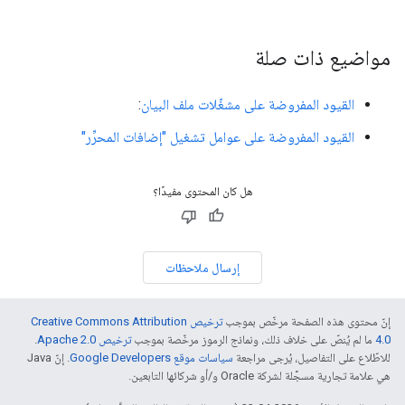
مواضيع ذات صلة
القيود المفروضة على مشغّلات ملف البيان
:
القيود المفروضة على عوامل تشغيل "إضافات المحرِّر"
هل كان المحتوى مفيدًا؟
إرسال ملاحظات
إنّ محتوى هذه الصفحة مرخّص بموجب
ترخيص Creative Commons Attribution
4.0‏
ما لم يُنصّ على خلاف ذلك، ونماذج الرموز مرخّصة بموجب
ترخيص Apache 2.0‏
.
للاطّلاع على التفاصيل، يُرجى مراجعة
سياسات موقع Google Developers‏
. إنّ Java
هي علامة تجارية مسجَّلة لشركة Oracle و/أو شركائها التابعين.