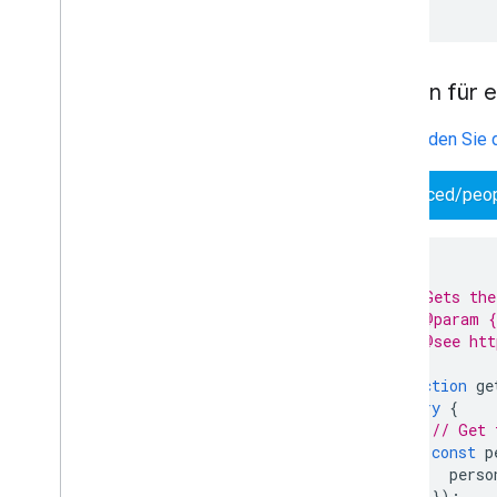
}
Person für 
Verwenden Sie d
advanced/peop
/**
 * Gets the
 * @param {
 * @see htt
 */
function
ge
try
{
// Get 
const
p
perso
});