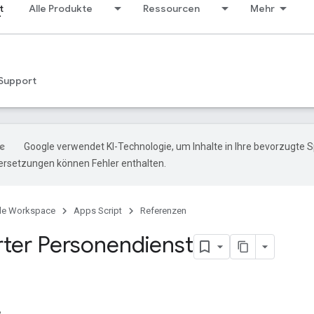
t
Alle Produkte
Ressourcen
Mehr
Support
Google verwendet KI-Technologie, um Inhalte in Ihre bevorzugte 
ersetzungen können Fehler enthalten.
le Workspace
Apps Script
Referenzen
rter Personendienst
e