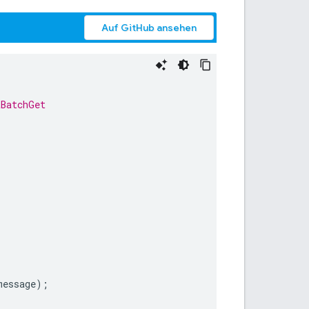
Auf GitHub ansehen
tBatchGet
message
);