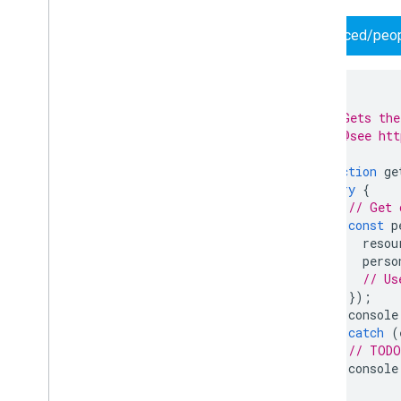
Dienste
advanced/peop
Manifest
Add-ons API
/**
Apps Script API
 * Gets the
v1
 * @see htt
Clientbibliotheken
 */
function
ge
try
{
// Get 
const
p
resou
perso
// Us
});
console
}
catch
(
// TODO
console
}