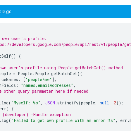
le.gs
 own user's profile.
ps://developers.google.com/people/api/rest/v1/people/ge
tSelf
()
{
own user's profile using People.getBatchGet() method
eople
=
People
.
People
.
getBatchGet
({
rceNames
:
[
"people/me"
],
nFields
:
"names,emailAddresses"
,
e other query parameter here if needed
.
log
(
"Myself: %s"
,
JSON
.
stringify
(
people
,
null
,
2
));
err
)
{
 (developer) -Handle exception
.
log
(
"Failed to get own profile with an error %s"
,
err
.