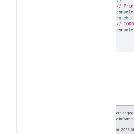
// Prin
console
}
catch
(
// TODO
console
}
}
Sofern nicht anders angege
lizenziert. Weitere Informa
Zuletzt aktualisiert: 2026-0