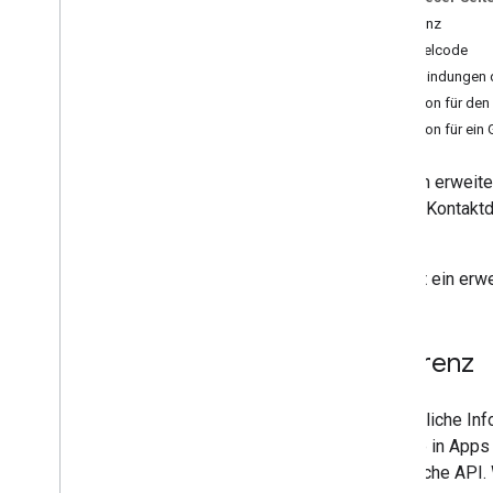
Formulare
Referenz
Google Mail
Beispielcode
Tabellen
Verbindungen 
Präsentationen
Person für den
Arbeitsbereich
Person für ein
Mehr
.
.
.
Classroom
Mit dem erweite
Gruppen
Skripts Kontaktd
Personen
lesen.
Erweiterte Dienste
People API
Dies ist ein erw
Vom Kontakte-Dienst migrieren
Kontakte
Referenz
Übersicht
Kontakte
App
Ausführliche Inf
Classes
Dienste in Apps
Adressfeld
öffentliche API.
Unternehmensfeld