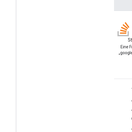
Blog
S
Google Workspace
Eine 
Developers-Blog lesen
„google
Google Workspace für Entwickler
Plattformüberblick
Entwicklerprodukte
Versionshinweise
Entwicklersupport