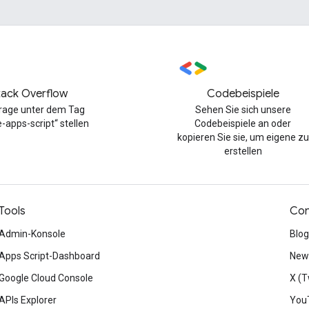
tack Overflow
Codebeispiele
Frage unter dem Tag
Sehen Sie sich unsere
-apps-script“ stellen
Codebeispiele an oder
kopieren Sie sie, um eigene zu
erstellen
Tools
Con
Admin-Konsole
Blog
Apps Script-Dashboard
News
Google Cloud Console
X (T
APIs Explorer
You