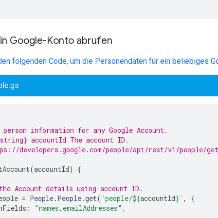
ein Google-Konto abrufen
en folgenden Code, um die Personendaten für ein beliebiges G
le.gs
 person information for any Google Account.
string} accountId The account ID.
ps://developers.google.com/people/api/rest/v1/people/ge
tAccount
(
accountId
)
{
the Account details using account ID.
eople
=
People
.
People
.
get
(
`people/
${
accountId
}
`
,
{
nFields
:
"names,emailAddresses"
,