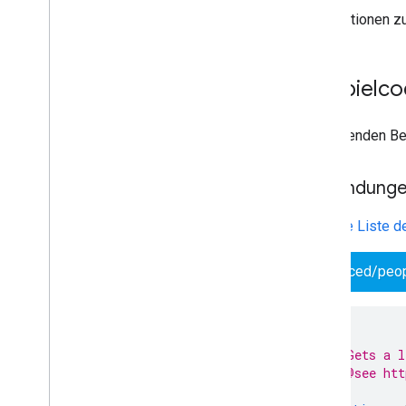
Kontakt
Informationen z
Kontaktgruppe
Custom
Field
Date
Field
Beispielc
E-Mail-Feld
IMField
Im folgenden Be
Telefonfeld
URL-Feld
Verbindunge
Enums
Erweitertes Feld
Um
eine Liste d
Feld
Geschlecht
advanced/peop
Priorität
Vertraulichkeit
Aufgaben
/**
 * Gets a l
Weitere Google-Dienste
 * @see htt
 */
Google Analytics