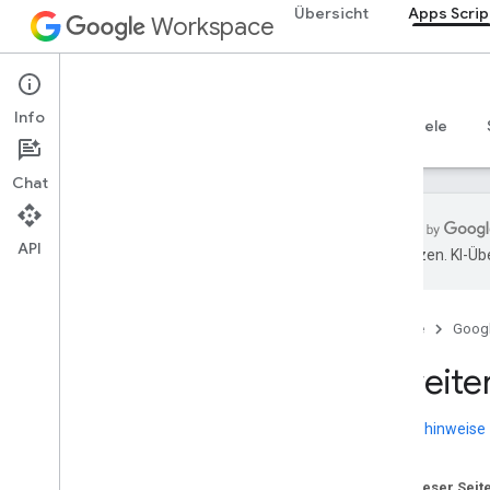
Übersicht
Apps Scrip
Workspace
Apps Script
Info
Übersicht
Leitfäden
Referenzen
Beispiele
Chat
API
übersetzen. KI-Üb
Übersicht
Startseite
Goog
Google Workspace-Dienste
Admin-Konsole
Erweite
Calendar
Chat
Versionshinweise
Dokumentation
Drive
Auf dieser Seit