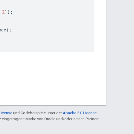
2
));
age
);
License
und Codebeispiele unter der
Apache 2.0 License
ine eingetragene Marke von Oracle und/oder seinen Partnern.