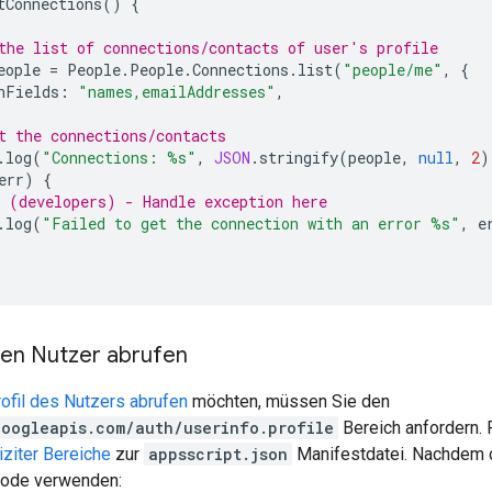
tConnections
()
{
the list of connections/contacts of user's profile
eople
=
People
.
People
.
Connections
.
list
(
"people/me"
,
{
nFields
:
"names,emailAddresses"
,
t the connections/contacts
.
log
(
"Connections: %s"
,
JSON
.
stringify
(
people
,
null
,
2
)
err
)
{
 (developers) - Handle exception here
.
log
(
"Failed to get the connection with an error %s"
,
e
den Nutzer abrufen
ofil des Nutzers abrufen
möchten, müssen Sie den
googleapis.com/auth/userinfo.profile
Bereich anfordern. 
iziter Bereiche
zur
appsscript.json
Manifestdatei. Nachdem d
Code verwenden: