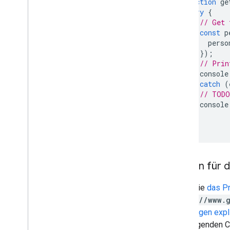
function
ge
Google Maps
try
{
Google Translate
// Get 
Vertex AI
const
p
You
Tube
perso
});
Mehr
.
.
.
// Prin
console
Energieversorger
}
catch
(
API- und Datenbankverbindungen
// TODO
Nutzerfreundlichkeit und Optimierung
console
von Daten
}
HTML-Inhalte
}
Skriptausführung &Informationen
Skriptprojektressourcen
Person für 
Trigger und Ereignisse für die
Automatisierung
Wenn Sie
das Pr
Manifest
https://www.
Kontingente und Limits
Hinzufügen expl
den folgenden 
Google Workspace-Add-ons