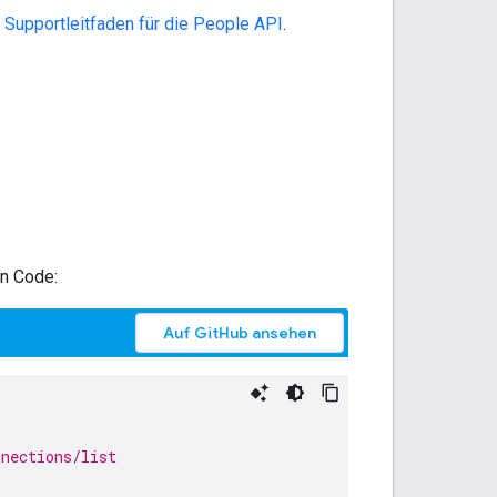
m
Supportleitfaden für die People API
.
n Code:
Auf GitHub ansehen
nnections/list