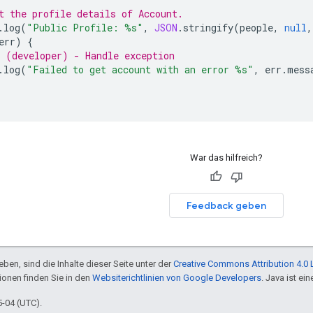
t the profile details of Account.
.
log
(
"Public Profile: %s"
,
JSON
.
stringify
(
people
,
null
,
err
)
{
 (developer) - Handle exception
.
log
(
"Failed to get account with an error %s"
,
err
.
mess
War das hilfreich?
Feedback geben
ben, sind die Inhalte dieser Seite unter der
Creative Commons Attribution 4.0 
tionen finden Sie in den
Websiterichtlinien von Google Developers
. Java ist e
5-04 (UTC).