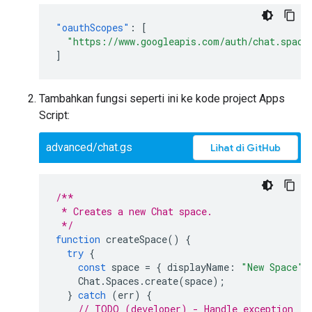
"oauthScopes"
:
[
"https://www.googleapis.com/auth/chat.space
]
Tambahkan fungsi seperti ini ke kode project Apps
Script:
advanced/chat.gs
Lihat di GitHub
/**
 * Creates a new Chat space.
 */
function
createSpace
()
{
try
{
const
space
=
{
displayName
:
"New Space"
,
Chat
.
Spaces
.
create
(
space
);
}
catch
(
err
)
{
// TODO (developer) - Handle exception