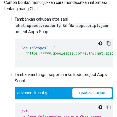
Contoh berikut menunjukkan cara mendapatkan informasi
tentang ruang Chat.
Tambahkan cakupan otorisasi
chat.spaces.readonly
ke file
appsscript.json
project Apps Script:
"oauthScopes"
:
[
"https://www.googleapis.com/auth/chat.space
]
Tambahkan fungsi seperti ini ke kode project Apps
Script:
advanced/chat.gs
Lihat di GitHub
/**
 * Gets information about a Chat space.