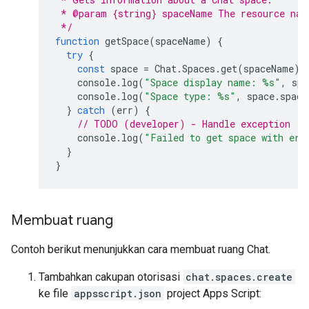
 * @param {string} spaceName The resource nam
 */
function
getSpace
(
spaceName
)
{
try
{
const
space
=
Chat
.
Spaces
.
get
(
spaceName
);
console
.
log
(
"Space display name: %s"
,
spa
console
.
log
(
"Space type: %s"
,
space
.
space
}
catch
(
err
)
{
// TODO (developer) - Handle exception
console
.
log
(
"Failed to get space with err
}
}
Membuat ruang
Contoh berikut menunjukkan cara membuat ruang Chat.
Tambahkan cakupan otorisasi
chat.spaces.create
ke file
appsscript.json
project Apps Script: