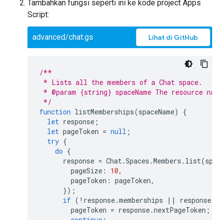
Tambahkan fungsi seperti ini ke kode project Apps
Script:
advanced/chat.gs
Lihat di GitHub
/**
 * Lists all the members of a Chat space.
 * @param {string} spaceName The resource nam
 */
function
listMemberships
(
spaceName
)
{
let
response
;
let
pageToken
=
null
;
try
{
do
{
response
=
Chat
.
Spaces
.
Members
.
list
(
spa
pageSize
:
10
,
pageToken
:
pageToken
,
});
if
(
!
response
.
memberships
||
response
.
m
pageToken
=
response
.
nextPageToken
;
continue
;