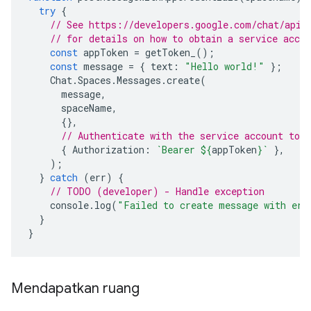
try
{
// See https://developers.google.com/chat/api/
// for details on how to obtain a service acco
const
appToken
=
getToken_
();
const
message
=
{
text
:
"Hello world!"
};
Chat
.
Spaces
.
Messages
.
create
(
message
,
spaceName
,
{},
// Authenticate with the service account toke
{
Authorization
:
`Bearer 
${
appToken
}
`
},
);
}
catch
(
err
)
{
// TODO (developer) - Handle exception
console
.
log
(
"Failed to create message with err
}
}
Mendapatkan ruang