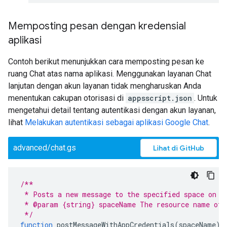
Memposting pesan dengan kredensial
aplikasi
Contoh berikut menunjukkan cara memposting pesan ke
ruang Chat atas nama aplikasi. Menggunakan layanan Chat
lanjutan dengan akun layanan tidak mengharuskan Anda
menentukan cakupan otorisasi di
appsscript.json
. Untuk
mengetahui detail tentang autentikasi dengan akun layanan,
lihat
Melakukan autentikasi sebagai aplikasi Google Chat
.
advanced/chat.gs
Lihat di GitHub
/**
 * Posts a new message to the specified space on b
 * @param {string} spaceName The resource name of 
 */
function
postMessageWithAppCredentials
(
spaceName
)