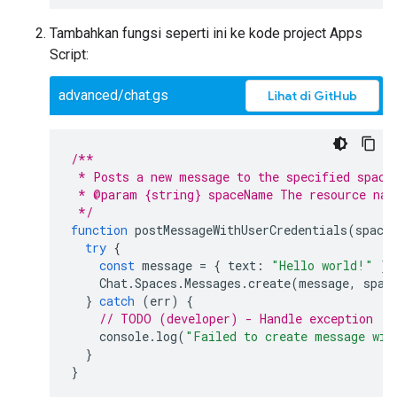
Tambahkan fungsi seperti ini ke kode project Apps
Script:
advanced/chat.gs
Lihat di GitHub
/**
 * Posts a new message to the specified space
 * @param {string} spaceName The resource nam
 */
function
postMessageWithUserCredentials
(
space
try
{
const
message
=
{
text
:
"Hello world!"
};
Chat
.
Spaces
.
Messages
.
create
(
message
,
spac
}
catch
(
err
)
{
// TODO (developer) - Handle exception
console
.
log
(
"Failed to create message wit
}
}