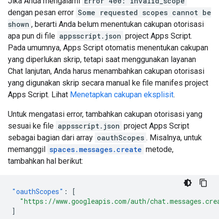
Jika Anda mengalami
Error 400: invalid_scope
dengan pesan error
Some requested scopes cannot be
shown
, berarti Anda belum menentukan cakupan otorisasi
apa pun di file
appsscript.json
project Apps Script.
Pada umumnya, Apps Script otomatis menentukan cakupan
yang diperlukan skrip, tetapi saat menggunakan layanan
Chat lanjutan, Anda harus menambahkan cakupan otorisasi
yang digunakan skrip secara manual ke file manifes project
Apps Script. Lihat
Menetapkan cakupan eksplisit
.
Untuk mengatasi error, tambahkan cakupan otorisasi yang
sesuai ke file
appsscript.json
project Apps Script
sebagai bagian dari array
oauthScopes
. Misalnya, untuk
memanggil
spaces.messages.create
metode,
tambahkan hal berikut:
"oauthScopes"
:
[
"https://www.googleapis.com/auth/chat.messages.cre
]