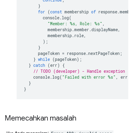
}
for
(
const
membership
of
response
.
membe
console
.
log
(
"Member: %s, Role: %s"
,
membership
.
member
.
displayName
,
membership
.
role
,
);
}
pageToken
=
response
.
nextPageToken
;
}
while
(
pageToken
);
}
catch
(
err
)
{
// TODO (developer) - Handle exception
console
.
log
(
"Failed with error %s"
,
err
.
m
}
}
Memecahkan masalah