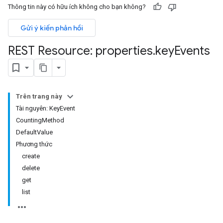
Thông tin này có hữu ích không cho bạn không?
Gửi ý kiến phản hồi
REST Resource: properties
.
key
Events
Trên trang này
Tài nguyên: KeyEvent
CountingMethod
rotocolSecrets
DefaultValue
Phương thức
create
delete
get
list