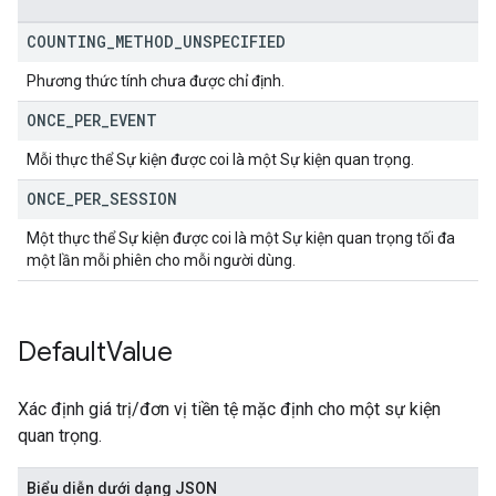
COUNTING
_
METHOD
_
UNSPECIFIED
Phương thức tính chưa được chỉ định.
ONCE
_
PER
_
EVENT
Mỗi thực thể Sự kiện được coi là một Sự kiện quan trọng.
ONCE
_
PER
_
SESSION
Một thực thể Sự kiện được coi là một Sự kiện quan trọng tối đa
một lần mỗi phiên cho mỗi người dùng.
Default
Value
Xác định giá trị/đơn vị tiền tệ mặc định cho một sự kiện
quan trọng.
Biểu diễn dưới dạng JSON