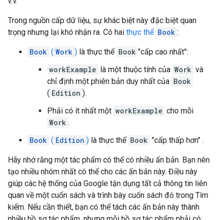
v.v.
Trong nguồn cấp dữ liệu, sự khác biệt này đặc biệt quan
trọng nhưng lại khó nhận ra. Có hai
thực thể
Book
:
Book
(
Work
)
là thực thể
Book
"cấp cao nhất":
workExample
là một thuộc tính của
Work
và
chỉ định một phiên bản duy nhất của
Book
(
Edition
).
Phải có ít nhất một
workExample
cho mỗi
Work
.
Book
(
Edition
)
là thực thể
Book
"cấp thấp hơn" .
Hãy nhớ rằng một tác phẩm có thể có nhiều ấn bản. Bạn nên
tạo nhiều nhóm nhất có thể cho các ấn bản này. Điều này
giúp các hệ thống của Google tận dụng tất cả thông tin liên
quan về một cuốn sách và trình bày cuốn sách đó trong Tìm
kiếm. Nếu cần thiết, bạn có thể tách các ấn bản này thành
nhiều hồ sơ tác phẩm, nhưng mỗi hồ sơ tác phẩm phải có: