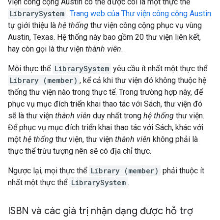
viện công cộng Austin có thể được coi là một thực thể
LibrarySystem
.
Trang web của Thư viện công cộng Austin
tự giới thiệu là
hệ thống
thư viện công cộng phục vụ vùng
Austin, Texas. Hệ thống này bao gồm 20 thư viện liên kết,
hay còn gọi là thư viện
thành viên
.
Mỗi thực thể
LibrarySystem
yêu cầu ít nhất một thực thể
Library (member)
, kể cả khi thư viện đó không thuộc hệ
thống thư viện nào trong thực tế. Trong trường hợp này, để
phục vụ mục đích triển khai thao tác với Sách, thư viện đó
sẽ là thư viện
thành viên
duy nhất trong
hệ thống
thư viện.
Để phục vụ mục đích triển khai thao tác với Sách, khác với
một
hệ thống
thư viện, thư viện
thành viên
không phải là
thực thể trừu tượng nên sẽ có địa chỉ thực.
Ngược lại, mọi thực thể
Library (member)
phải thuộc ít
nhất một thực thể
LibrarySystem
.
ISBN và các giá trị nhận dạng được hỗ trợ