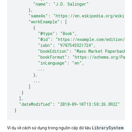
"name"
:
"J.D. Salinger"
},
"sameAs"
:
"https://en.wikipedia.org/wiki/Th
"workExample"
:
[
{
"@type"
:
"Book"
,
"@id"
:
"https://example.com/edition/the
"isbn"
:
"9787543321724"
,
"bookEdition"
:
"Mass Market Paperback"
,
"bookFormat"
:
"https://schema.org/Pape
"inLanguage"
:
"en"
,
...
},
...
]
}
],
"dateModified"
:
"2018-09-10T13:58:26.892Z"
}
LibrarySystem
Ví dụ về cách sử dụng trong nguồn cấp dữ liệu
: