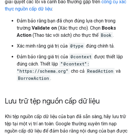
giải quyết các lỗi và cảnh báo thường gặp trên
công cụ xác
thực nguồn cấp dữ liệu
:
Đảm bảo rằng bạn đã chọn đúng lựa chọn trong
trường
Validate on
(Xác thực cho). Chọn
Books
Action
(Thao tác với sách) cho thực thể
Book
.
Xác minh rằng giá trị của
@type
đúng chính tả.
Đảm bảo rằng giá trị của
@context
được thiết lập
đúng cách. Thiết lập
"@context":
"https://schema.org"
cho cả
ReadAction
và
BorrowAction
.
Lưu trữ tệp nguồn cấp dữ liệu
Khi tệp nguồn cấp dữ liệu của bạn đã sẵn sàng, hãy lưu trữ
tệp tại một vị trí an toàn. Google thường xuyên tìm nạp
nguồn cấp dữ liệu để đảm bảo rằng nội dung của bạn được