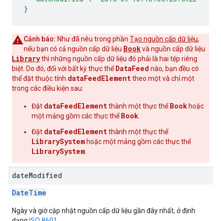
}
Cảnh báo:
Như đã nêu trong phần
Tạo nguồn cấp dữ liệu
,
Book
nếu bạn có cả nguồn cấp dữ liệu
và nguồn cấp dữ liệu
Library
thì những nguồn cấp dữ liệu đó phải là hai tệp riêng
DataFeed
biệt. Do đó, đối với bất kỳ thực thể
nào, bạn đều có
dataFeedElement
thể đặt thuộc tính
theo một và chỉ một
trong các điều kiện sau:
dataFeedElement
Book
Đặt
thành một thực thể
hoặc
Book
một mảng gồm các thực thể
.
dataFeedElement
Đặt
thành một thực thể
LibrarySystem
hoặc một mảng gồm các thực thể
LibrarySystem
.
date
Modified
DateTime
Ngày và giờ cập nhật nguồn cấp dữ liệu gần đây nhất, ở định
dạng
ISO 8601
.