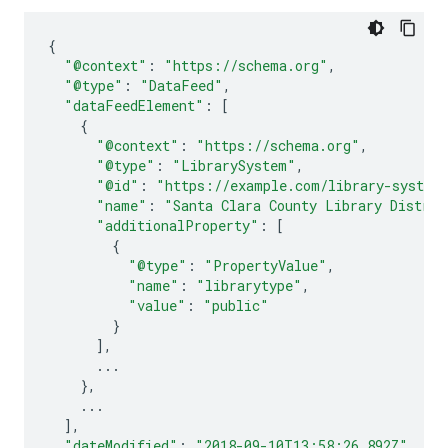
{
"@context"
:
"https://schema.org"
,
"@type"
:
"DataFeed"
,
"dataFeedElement"
:
[
{
"@context"
:
"https://schema.org"
,
"@type"
:
"LibrarySystem"
,
"@id"
:
"https://example.com/library-system
"name"
:
"Santa Clara County Library Distric
"additionalProperty"
:
[
{
"@type"
:
"PropertyValue"
,
"name"
:
"librarytype"
,
"value"
:
"public"
}
],
...
},
...
],
"dateModified"
:
"2018-09-10T13:58:26.892Z"