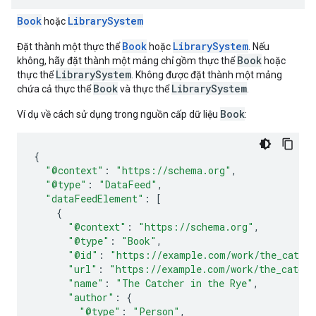
Book
LibrarySystem
hoặc
Book
LibrarySystem
Đặt thành một thực thể
hoặc
. Nếu
Book
không, hãy đặt thành một mảng chỉ gồm thực thể
hoặc
LibrarySystem
thực thể
. Không được đặt thành một mảng
Book
LibrarySystem
chứa cả thực thể
và thực thể
.
Book
Ví dụ về cách sử dụng trong nguồn cấp dữ liệu
:
{
"@context"
:
"https://schema.org"
,
"@type"
:
"DataFeed"
,
"dataFeedElement"
:
[
{
"@context"
:
"https://schema.org"
,
"@type"
:
"Book"
,
"@id"
:
"https://example.com/work/the_catche
"url"
:
"https://example.com/work/the_catche
"name"
:
"The Catcher in the Rye"
,
"author"
:
{
"@type"
:
"Person"
,