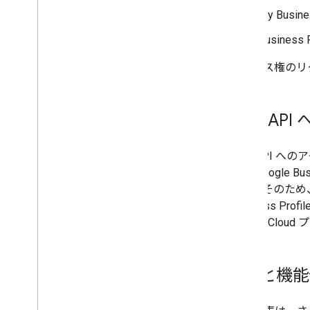
My Busine
Business 
アクセス権のリ
GBP A
GBP API へ
けに Google 
ます。そのため、
Business
Google C
API と