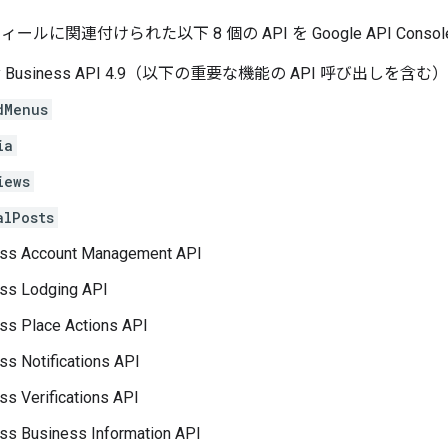
ールに関連付けられた以下 8 個の API を Google API Co
My Business API 4.9（以下の重要な機能の API 呼び出しを含む）
dMenus
ia
iews
alPosts
ss Account Management API
ss Lodging API
ss Place Actions API
s Notifications API
s Verifications API
ss Business Information API