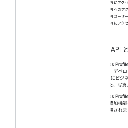
GBP API に
GBP API 
GBP API ユ
GBP API に
GBP AP
Business
できる、デベロ
Google 
す。また、写真
Business P
専用の追加機能を利
にも適用されま