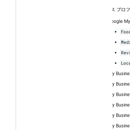
ビジネス プロフィ
Google 
Foo
Med
Rev
Loc
My Busine
My Busine
My Busine
My Busines
My Busines
My Busine