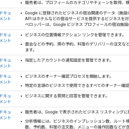
販売者は、プロフィールのカテゴリやチェーンを取得、
ドキュ
Google に登録されたビジネスの宿泊関連のデータ（
メント
API はホテルなどの宿泊サービスを提供するビジネスを対象と
ベロッパーは、Google ビジネス プロフィールの宿泊
ドキュ
ビジネスの位置情報アクション リンクを管理できます。
メント
面会などの予約、席の予約、料理のデリバリーの注文な
ます。
ドキュ
指定したアカウントの通知設定を管理できます。
メント
ドキュ
ビジネスのオーナー確認プロセスを開始します。
メント
特定の言語のビジネスで使用できるすべてのオーナー確
ドキュ
ビジネスに関する質問と回答を管理できます。
メント
ドキュ
販売者は、Google で表示されたビジネス リスティン
メント
分析情報には、ビジネスのインプレッション数、ルート
数、予約数、料理の注文数、メニューの操作回数などが