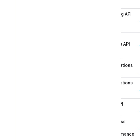
Lodging API
Place
Actions API
Notifications
API
Verifications
API
Q&A API
Business
Profile
Performance