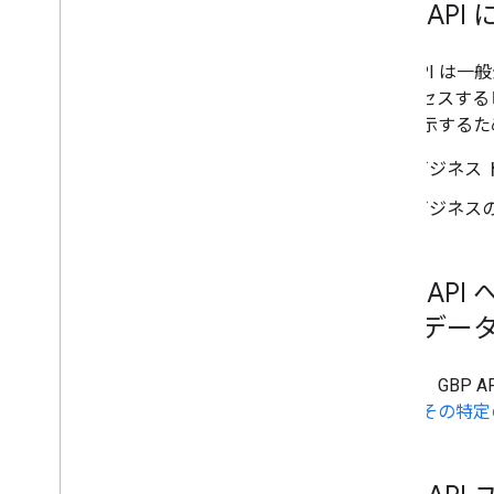
GBP A
GBP API 
にアクセスする
性を明示するた
ビジネス
ビジネス
GBP A
てのデー
いいえ。GBP 
には、
その特定の