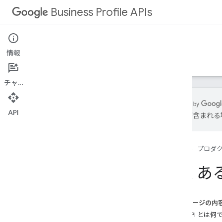
Business Profile APIs
情報
ガイド
リファレンス
サンプル
サポート
チャット
API
は誤りが含まれる
概要
ホーム
プロダ
概要
よくあ
操作手順
このページの内
よくある質問
GBP API とは