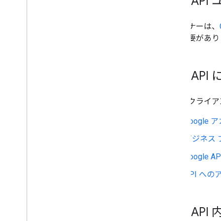
GBP A
パートナーは、
する必要があり
GBP A
最初のクライア
Googl
ビジネス
Google
API へ
GBP A