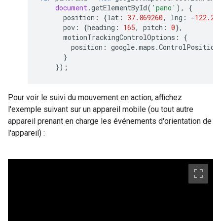
document
.
getElementById
(
'pano'
),
{
position
:
{
lat
:
37.869260
,
lng
:
-
122.25
pov
:
{
heading
:
165
,
pitch
:
0
},
motionTrackingControlOptions
:
{
position
:
google
.
maps
.
ControlPosition
}
});
Pour voir le suivi du mouvement en action, affichez
l'exemple suivant sur un appareil mobile (ou tout autre
appareil prenant en charge les événements d'orientation de
l'appareil) :