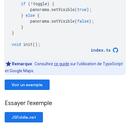
if
(
!
toggle
)
{
panorama
.
setVisible
(
true
);
}
else
{
panorama
.
setVisible
(
false
);
}
}
void
init
();
index
.
ts
Remarque
: Consultez
ce guide
sur l'utilisation de TypeScript
et Google Maps.
Voir un exemple
Essayer l'exemple
JSFiddle.net