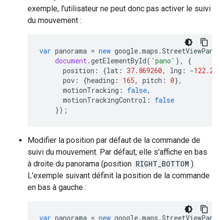
exemple, l'utilisateur ne peut donc pas activer le suivi
du mouvement :
var
panorama
=
new
google
.
maps
.
StreetViewPano
document
.
getElementById
(
'pano'
),
{
position
:
{
lat
:
37.869260
,
lng
:
-
122.25
pov
:
{
heading
:
165
,
pitch
:
0
},
motionTracking
:
false
,
motionTrackingControl
:
false
});
Modifier la position par défaut de la commande de
suivi du mouvement. Par défaut, elle s'affiche en bas
à droite du panorama (position
RIGHT_BOTTOM
).
L'exemple suivant définit la position de la commande
en bas à gauche :
var
panorama
=
new
google
.
maps
.
StreetViewPano