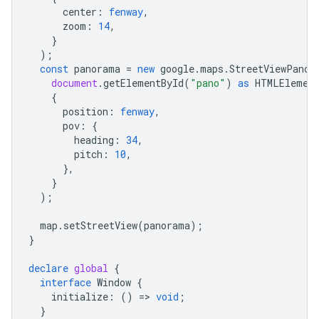
center
:
fenway
,
zoom
:
14
,
}
);
const
panorama
=
new
google
.
maps
.
StreetViewPanor
document
.
getElementById
(
"pano"
)
as
HTMLElemen
{
position
:
fenway
,
pov
:
{
heading
:
34
,
pitch
:
10
,
},
}
);
map
.
setStreetView
(
panorama
);
}
declare
global
{
interface
Window
{
initialize
:
()
=
>
void
;
}