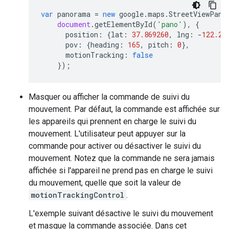
var
panorama
=
new
google
.
maps
.
StreetViewPano
document
.
getElementById
(
'pano'
),
{
position
:
{
lat
:
37.869260
,
lng
:
-
122.25
pov
:
{
heading
:
165
,
pitch
:
0
},
motionTracking
:
false
});
Masquer ou afficher la commande de suivi du
mouvement. Par défaut, la commande est affichée sur
les appareils qui prennent en charge le suivi du
mouvement. L'utilisateur peut appuyer sur la
commande pour activer ou désactiver le suivi du
mouvement. Notez que la commande ne sera jamais
affichée si l'appareil ne prend pas en charge le suivi
du mouvement, quelle que soit la valeur de
motionTrackingControl
.
L'exemple suivant désactive le suivi du mouvement
et masque la commande associée. Dans cet