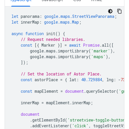
let
panorama
:
google.maps.StreetViewPanorama
;
let
innerMap
:
google.maps.Map
;
async
function
init
()
{
// Request needed libraries.
const
[{
Marker
}]
=
await
Promise
.
all
([
google
.
maps
.
importLibrary
(
'marker'
),
google
.
maps
.
importLibrary
(
'maps'
),
]);
// Set the location of Astor Place.
const
astorPlace
=
{
lat
:
40.729884
,
lng
:
-
73.
const
mapElement
=
document
.
querySelector
(
'gmp
innerMap
=
mapElement
.
innerMap
;
document
.
getElementById
(
'streetview-toggle-button'
.
addEventListener
(
'click'
,
toggleStreetVie