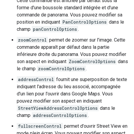
Cette commande est affichée par défaut sous la
forme d'une boussole standard intégrée et d'une
commande de panorama. Vous pouvez modifier sa
position en indiquant
PanControlOptions
dans le
champ
panControlOptions
.
zoomControl
permet de zoomer sur l'image. Cette
commande apparaît par défaut dans la partie
inférieure droite du panorama. Vous pouvez modifier
son aspect en indiquant
ZoomControlOptions
dans
le champ
zoomControlOptions
.
addressControl
fournit une superposition de texte
indiquant l'adresse du lieu associé, accompagnée
d'un lien pour l'ouvrir dans Google Maps. Vous
pouvez modifier son aspect en indiquant
StreetViewAddressControlOptions
dans le
champ
addressControlOptions
.
fullscreenControl
permet d'ouvrir Street View en
mode plein écran. Vous pouvez modifier son aspect