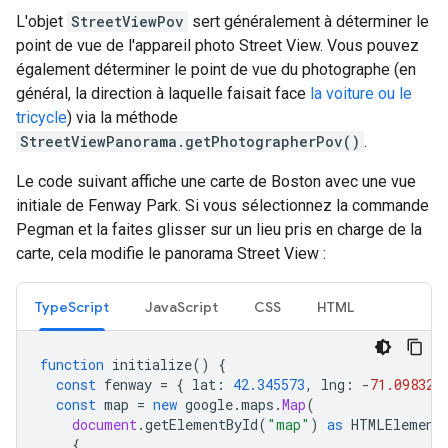
L'objet
StreetViewPov
sert généralement à déterminer le
point de vue de l'appareil photo Street View. Vous pouvez
également déterminer le point de vue du photographe (en
général, la direction à laquelle faisait face
la voiture ou le
tricycle
) via la méthode
StreetViewPanorama.getPhotographerPov()
.
Le code suivant affiche une carte de Boston avec une vue
initiale de Fenway Park. Si vous sélectionnez la commande
Pegman et la faites glisser sur un lieu pris en charge de la
carte, cela modifie le panorama Street View :
TypeScript
JavaScript
CSS
HTML
function
initialize
()
{
const
fenway
=
{
lat
:
42.345573
,
lng
:
-
71.098326
const
map
=
new
google
.
maps
.
Map
(
document
.
getElementById
(
"map"
)
as
HTMLElement
{