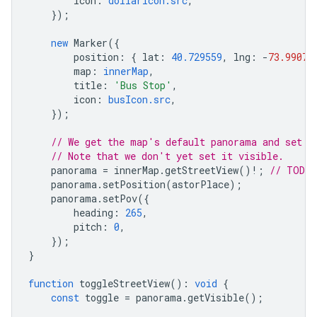
icon
:
dollarIcon.src
,
});
new
Marker
({
position
:
{
lat
:
40.729559
,
lng
:
-
73.99074
map
:
innerMap
,
title
:
'Bus Stop'
,
icon
:
busIcon.src
,
});
// We get the map's default panorama and set u
// Note that we don't yet set it visible.
panorama
=
innerMap
.
getStreetView
()
!
;
// TODO 
panorama
.
setPosition
(
astorPlace
);
panorama
.
setPov
({
heading
:
265
,
pitch
:
0
,
});
}
function
toggleStreetView
()
:
void
{
const
toggle
=
panorama
.
getVisible
();