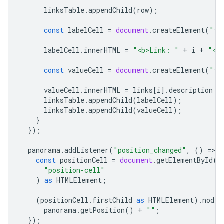
linksTable
.
appendChild
(
row
);
const
labelCell
=
document
.
createElement
(
"td
labelCell
.
innerHTML
=
"<b>Link: "
+
i
+
"</
const
valueCell
=
document
.
createElement
(
"td
valueCell
.
innerHTML
=
links
[
i
].
description
a
linksTable
.
appendChild
(
labelCell
);
linksTable
.
appendChild
(
valueCell
);
}
});
panorama
.
addListener
(
"position_changed"
,
()
=
>
{
const
positionCell
=
document
.
getElementById
(
"position-cell"
)
as
HTMLElement
;
(
positionCell
.
firstChild
as
HTMLElement
).
nodeV
panorama
.
getPosition
()
+
""
;
});