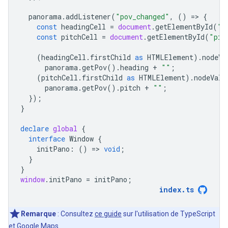
panorama
.
addListener
(
"pov_changed"
,
()
=
>
{
const
headingCell
=
document
.
getElementById
(
"h
const
pitchCell
=
document
.
getElementById
(
"pit
(
headingCell
.
firstChild
as
HTMLElement
).
nodeVa
panorama
.
getPov
().
heading
+
""
;
(
pitchCell
.
firstChild
as
HTMLElement
).
nodeValu
panorama
.
getPov
().
pitch
+
""
;
});
}
declare
global
{
interface
Window
{
initPano
:
()
=
>
void
;
}
}
window
.
initPano
=
initPano
;
index
.
ts
Remarque
: Consultez
ce guide
sur l'utilisation de TypeScript
et Google Maps.