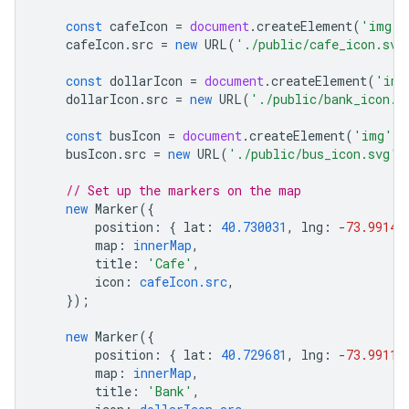
const
cafeIcon
=
document
.
createElement
(
'img'
)
cafeIcon
.
src
=
new
URL
(
'./public/cafe_icon.svg
const
dollarIcon
=
document
.
createElement
(
'img
dollarIcon
.
src
=
new
URL
(
'./public/bank_icon.s
const
busIcon
=
document
.
createElement
(
'img'
);
busIcon
.
src
=
new
URL
(
'./public/bus_icon.svg'
,
// Set up the markers on the map
new
Marker
({
position
:
{
lat
:
40.730031
,
lng
:
-
73.99142
map
:
innerMap
,
title
:
'Cafe'
,
icon
:
cafeIcon.src
,
});
new
Marker
({
position
:
{
lat
:
40.729681
,
lng
:
-
73.99113
map
:
innerMap
,
title
:
'Bank'
,