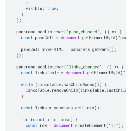
},
visible
:
true
,
}
);
panorama
.
addListener
(
"pano_changed"
,
()
=
>
{
const
panoCell
=
document
.
getElementById
(
"pano
panoCell
.
innerHTML
=
panorama
.
getPano
();
});
panorama
.
addListener
(
"links_changed"
,
()
=
>
{
const
linksTable
=
document
.
getElementById
(
"li
while
(
linksTable
.
hasChildNodes
())
{
linksTable
.
removeChild
(
linksTable
.
lastChild
}
const
links
=
panorama
.
getLinks
();
for
(
const
i
in
links
)
{
const
row
=
document
.
createElement
(
"tr"
);