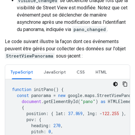
visible_changed
se déclenche chaque fois que la
visibilité de Street View est modifiée. Notez que cet
événement peut se déclencher de manière
asynchrone après une modification dans l'identifiant
du panorama, indiquée via
pano_changed
.
Le code suivant illustre la façon dont ces événements
peuvent être gérés pour collecter des données sur l'objet
StreetViewPanorama
sous-jacent :
TypeScript
JavaScript
CSS
HTML
function
initPano
()
{
const
panorama
=
new
google
.
maps
.
StreetViewPanor
document
.
getElementById
(
"pano"
)
as
HTMLElemen
{
position
:
{
lat
:
37.869
,
lng
:
-
122.255
},
pov
:
{
heading
:
270
,
pitch
:
0
,