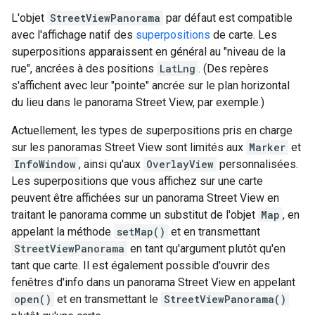
L'objet
StreetViewPanorama
par défaut est compatible
avec l'affichage natif des
superpositions
de carte. Les
superpositions apparaissent en général au "niveau de la
rue", ancrées à des positions
LatLng
. (Des repères
s'affichent avec leur "pointe" ancrée sur le plan horizontal
du lieu dans le panorama Street View, par exemple.)
Actuellement, les types de superpositions pris en charge
sur les panoramas Street View sont limités aux
Marker
et
InfoWindow
, ainsi qu'aux
OverlayView
personnalisées.
Les superpositions que vous affichez sur une carte
peuvent être affichées sur un panorama Street View en
traitant le panorama comme un substitut de l'objet
Map
, en
appelant la méthode
setMap()
et en transmettant
StreetViewPanorama
en tant qu'argument plutôt qu'en
tant que carte. Il est également possible d'ouvrir des
fenêtres d'info dans un panorama Street View en appelant
open()
et en transmettant le
StreetViewPanorama()