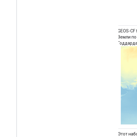
GEOS-CF fcst htf v2: Прогноз состава
GEOS-CF f
Земли по данным системы наблюдения
Земли по
Годдарда
Годдард
Этот набор данных содержит прогнозы
Этот наб