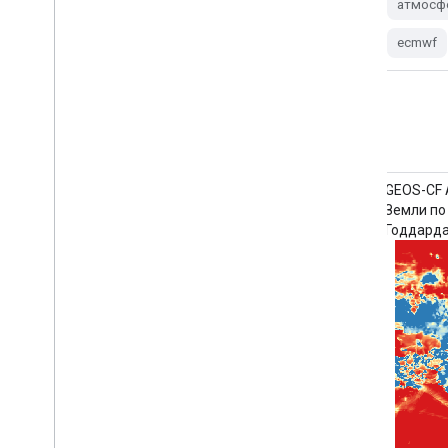
атмосф
ecmwf
аэрозоль
атмосфера
климат
коперник
экмвф
прогноз
Исследование источников минеральной
GEOS-CF A
пыли на поверхности Земли: комплексы
Земли по
метановых выбросов.
Годдард