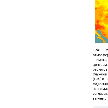
ERA5 — э
Служба мониторинга атмосферы
атмосфер
Copernicus обеспечивает возможность
климата,
непрерывного мониторинга состава
центром 
атмосферы Земли в глобальном и
ресурсов
региональном масштабах. Основная
Службой 
глобальная система, работающая в
(C3S) в 
режиме, близком к реальному времени,
модельны
представляет собой комплекс
всего ми
инструментов для ассимиляции данных
согласов
и прогнозирования, предоставляющий
законы…
два пятидневных прогноза в день для
аэрозолей и химических веществ…