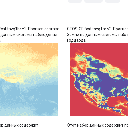
cst tavg1hr v1: Прогноз состава
GEOS-CF fcst tavg1hr v2: Прогно
 данным системы наблюдения
Земли по данным системы наб
а
Годдарда
ор данных содержит
Этот набор данных содержит п