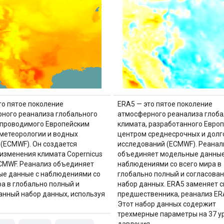
то пятое поколение
ERA5 — это пятое поколение
ного реанализа глобального
атмосферного реанализа глоба
 проводимого Европейским
климата, разработанного Евро
метеорологии и водных
центром среднесрочных и долг
 (ECMWF). Он создается
исследований (ECMWF). Реанал
изменения климата Copernicus
объединяет модельные данные
ECMWF. Реанализ объединяет
наблюдениями со всего мира в
е данные с наблюдениями со
глобально полный и согласова
ра в глобально полный и
набор данных. ERA5 заменяет с
анный набор данных, используя
предшественника, реанализ ERA
Этот набор данных содержит
трехмерные параметры на 37 у
давления.