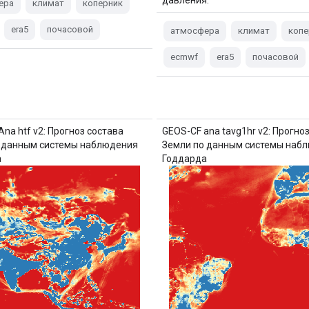
ера
климат
коперник
era5
почасовой
атмосфера
климат
копе
ecmwf
era5
почасовой
na htf v2: Прогноз состава
GEOS-CF ana tavg1hr v2: Прогно
 данным системы наблюдения
Земли по данным системы наб
а
Годдарда