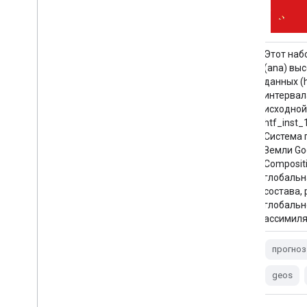
Проект EMIT является частью
Этот наб
программы Earth Venture-Instrument (EV-
(ana) вы
I), руководимой директором программы
данных (
Отдела наук о Земле НАСА (ESD). EMIT
интервал
представляет собой спектрометр
исходной
Дайсона в ближнем инфракрасном
htf_inst
диапазоне (VSWIR), адаптированный для
Система 
установки на Международной
Земли Go
космической станции (МКС). EMIT
Compositi
измеряет излучение…
глобальн
состава,
глобальн
атмосфера
ежедневно
ассимиля
выделяет
метан
(наса)
прогноз
geos