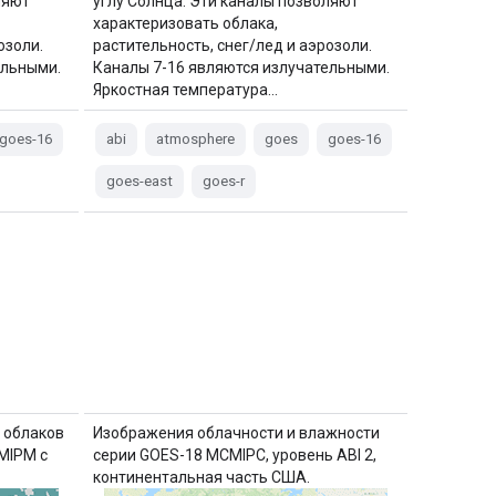
ляют
углу Солнца. Эти каналы позволяют
характеризовать облака,
озоли.
растительность, снег/лед и аэрозоли.
ельными.
Каналы 7-16 являются излучательными.
Яркостная температура…
goes-16
abi
atmosphere
goes
goes-16
goes-east
goes-r
 облаков
Изображения облачности и влажности
MIPM с
серии GOES-18 MCMIPC, уровень ABI 2,
континентальная часть США.