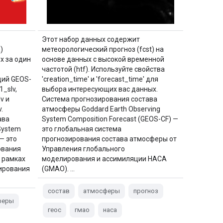
Этот набор данных содержит
)
метеорологический прогноз (fcst) на
х за один
основе данных с высокой временной
частотой (htf). Используйте свойства
ций GEOS-
'creation_time' и 'forecast_time' для
_slv,
выбора интересующих вас данных.
v и
Система прогнозирования состава
.
атмосферы Goddard Earth Observing
ава
System Composition Forecast (GEOS-CF) —
System
это глобальная система
— это
прогнозирования состава атмосферы от
ования
Управления глобального
 рамках
моделирования и ассимиляции НАСА
ирования
(GMAO). …
состав
атмосферы
прогноз
феры
геос
гмао
наса