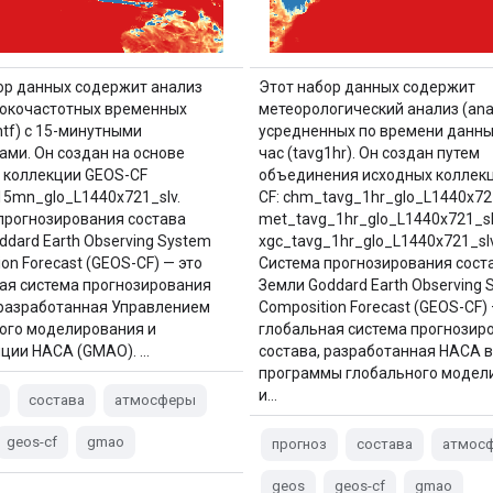
ор данных содержит анализ
Этот набор данных содержит
сокочастотных временных
метеорологический анализ (ana
htf) с 15-минутными
усредненных по времени данны
ами. Он создан на основе
час (tavg1hr). Он создан путем
 коллекции GEOS-CF
объединения исходных коллек
_15mn_glo_L1440x721_slv.
CF: chm_tavg_1hr_glo_L1440x721
прогнозирования состава
met_tavg_1hr_glo_L1440x721_sl
ddard Earth Observing System
xgc_tavg_1hr_glo_L1440x721_slv
on Forecast (GEOS-CF) — это
Система прогнозирования сост
ая система прогнозирования
Земли Goddard Earth Observing 
 разработанная Управлением
Composition Forecast (GEOS-CF) 
ого моделирования и
глобальная система прогнозир
ции НАСА (GMAO). …
состава, разработанная НАСА в
программы глобального модел
и…
состава
атмосферы
geos-cf
gmao
прогноз
состава
атмос
geos
geos-cf
gmao