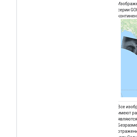
GEOS-CF rpl tavg1hr v1: Прогноз состава
Изображе
Земли по данным системы наблюдения
серии GO
за Землей Годдарда
континен
Этот набор данных содержит
Все изоб
метеорологические данные, полученные
имеют ра
путем воспроизведения (rpl)
являются
усредненных по времени одночасовых
Безразм
данных (tavg1hr). Он создан путем
отражени