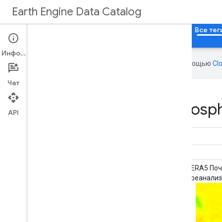
Earth Engine Data Catalog
Главная
Категории
Все наборы данных
Все тег
Информация
Эта страница переведена с помощью
Cl
Чат
Datasets tagged atmosphe
API
Глобальная служба мониторинга
ERA5 Поч
атмосферы Copernicus (CAMS) в режиме,
реанали
близком к реальному времени.