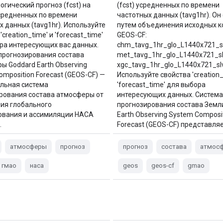
огический прогноз (fcst) на
(fcst) усредненных по времени
средненных по времени
частотных данных (tavg1hr). Он
х данных (tavg1hr). Используйте
путем объединения исходных к
'creation_time' и 'forecast_time'
GEOS-CF:
ра интересующих вас данных.
chm_tavg_1hr_glo_L1440x721_sl
прогнозирования состава
met_tavg_1hr_glo_L1440x721_sl
ы Goddard Earth Observing
xgc_tavg_1hr_glo_L1440x721_slv
omposition Forecast (GEOS-CF) —
Используйте свойства 'creation_
альная система
'forecast_time' для выбора
рования состава атмосферы от
интересующих данных. Система
ия глобального
прогнозирования состава Земл
вания и ассимиляции НАСА
Earth Observing System Composi
…
Forecast (GEOS-CF) представля
атмосферы
прогноз
прогноз
состава
атмос
гмао
наса
geos
geos-cf
gmao