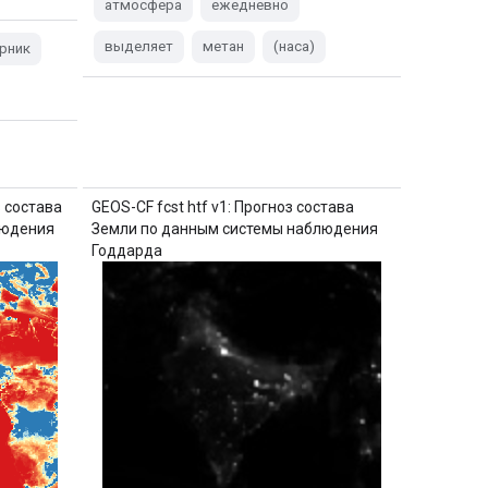
атмосфера
ежедневно
выделяет
метан
(наса)
рник
з состава
GEOS-CF fcst htf v1: Прогноз состава
людения
Земли по данным системы наблюдения
Годдарда