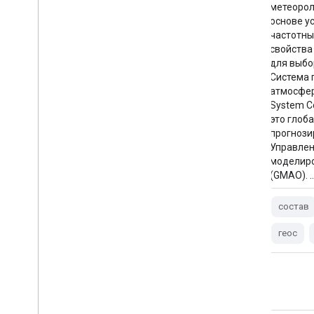
(fcst) высокочастотных временных
метеорол
данных (htf) с интервалом в 15 минут. Он
основе у
создан на основе исходной коллекции
частотны
GEOS-CF
свойства 
htf_inst_15mn_glo_L1440x721_slv.
для выбо
Используйте свойства 'creation_time' и
Система 
'forecast_time' для выбора
атмосфер
интересующих вас данных. Система
System C
прогнозирования состава Земли Goddard
это глоб
Earth Observing System Composition
прогнози
Forecast (GEOS-CF) представляет собой…
Управлен
моделиро
(GMAO). 
прогноз
состава
атмосферы
geos
geos-cf
gmao
состав
геос