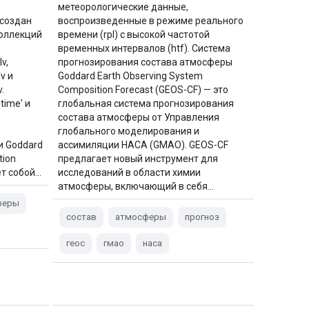
метеорологические данные,
 создан
воспроизведенные в режиме реального
оллекций
времени (rpl) с высокой частотой
временных интервалов (htf). Система
v,
прогнозирования состава атмосферы
v и
Goddard Earth Observing System
.
Composition Forecast (GEOS-CF) — это
time' и
глобальная система прогнозирования
состава атмосферы от Управления
глобального моделирования и
и Goddard
ассимиляции НАСА (GMAO). GEOS-CF
tion
предлагает новый инструмент для
ет собой…
исследований в области химии
атмосферы, включающий в себя…
феры
состав
атмосферы
прогноз
геос
гмао
наса