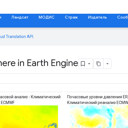
и
Ландсат
МОДИС
Страж
Издатель
Сооб
oud Translation API
.
re in Earth Engine
асовой анализ - Климатический
Почасовые уровни давления ER
з ECMWF
Климатический реанализ ECMW