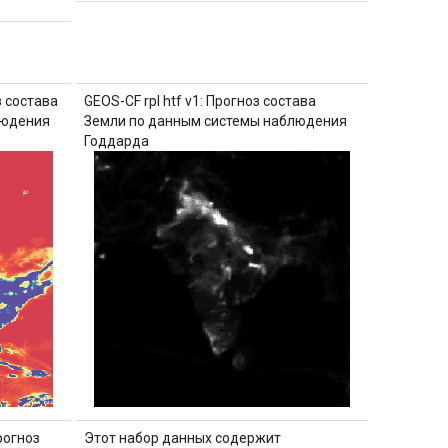
з состава
GEOS-CF rpl htf v1: Прогноз состава
людения
Земли по данным системы наблюдения
Годдарда
рогноз
Этот набор данных содержит