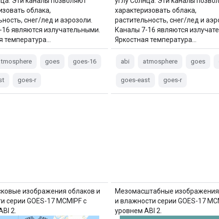
нца. Эти каналы позволяют
углу Солнца. Эти каналы позво
изовать облака,
характеризовать облака,
ьность, снег/лед и аэрозоли.
растительность, снег/лед и аэр
-16 являются излучательными.
Каналы 7-16 являются излучат
я температура…
Яркостная температура…
atmosphere
goes
goes-16
abi
atmosphere
goes
st
goes-r
goes-east
goes-r
ковые изображения облаков и
Мезомасштабные изображения
и серии GOES-17 MCMIPF с
и влажности серии GOES-17 MC
BI 2.
уровнем ABI 2.