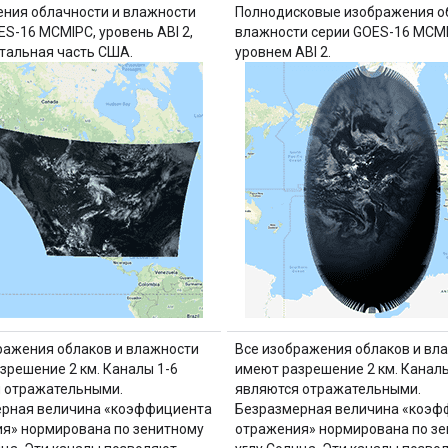
ния облачности и влажности
Полнодисковые изображения о
ES-16 MCMIPC, уровень ABI 2,
влажности серии GOES-16 MCMI
тальная часть США.
уровнем ABI 2.
ражения облаков и влажности
Все изображения облаков и вл
зрешение 2 км. Каналы 1-6
имеют разрешение 2 км. Каналы
 отражательными.
являются отражательными.
ерная величина «коэффициента
Безразмерная величина «коэф
я» нормирована по зенитному
отражения» нормирована по з