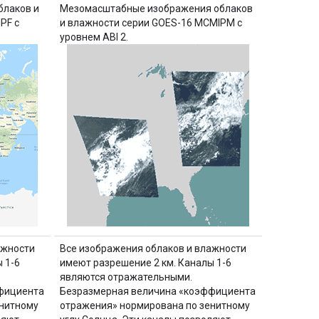
блаков и
Мезомасштабные изображения облаков
PF с
и влажности серии GOES-16 MCMIPM с
уровнем ABI 2.
ажности
Все изображения облаков и влажности
 1-6
имеют разрешение 2 км. Каналы 1-6
являются отражательными.
фициента
Безразмерная величина «коэффициента
енитному
отражения» нормирована по зенитному