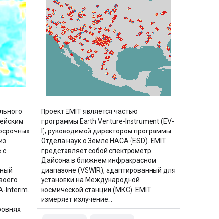
льного
Проект EMIT является частью
пейским
программы Earth Venture-Instrument (EV-
осрочных
I), руководимой директором программы
из
Отдела наук о Земле НАСА (ESD). EMIT
 с
представляет собой спектрометр
Дайсона в ближнем инфракрасном
нный
диапазоне (VSWIR), адаптированный для
воего
установки на Международной
-Interim.
космической станции (МКС). EMIT
измеряет излучение…
ровнях