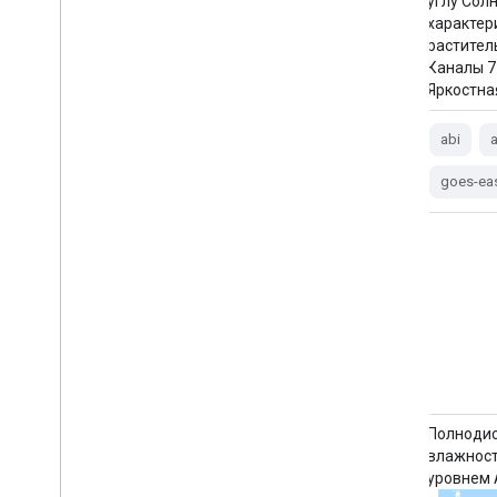
объединения исходных коллекций GEOS-
углу Сол
CF: chm_tavg_1hr_g1440x721_v1,
характер
met_tavg_1hr_g1440x721_x1 и
растител
xgc_tavg_1hr_g1440x721_x1. Система
Каналы 7
прогнозирования состава Земли Goddard
Яркостна
Earth Observing System Composition
Forecast (GEOS-CF) — это глобальная
abi
система прогнозирования состава,
разработанная НАСА в рамках
goes-ea
программы глобального моделирования
и…
состав
атмосферы
прогноз
геос
гмао
наса
Изображения облачности и влажности
Полнодис
серии GOES-17 MCMIPC, уровень ABI 2,
влажност
континентальная часть США.
уровнем A