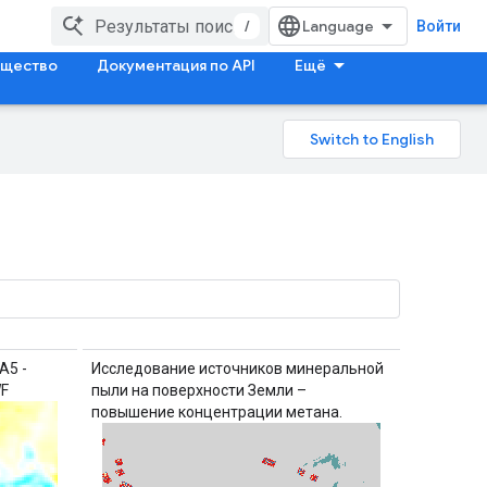
/
Войти
щество
Документация по API
Ещё
A5 -
Исследование источников минеральной
F
пыли на поверхности Земли –
повышение концентрации метана.