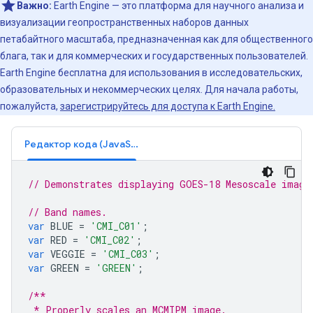
Важно:
Earth Engine — это платформа для научного анализа и
визуализации геопространственных наборов данных
петабайтного масштаба, предназначенная как для общественного
блага, так и для коммерческих и государственных пользователей.
Earth Engine бесплатна для использования в исследовательских,
образовательных и некоммерческих целях. Для начала работы,
пожалуйста,
зарегистрируйтесь для доступа к Earth Engine.
Редактор кода (JavaScript)
// Demonstrates displaying GOES-18 Mesoscale image
// Band names.
var
BLUE
=
'CMI_C01'
;
var
RED
=
'CMI_C02'
;
var
VEGGIE
=
'CMI_C03'
;
var
GREEN
=
'GREEN'
;
/**
 * Properly scales an MCMIPM image.