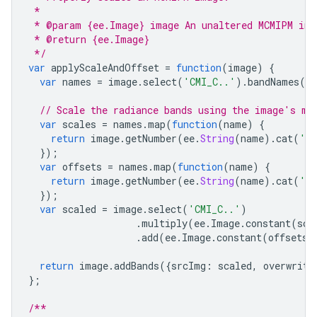
 *
 * @param {ee.Image} image An unaltered MCMIPM ima
 * @return {ee.Image}
 */
var
applyScaleAndOffset
=
function
(
image
)
{
var
names
=
image
.
select
(
'CMI_C..'
).
bandNames
()
// Scale the radiance bands using the image's me
var
scales
=
names
.
map
(
function
(
name
)
{
return
image
.
getNumber
(
ee
.
String
(
name
).
cat
(
'_s
});
var
offsets
=
names
.
map
(
function
(
name
)
{
return
image
.
getNumber
(
ee
.
String
(
name
).
cat
(
'_o
});
var
scaled
=
image
.
select
(
'CMI_C..'
)
.
multiply
(
ee
.
Image
.
constant
(
sca
.
add
(
ee
.
Image
.
constant
(
offsets
)
return
image
.
addBands
({
srcImg
:
scaled
,
overwrite
};
/**