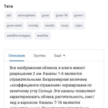
Теги
abi
atmosphere
goes
goes-18
goes-t
goes-west
mcmip
nesdis
noaa
ospo
satellite-imagery
weather
Описание
Группы
Ещё
Все изображения облаков и влаги имеют
разрешение 2 км. Каналы 1-6 являются
отражательными. Безразмерная величина
«коэффициента отражения» нормирована по
зенитному углу Солнца. Эти каналы позволяют
характеризовать облака, растительность, снег/
лед и аэрозоли. Каналы 7-16 являются