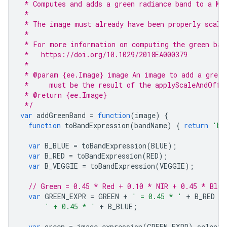
 * Computes and adds a green radiance band to a MC
 *
 * The image must already have been properly scale
 *
 * For more information on computing the green ban
 *   https://doi.org/10.1029/2018EA000379
 *
 * @param {ee.Image} image An image to add a green
 *     must be the result of the applyScaleAndOffs
 * @return {ee.Image}
 */
var
addGreenBand
=
function
(
image
)
{
function
toBandExpression
(
bandName
)
{
return
'b(
var
B_BLUE
=
toBandExpression
(
BLUE
);
var
B_RED
=
toBandExpression
(
RED
);
var
B_VEGGIE
=
toBandExpression
(
VEGGIE
);
// Green = 0.45 * Red + 0.10 * NIR + 0.45 * Blue
var
GREEN_EXPR
=
GREEN
+
' = 0.45 * '
+
B_RED
+
' + 0.45 * '
+
B_BLUE
;
var
green
=
image
.
expression
(
GREEN_EXPR
).
select
(