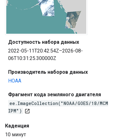
Доступность набора данных
2022-05-11T20:42:54Z–2026-08-
06T10:31:25.300000Z
Производитель наборов данных
НОАА
Фрагмент кода земляного двигателя
ee.ImageCollection("NOAA/GOES/18/MCM
IPM")
open_in_new
Каденция
10 минут