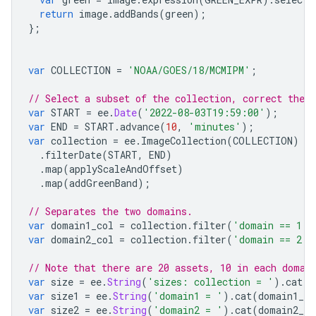
return
image
.
addBands
(
green
);
};
var
COLLECTION
=
'NOAA/GOES/18/MCMIPM'
;
// Select a subset of the collection, correct the v
var
START
=
ee
.
Date
(
'2022-08-03T19:59:00'
);
var
END
=
START
.
advance
(
10
,
'minutes'
);
var
collection
=
ee
.
ImageCollection
(
COLLECTION
)
.
filterDate
(
START
,
END
)
.
map
(
applyScaleAndOffset
)
.
map
(
addGreenBand
);
// Separates the two domains.
var
domain1_col
=
collection
.
filter
(
'domain == 1'
)
var
domain2_col
=
collection
.
filter
(
'domain == 2'
)
// Note that there are 20 assets, 10 in each domai
var
size
=
ee
.
String
(
'sizes: collection = '
).
cat
(
c
var
size1
=
ee
.
String
(
'domain1 = '
).
cat
(
domain1_co
var
size2
=
ee
.
String
(
'domain2 = '
).
cat
(
domain2_co