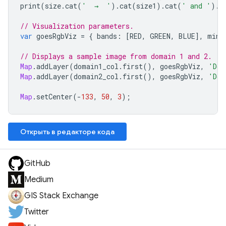
print
(
size
.
cat
(
'  →  '
).
cat
(
size1
).
cat
(
' and '
).
c
// Visualization parameters.
var
goesRgbViz
=
{
bands
:
[
RED
,
GREEN
,
BLUE
],
min
:
// Displays a sample image from domain 1 and 2.
Map
.
addLayer
(
domain1_col
.
first
(),
goesRgbViz
,
'Dom
Map
.
addLayer
(
domain2_col
.
first
(),
goesRgbViz
,
'Dom
Map
.
setCenter
(
-
133
,
50
,
3
);
Открыть в редакторе кода
GitHub
Medium
GIS Stack Exchange
Twitter