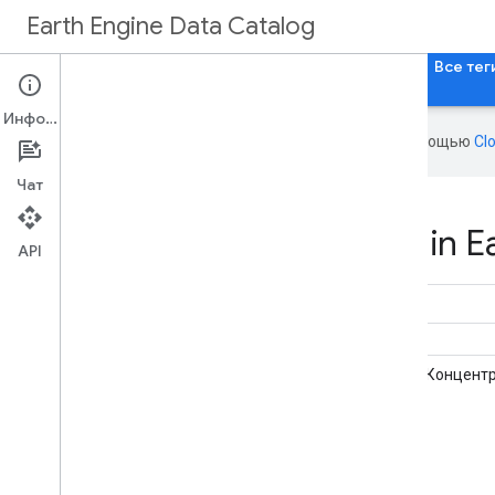
Earth Engine Data Catalog
Главная
Категории
Все наборы данных
Все тег
Информация
Эта страница переведена с помощью
Cl
Чат
Datasets tagged ghg in E
API
Выбросы органических веществ из
Концентр
осушенных почв (годовые) 1,0