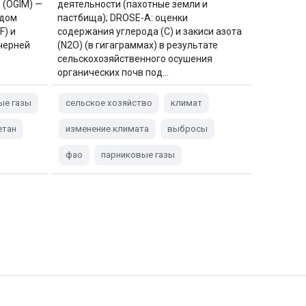
 (OGIM) —
деятельности (пахотные земли и
ндом
пастбища); DROSE-A: оценки
) и
содержания углерода (C) и закиси азота
черней
(N2O) (в гигаграммах) в результате
сельскохозяйственного осушения
органических почв под…
ые газы
сельское хозяйство
климат
етан
изменение климата
выбросы
фао
парниковые газы