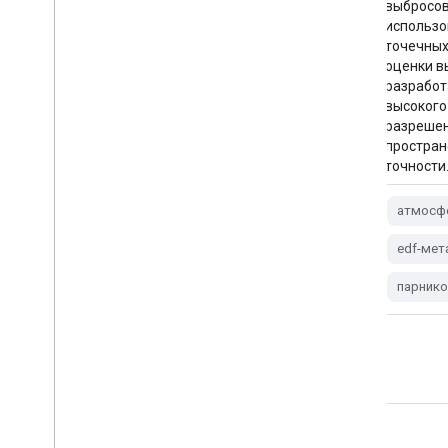
набор данных «Public Preview»
выбросов
предоставляет высокоточные данные о
использо
выбросах метана из рассредоточенных
точечных
источников. Эти новые измерения
оценки в
демонстрируют важность
разработ
количественной оценки общих выбросов
высокого
метана с высокой точностью…
разрешен
простран
точности
атмосфера
климат
edf
edf-метаны-ee
выбросы
атмосф
парниковых газов
edf-мет
парнико