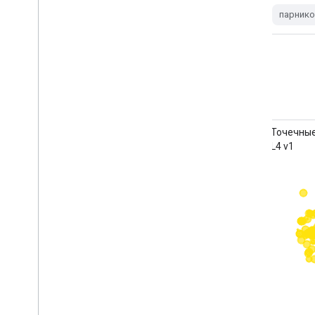
сельское хозяйство
климат
парнико
изменение климата
выбросы
фао
парниковые газы
Точечные источники метана MethaneAIR
Точечные
L4 V1.1.0
L4 v1