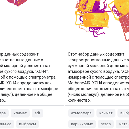
ор данных содержит
Этот набор данных содержит
ранственные данные о
геопространственные данные о
й молярной доле метана в
суммарной молярной доле мета
е сухого воздуха, "XCH4",
атмосфере сухого воздуха, "XCH
ой с помощью спектрометра
измеренной с помощью спектр
IR. XCH4 определяется как
MethaneAIR. XCH4 определяется
личество метана в атмосфере
общее количество метана в ат
олекул), деленное на общее
(число молекул), деленное на 
о...
количество...
ера
климат
edf
атмосфера
климат
выб
аны-ee
выбросы
парниковых
газов
мета