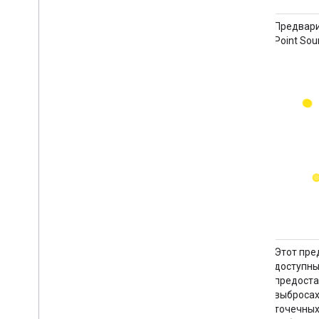
Предварительная версия 2.0.0
Предвари
площадных источников метана
Point Sou
MethaneSAT L4
Этот пре
Модель выбросов из рассредоточенных
доступны
районов все еще находится в разработке
предоста
и не является окончательным
выбросах
вариантом. Этот предварительный
точечных