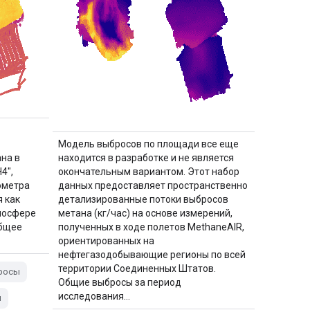
Модель выбросов по площади все еще
на в
находится в разработке и не является
4",
окончательным вариантом. Этот набор
ометра
данных предоставляет пространственно
 как
детализированные потоки выбросов
мосфере
метана (кг/час) на основе измерений,
общее
полученных в ходе полетов MethaneAIR,
ориентированных на
нефтегазодобывающие регионы по всей
территории Соединенных Штатов.
росы
Общие выбросы за период
исследования…
н