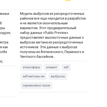
данных
Модель выбросов из рассредоточенных
районов все еще находится в разработке
б
и не является окончательным
еры
вариантом. Этот предварительный
оздухе,
набор данных «Public Preview»
предоставляет высокоточные данные о
метра
выбросах метана из рассредоточенных
я как
источников. Эти данные о выбросах
толбе
получены из Аппалачского, Пермского и
Уинтского бассейнов…
и)…
атмосфера
климат
edf
edf-метаны-ee
выбросы
парниковых газов