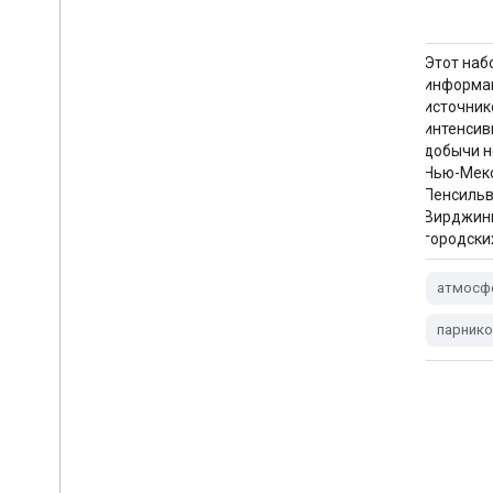
Этот набор данных содержит
Этот наб
информацию об обнаружении
информа
источников выбросов метана с высокой
источник
интенсивностью (кг/час) в 13 районах
интенсив
добычи нефти, газа и угля от Колорадо,
добычи не
Нью-Мексико и Техаса на западе до
Нью-Мекс
Пенсильвании, Огайо и Западной
Пенсильв
Вирджинии на востоке, а также в трех
Вирджини
городских районах (Нью-Йорк, …).
городских
атмосфера
климат
edf
атмосф
edf-метаны-ee
выбросы
парник
парниковых газов