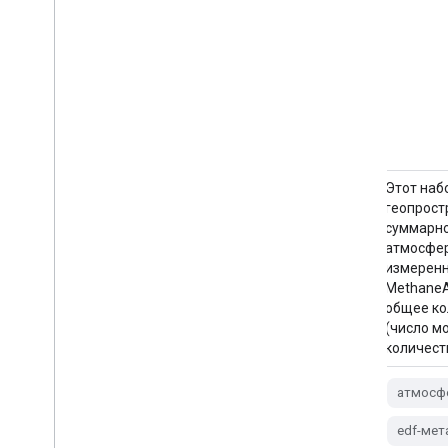
Этот наб
Два взаимосвязанных набора данных
геопрост
ФАО по осушенным органическим
суммарно
почвам содержат оценки: DROSA-A:
атмосфер
площадь органических почв (в гектарах),
измеренн
осушенных для сельскохозяйственной
MethaneA
деятельности (пахотные земли и
общее ко
пастбища); DROSE-A: оценки
(число м
содержания углерода (C) и закиси азота
количеств
(N2O) (в гигаграммах) в результате
сельскохозяйственного осушения
атмосф
органических почв под…
edf-мет