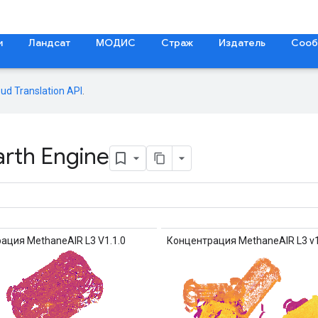
и
Ландсат
МОДИС
Страж
Издатель
Сооб
oud Translation API
.
arth Engine
ация MethaneAIR L3 V1.1.0
Концентрация MethaneAIR L3 v