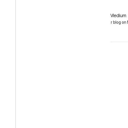
GitHub
Medium
Earth Engine on GitHub
Follow our blog o
Полезные ссылки
Google Developer Program
Google Developer Groups
Google Developer Experts
Accelerators
Google Cloud & NVIDIA