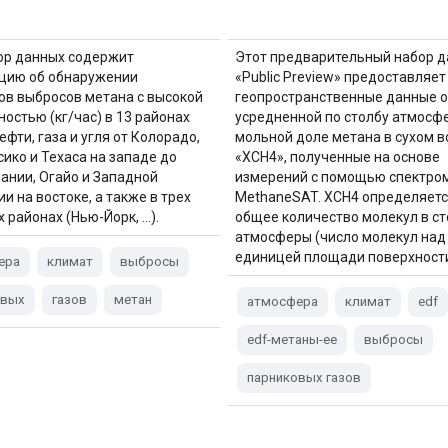
ор данных содержит
Этот предварительный набор 
цию об обнаружении
«Public Preview» предоставляет
ов выбросов метана с высокой
геопространственные данные о
ностью (кг/час) в 13 районах
усредненной по столбу атмосф
фти, газа и угля от Колорадо,
мольной доле метана в сухом в
ико и Техаса на западе до
«XCH4», полученные на основе
ании, Огайо и Западной
измерений с помощью спектро
и на востоке, а также в трех
MethaneSAT. XCH4 определяетс
 районах (Нью-Йорк, …).
общее количество молекул в с
атмосферы (число молекул над
единицей площади поверхност
ера
климат
выбросы
овых
газов
метан
атмосфера
климат
edf
edf-метаны-ee
выбросы
парниковых газов