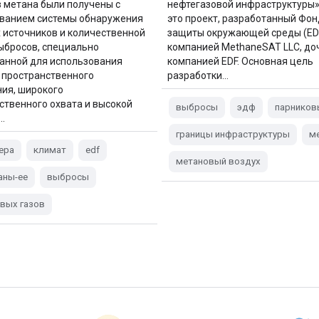
 метана были получены с
нефтегазовой инфраструктуры»
ванием системы обнаружения
это проект, разработанный Фо
 источников и количественной
защиты окружающей среды (EDF
ыбросов, специально
компанией MethaneSAT LLC, до
анной для использования
компанией EDF. Основная цель
 пространственного
разработки…
ия, широкого
ственного охвата и высокой
выбросы
эдф
парников
…
границы инфраструктуры
м
ера
климат
edf
метановый воздух
аны-ee
выбросы
вых газов