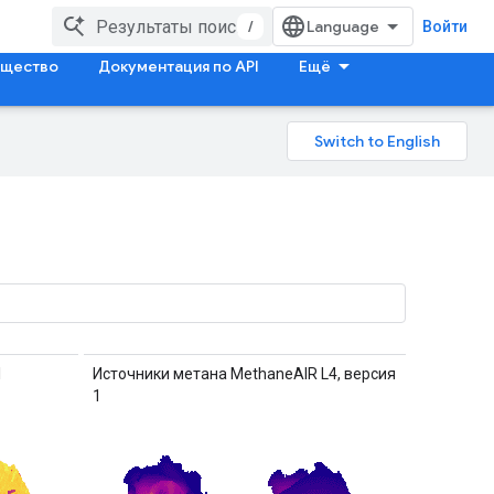
/
Войти
щество
Документация по API
Ещё
1
Источники метана MethaneAIR L4, версия
1