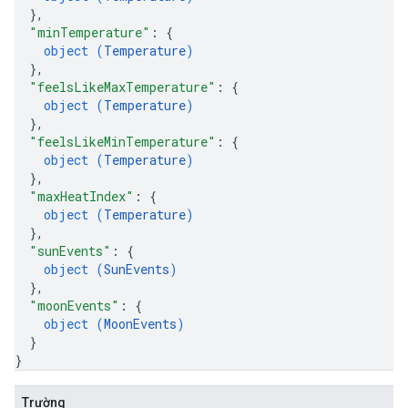
}
,
"minTemperature"
: 
{
object (
Temperature
)
}
,
"feelsLikeMaxTemperature"
: 
{
object (
Temperature
)
}
,
"feelsLikeMinTemperature"
: 
{
object (
Temperature
)
}
,
"maxHeatIndex"
: 
{
object (
Temperature
)
}
,
"sunEvents"
: 
{
object (
SunEvents
)
}
,
"moonEvents"
: 
{
object (
MoonEvents
)
}
}
Trường