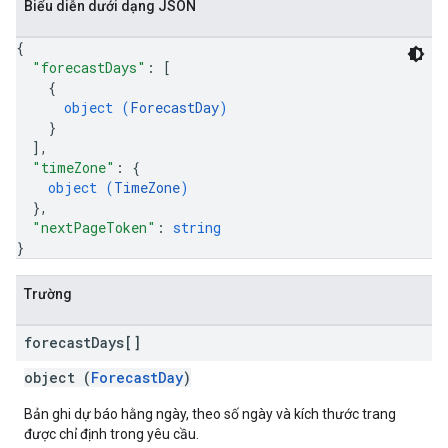
Biểu diễn dưới dạng JSON
{
"forecastDays"
: 
[
{
object (
ForecastDay
)
}
]
,
"timeZone"
: 
{
object (
TimeZone
)
}
,
"nextPageToken"
: 
string
}
Trường
forecast
Days[]
object (
ForecastDay
)
Bản ghi dự báo hằng ngày, theo số ngày và kích thước trang
được chỉ định trong yêu cầu.