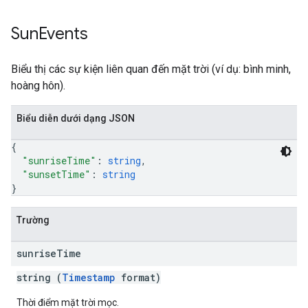
Sun
Events
Biểu thị các sự kiện liên quan đến mặt trời (ví dụ: bình minh,
hoàng hôn).
Biểu diễn dưới dạng JSON
{
"sunriseTime"
: 
string
,
"sunsetTime"
: 
string
}
Trường
sunrise
Time
string (
Timestamp
format)
Thời điểm mặt trời mọc.