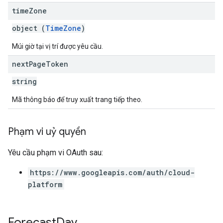
time
Zone
object (
TimeZone
)
Múi giờ tại vị trí được yêu cầu.
next
Page
Token
string
Mã thông báo để truy xuất trang tiếp theo.
Phạm vi uỷ quyền
Yêu cầu phạm vi OAuth sau:
https://www.googleapis.com/auth/cloud-
platform
Forecast
Day