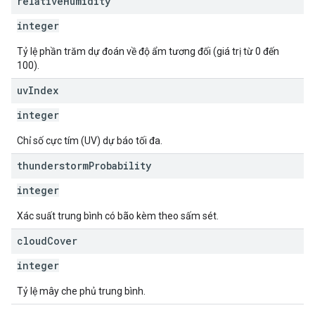
relative
Humidity
integer
Tỷ lệ phần trăm dự đoán về độ ẩm tương đối (giá trị từ 0 đến
100).
uv
Index
integer
Chỉ số cực tím (UV) dự báo tối đa.
thunderstorm
Probability
integer
Xác suất trung bình có bão kèm theo sấm sét.
cloud
Cover
integer
Tỷ lệ mây che phủ trung bình.