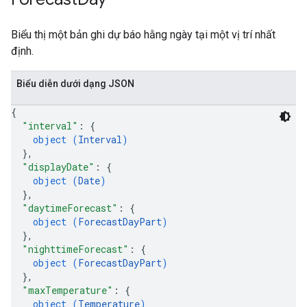
Biểu thị một bản ghi dự báo hằng ngày tại một vị trí nhất
định.
Biểu diễn dưới dạng JSON
{
"interval"
: 
{
object (
Interval
)
}
,
"displayDate"
: 
{
object (
Date
)
}
,
"daytimeForecast"
: 
{
object (
ForecastDayPart
)
}
,
"nighttimeForecast"
: 
{
object (
ForecastDayPart
)
}
,
"maxTemperature"
: 
{
object (
Temperature
)