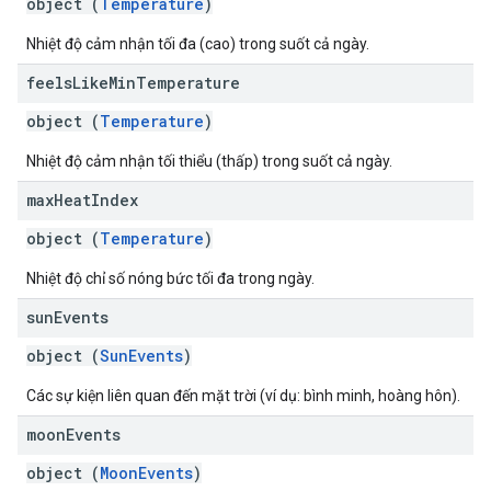
object (
Temperature
)
Nhiệt độ cảm nhận tối đa (cao) trong suốt cả ngày.
feels
Like
Min
Temperature
object (
Temperature
)
Nhiệt độ cảm nhận tối thiểu (thấp) trong suốt cả ngày.
max
Heat
Index
object (
Temperature
)
Nhiệt độ chỉ số nóng bức tối đa trong ngày.
sun
Events
object (
SunEvents
)
Các sự kiện liên quan đến mặt trời (ví dụ: bình minh, hoàng hôn).
moon
Events
object (
MoonEvents
)