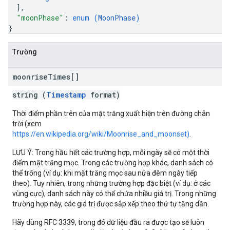
]
,
"moonPhase"
: 
enum (
MoonPhase
)
}
Trường
moonrise
Times[]
string (
Timestamp
format)
Thời điểm phần trên của mặt trăng xuất hiện trên đường chân
trời (xem
https://en.wikipedia.org/wiki/Moonrise_and_moonset)
.
LƯU Ý: Trong hầu hết các trường hợp, mỗi ngày sẽ có một thời
điểm mặt trăng mọc. Trong các trường hợp khác, danh sách có
thể trống (ví dụ: khi mặt trăng mọc sau nửa đêm ngày tiếp
theo). Tuy nhiên, trong những trường hợp đặc biệt (ví dụ: ở các
vùng cực), danh sách này có thể chứa nhiều giá trị. Trong những
trường hợp này, các giá trị được sắp xếp theo thứ tự tăng dần.
Hãy dùng RFC 3339, trong đó dữ liệu đầu ra được tạo sẽ luôn