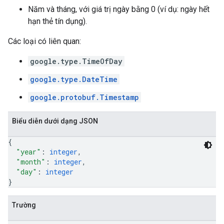
Năm và tháng, với giá trị ngày bằng 0 (ví dụ: ngày hết
hạn thẻ tín dụng).
Các loại có liên quan:
google.type.TimeOfDay
google.type.DateTime
google.protobuf.Timestamp
Biểu diễn dưới dạng JSON
{
"year"
: 
integer
,
"month"
: 
integer
,
"day"
: 
integer
}
Trường