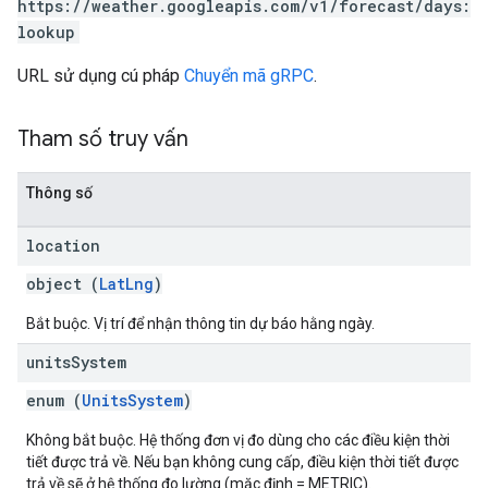
https://weather.googleapis.com/v1/forecast/days:
lookup
URL sử dụng cú pháp
Chuyển mã gRPC
.
Tham số truy vấn
Thông số
location
object (
LatLng
)
Bắt buộc. Vị trí để nhận thông tin dự báo hằng ngày.
units
System
enum (
UnitsSystem
)
Không bắt buộc. Hệ thống đơn vị đo dùng cho các điều kiện thời
tiết được trả về. Nếu bạn không cung cấp, điều kiện thời tiết được
trả về sẽ ở hệ thống đo lường (mặc định = METRIC).