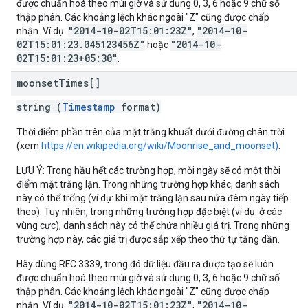
được chuẩn hoá theo múi giờ và sử dụng 0, 3, 6 hoặc 9 chữ số
thập phân. Các khoảng lệch khác ngoài "Z" cũng được chấp
"2014-10-02T15:01:23Z"
"2014-10-
nhận. Ví dụ:
,
02T15:01:23.045123456Z"
"2014-10-
hoặc
02T15:01:23+05:30"
.
moonset
Times[]
string (
Timestamp
format)
Thời điểm phần trên của mặt trăng khuất dưới đường chân trời
(xem
https://en.wikipedia.org/wiki/Moonrise_and_moonset)
.
LƯU Ý: Trong hầu hết các trường hợp, mỗi ngày sẽ có một thời
điểm mặt trăng lặn. Trong những trường hợp khác, danh sách
này có thể trống (ví dụ: khi mặt trăng lặn sau nửa đêm ngày tiếp
theo). Tuy nhiên, trong những trường hợp đặc biệt (ví dụ: ở các
vùng cực), danh sách này có thể chứa nhiều giá trị. Trong những
trường hợp này, các giá trị được sắp xếp theo thứ tự tăng dần.
Hãy dùng RFC 3339, trong đó dữ liệu đầu ra được tạo sẽ luôn
được chuẩn hoá theo múi giờ và sử dụng 0, 3, 6 hoặc 9 chữ số
thập phân. Các khoảng lệch khác ngoài "Z" cũng được chấp
"2014-10-02T15:01:23Z"
"2014-10-
nhận. Ví dụ:
,