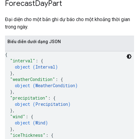
Forecast
Day
Part
Đại diện cho một bản ghi dự báo cho một khoảng thời gian
trong ngày.
Biểu diễn dưới dạng JSON
{
"interval"
: 
{
object (
Interval
)
}
,
"weatherCondition"
: 
{
object (
WeatherCondition
)
}
,
"precipitation"
: 
{
object (
Precipitation
)
}
,
"wind"
: 
{
object (
Wind
)
}
,
"iceThickness"
: 
{