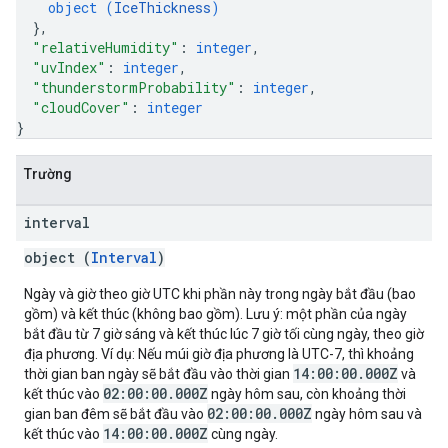
object (
IceThickness
)
}
,
"relativeHumidity"
: 
integer
,
"uvIndex"
: 
integer
,
"thunderstormProbability"
: 
integer
,
"cloudCover"
: 
integer
}
Trường
interval
object (
Interval
)
Ngày và giờ theo giờ UTC khi phần này trong ngày bắt đầu (bao
gồm) và kết thúc (không bao gồm). Lưu ý: một phần của ngày
bắt đầu từ 7 giờ sáng và kết thúc lúc 7 giờ tối cùng ngày, theo giờ
địa phương. Ví dụ: Nếu múi giờ địa phương là UTC-7, thì khoảng
14:00:00.000Z
thời gian ban ngày sẽ bắt đầu vào thời gian
và
02:00:00.000Z
kết thúc vào
ngày hôm sau, còn khoảng thời
02:00:00.000Z
gian ban đêm sẽ bắt đầu vào
ngày hôm sau và
14:00:00.000Z
kết thúc vào
cùng ngày.