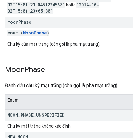
02T15:01:23.045123456Z"
"2014-10-
hoặc
02T15:01:23+05:30"
.
moon
Phase
enum (
MoonPhase
)
Chu kỳ của mặt trăng (còn gọi là pha mặt trăng).
Moon
Phase
Đánh dấu chu kỳ mặt trăng (còn gọi là pha mặt trăng).
Enum
MOON
_
PHASE
_
UNSPECIFIED
Chu kỳ mặt trăng không xác định.
NEW
_
MOON