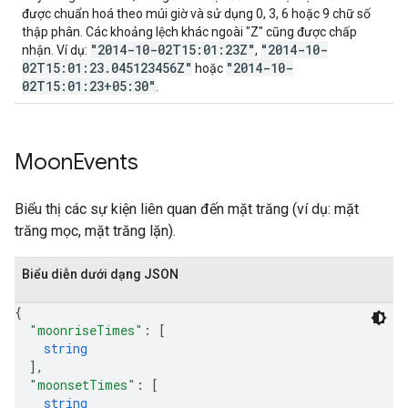
được chuẩn hoá theo múi giờ và sử dụng 0, 3, 6 hoặc 9 chữ số
thập phân. Các khoảng lệch khác ngoài "Z" cũng được chấp
"2014-10-02T15:01:23Z"
"2014-10-
nhận. Ví dụ:
,
02T15:01:23.045123456Z"
"2014-10-
hoặc
02T15:01:23+05:30"
.
Moon
Events
Biểu thị các sự kiện liên quan đến mặt trăng (ví dụ: mặt
trăng mọc, mặt trăng lặn).
Biểu diễn dưới dạng JSON
{
"moonriseTimes"
: 
[
string
]
,
"moonsetTimes"
: 
[
string