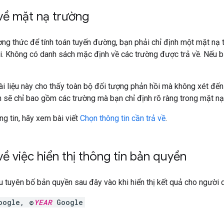
 về mặt nạ trường
ng thức để tính toán tuyến đường, bạn phải chỉ định một mặt nạ
i. Không có danh sách mặc định về các trường được trả về. Nếu 
tài liệu này cho thấy toàn bộ đối tượng phản hồi mà không xét đến
 sẽ chỉ bao gồm các trường mà bạn chỉ định rõ ràng trong mặt nạ
ng tin, hãy xem bài viết
Chọn thông tin cần trả về
.
về việc hiển thị thông tin bản quyền
 tuyên bố bản quyền sau đây vào khi hiển thị kết quả cho người 
oogle, ©
YEAR
Google