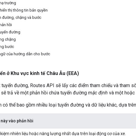
 nạ trường
 hiển thị thông tin bản quyền
yến đường, chặng và bước
hản hồi
tuyến đường
ảng chặng
ảng bước
 ngữ của hướng dẫn cho bước
iển ở Khu vực kinh tế Châu Âu (EEA)
t tuyến đường, Routes API sẽ lấy các điểm tham chiếu và tham s
I sẽ trả về một phản hồi chứa tuyến đường
mặc định
và một hoặc 
 có thể bao gồm nhiều loại tuyến đường và dữ liệu khác, dựa trê
 này vào phản hồi
kiệm nhiên liệu hoặc năng lượng nhất dựa trên loại động cơ của xe.