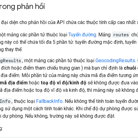
rong phản hồi
đại diện cho phản hồi của API chứa các thuộc tính cấp cao nhất 
một mảng các phần tử thuộc loại
Tuyến đường
. Mảng
routes
chứ
ng này có thể chứa tối đa 5 phần tử: tuyến đường mặc định, tuyến 
g thay thế.
gResults
, một mảng các phần tử thuộc loại
GeocodingResults
.
 đích hoặc điểm tham chiếu trung gian ) mà bạn chỉ định là
chuỗi 
 địa điểm. Mỗi phần tử của mảng này chứa mã địa điểm tương ứng v
mã địa điểm
hoặc
toạ độ vĩ độ/kinh độ
sẽ không được đưa vào. 
 địa điểm hoặc toạ độ vĩ độ và kinh độ, thì mảng này sẽ không 
Info
, thuộc loại
FallbackInfo
. Nếu không thể tính toán tuyến đườ
g sử dụng một cách tính toán khác. Khi chế độ dự phòng được sử 
i dự phòng. Nếu không, trường này sẽ không được đặt.
g: