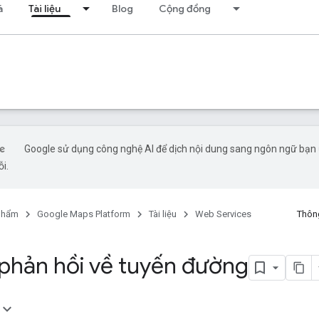
á
Tài liệu
Blog
Cộng đồng
Google sử dụng công nghệ AI để dịch nội dung sang ngôn ngữ bạn ư
ỗi.
phẩm
Google Maps Platform
Tài liệu
Web Services
Thông
 phản hồi về tuyến đường