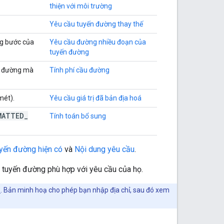
thiện với môi trường
Yêu cầu tuyến đường thay thế
ng bước của
Yêu cầu đường nhiều đoạn của
tuyến đường
ầu đường mà
Tính phí cầu đường
mét).
Yêu cầu giá trị đã bản địa hoá
MATTED
_
Tính toán bổ sung
uyến đường hiện có
và
Nội dung yêu cầu
.
n tuyến đường phù hợp với yêu cầu của họ.
ạ
. Bản minh hoạ cho phép bạn nhập địa chỉ, sau đó xem