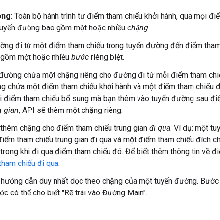
ờng
: Toàn bộ hành trình từ điểm tham chiếu khởi hành, qua mọi đi
 tuyến đường bao gồm một hoặc nhiều
chặng
.
ường đi từ một điểm tham chiếu trong tuyến đường đến điểm tham 
 gồm một hoặc nhiều
bước
riêng biệt.
đường chứa một chặng riêng cho đường đi từ mỗi điểm tham chiếu
g chứa một điểm tham chiếu khởi hành và một điểm tham chiếu đ
i điểm tham chiếu bổ sung mà bạn thêm vào tuyến đường sau điể
g gian
, API sẽ thêm một chặng riêng.
thêm chặng cho điểm tham chiếu trung gian
đi qua
. Ví dụ: một t
điểm tham chiếu trung gian đi qua và một điểm tham chiếu đích c
 trong khi đi qua điểm tham chiếu đó. Để biết thêm thông tin về 
tham chiếu đi qua
.
 hướng dẫn duy nhất dọc theo chặng của một tuyến đường. Bước l
ớc có thể cho biết "Rẽ trái vào Đường Main".