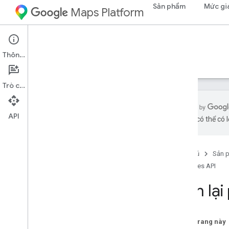
Sản phẩm
Mức gi
Maps Platform
Web Services
Routes API
Thông tin
Hướng dẫn
Tài liệu tham khảo
Tài nguyên
Trò chuyện
API
bằng AI có thể có l
Routes API
Thử bản minh hoạ về Tuyến tính toán
Trang chủ
Sản 
Routes API
Thiết lập
Thiết lập Routes API
Xem lại
Tuyến tính
Tổng quan về tính toán tuyến đường
Trên trang này