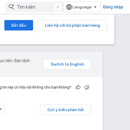
/
Đăng nhập
Bắt đầu
Liên hệ với bộ phận bán hàng
u tiên. Bản dịch
 tin này có hữu ích không cho bạn không?
Gửi ý kiến phản hồi