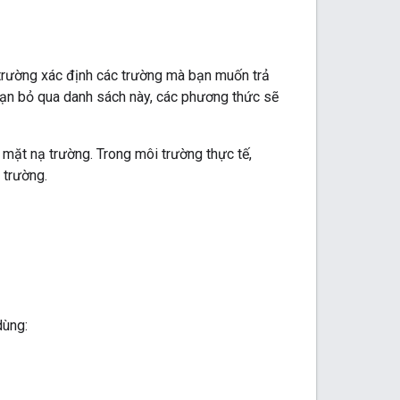
 trường xác định các trường mà bạn muốn trả
bạn bỏ qua danh sách này, các phương thức sẽ
 mặt nạ trường. Trong môi trường thực tế,
 trường.
dùng: