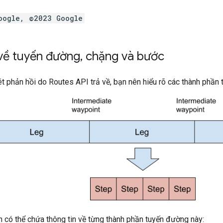
oogle, ©2023 Google
 về tuyến đường
,
chặng và bước
t phản hồi do Routes API trả về, bạn nên hiểu rõ các thành phần
 có thể chứa thông tin về từng thành phần tuyến đường này: