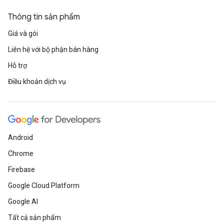
Thông tin sản phẩm
Giá và gói
Liên hệ với bộ phận bán hàng
Hỗ trợ
Điều khoản dịch vụ
Android
Chrome
Firebase
Google Cloud Platform
Google AI
Tất cả sản phẩm