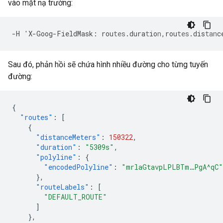
vào mặt nạ trường:
-
H
'X
-
Goog
-
FieldMask
:
rou
tes
.dura
t
io
n
,
rou
tes
.dis
tan
c
Sau đó, phản hồi sẽ chứa hình nhiều đường cho từng tuyến
đường:
{
"routes"
:
[
{
"distanceMeters"
:
150322
,
"duration"
:
"5309s"
,
"polyline"
:
{
"encodedPolyline"
:
"mrlaGtavpLPLBTm…PgA^qC"
},
"routeLabels"
:
[
"DEFAULT_ROUTE"
]
},