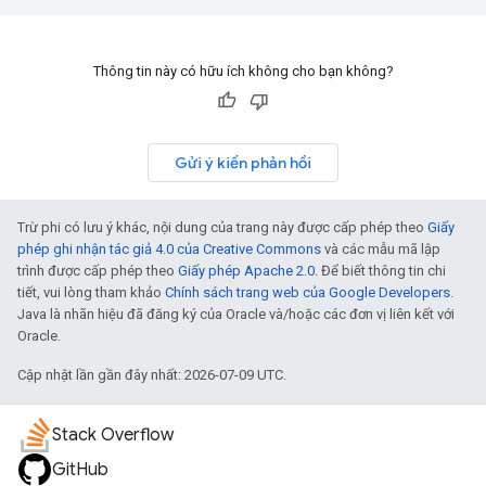
Thông tin này có hữu ích không cho bạn không?
Gửi ý kiến phản hồi
Trừ phi có lưu ý khác, nội dung của trang này được cấp phép theo
Giấy
phép ghi nhận tác giả 4.0 của Creative Commons
và các mẫu mã lập
trình được cấp phép theo
Giấy phép Apache 2.0
. Để biết thông tin chi
tiết, vui lòng tham khảo
Chính sách trang web của Google Developers
.
Java là nhãn hiệu đã đăng ký của Oracle và/hoặc các đơn vị liên kết với
Oracle.
Cập nhật lần gần đây nhất: 2026-07-09 UTC.
Stack Overflow
GitHub