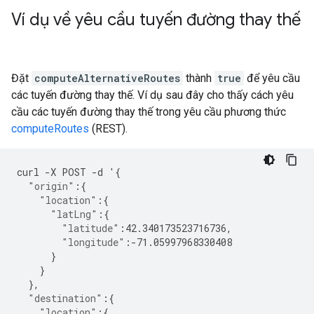
Ví dụ về yêu cầu tuyến đường thay thế
Đặt
computeAlternativeRoutes
thành
true
để yêu cầu
các tuyến đường thay thế. Ví dụ sau đây cho thấy cách yêu
cầu các tuyến đường thay thế trong yêu cầu phương thức
computeRoutes
(REST).
curl
-
X
POST
-
d
'
{
"origin"
:{
"location"
:{
"latLng"
:{
"latitude"
:
42.340173523716736
,
"longitude"
:
-71.05997968330408
}
}
},
"destination"
:{
"location"
:{