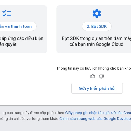
checklist
settings
oản và thanh toán
2. Bật SDK
áp ứng các điều kiện
Bật SDK trong dự án trên đám mâ
iên quyết.
của bạn trên Google Cloud.
Thông tin này có hữu ích không cho bạn kh
Gửi ý kiến phản hồi
 dung của trang này được cấp phép theo
Giấy phép ghi nhận tác giả 4.0 của Cr
thông tin chi tiết, vui lòng tham khảo
Chính sách trang web của Google Develop