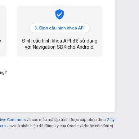
verified_user
3. Định cấu hình khoá API
y
Định cấu hình khoá API để sử dụng
với Navigation SDK cho Android.
ông?
eative Commons
và các mẫu mã lập trình được cấp phép theo
Giấy
ers
. Java là nhãn hiệu đã đăng ký của Oracle và/hoặc các đơn vị