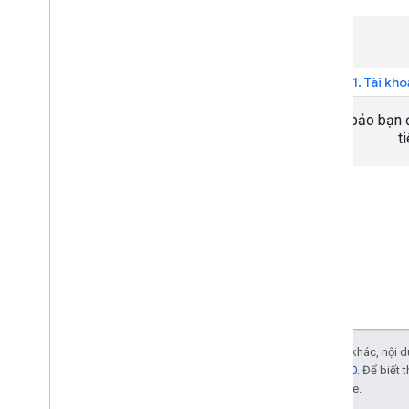
Hướng dẫn
Tìm đường đi bằng một điểm đến
1. Tài kh
Nghe sự kiện điều hướng
Đảm bảo bạn đ
Trải nghiệm đi theo chỉ dẫn của
t
Google
Giới thiệu
Sửa đổi giao diện người dùng điều
hướng
Điều chỉnh máy ảnh
Định cấu hình cảnh báo đồng hồ tốc độ
Chế độ ban ngày và ban đêm
Tuỳ chỉnh kiểu bản đồ
Định cấu hình các sự cố gián đoạn theo
thời gian thực
Trừ phi có lưu ý khác, nội
Trải nghiệm điều hướng tùy chỉnh
phép Apache 2.0
. Để biết 
liên kết với Oracle.
Giới thiệu