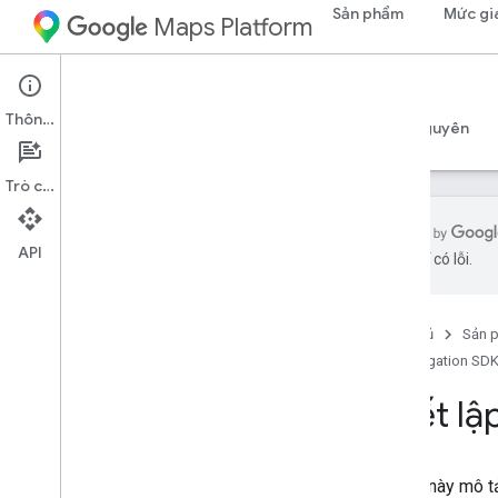
Sản phẩm
Mức gi
Maps Platform
Android
Navigation SDK for Android
Thông tin
Hướng dẫn
Tài liệu tham khảo
Mẫu
Tài nguyên
Trò chuyện
API
AI có thể có lỗi.
Navigation SDK cho Android
Tổng quan
Trang chủ
Sản 
Xem bản minh hoạ
Navigation SDK
Thiết lập
Thiết l
Tổng quan và các yêu cầu về việc thiết
lập
Thiết lập Navigation SDK cho Android
Tài liệu này mô 
Thiết lập dự án Android Studio