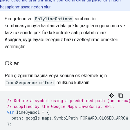
piksel değerine ayarlanması, mesafelerin ekranda piksel cinsinden
hesaplanmasına neden olur.
Simgelerin ve
PolylineOptions
sınıfının bir
kombinasyonuyla haritanızdaki çoklu çizgilerin görünümü ve
tarzı üzerinde çok fazla kontrole sahip olabilirsiniz.
Aşağıda, uygulayabileceğiniz bazı özelleştirme örnekleri
verilmiştir.
Oklar
Poli çizginizin başına veya sonuna ok eklemek için
IconSequence.offset
mülkünü kullanın.
// Define a symbol using a predefined path (an arrow
// supplied by the Google Maps JavaScript API.
var
lineSymbol
=
{
path
:
google
.
maps
.
SymbolPath
.
FORWARD_CLOSED_ARROW
};