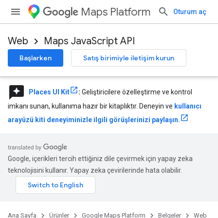
Maps Platform
Oturum aç
Web
Maps JavaScript API
Başlarken
Satış birimiyle iletişim kurun
reviews
Places UI Kit
:
Geliştiricilere özelleştirme ve kontrol
imkanı sunan, kullanıma hazır bir kitaplıktır. Deneyin ve
kullanıcı
arayüzü kiti deneyiminizle ilgili görüşlerinizi paylaşın.
Google, içerikleri tercih ettiğiniz dile çevirmek için yapay zeka
teknolojisini kullanır. Yapay zeka çevirilerinde hata olabilir.
Ana Sayfa
Ürünler
Google Maps Platform
Belgeler
Web