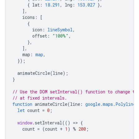
{
lat
:
18.291
,
lng
:
153.027
},
],
icons
:
[
{
icon
:
lineSymbol
,
offset
:
"100%"
,
},
],
map
:
map
,
});
animateCircle
(
line
);
}
// Use the DOM setInterval() function to change th
// at fixed intervals.
function
animateCircle
(
line
:
google.maps.Polyline
)
let
count
=
0
;
window
.
setInterval
(()
=
>
{
count
=
(
count
+
1
)
%
200
;