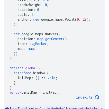
strokeWeight
:
0
,
rotation
:
0
,
scale
:
2
,
anchor
:
new
google
.
maps
.
Point
(
0
,
20
),
};
new
google
.
maps
.
Marker
({
position
:
map.getCenter
(),
icon
:
svgMarker
,
map
:
map
,
});
}
declare
global
{
interface
Window
{
initMap
:
()
=
>
void
;
}
}
window
.
initMap
=
initMap
;
index
.
ts
Not:
TypeScript ve Google Haritalar'ı kullanmayla ilgili
kılavuzu