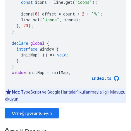
const
icons
=
line
.
get
(
"icons"
);
icons
[
0
].
offset
=
count
/
2
+
"%"
;
line
.
set
(
"icons"
,
icons
);
},
20
);
}
declare
global
{
interface
Window
{
initMap
:
()
=
>
void
;
}
}
window
.
initMap
=
initMap
;
index
.
ts
Not:
TypeScript ve Google Haritalar'ı kullanmayla ilgili
kılavuzu
okuyun.
Örneği görüntüleyin