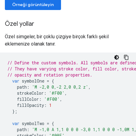
Örneği görüntüleyin
Özel yollar
Özel simgeler, bir çoklu çizgiye birçok farklı şekil
eklemenize olanak tanır.
// Define the custom symbols. All symbols are define
// They have varying stroke color, fill color, strok
// opacity and rotation properties.
var
symbolOne
=
{
path
:
'M -2,0 0,-2 2,0 0,2 z'
,
strokeColor
:
'#F00'
,
fillColor
:
'#F00'
,
fillOpacity
:
1
};
var
symbolTwo
=
{
path
:
'M -1,0 A 1,1 0 0 0 -3,0 1,1 0 0 0 -1,0M 1
strokeColor
:
'#00F'
,