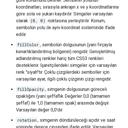
göre konumunu belirler. Sembelin yolunun
koordinatları, sırasıyla ankrajın x ve y koordinatlarına
göre sola ve yukarı kaydırılır. Simgeler varsayılan
olarak
(0, 0)
noktasına yerleştirilir. Konum,
sembolün yolu ile aynı koordinat sisteminde ifade
edilir.
fillColor
, sembolün dolgusunun (yani fırçayla
kenarlıklandırılmış bölgenin) rengidir. Genişletilmiş
adlandırılmış renkler hariç tüm CSS3 renkleri
desteklenir. İşaretçilerdeki simgeler için varsayılan
renk "siyah"tır. Çoklu çizgilerdeki semboller için
varsayılan ayar, ilgili çoklu çizginin çizgi rengidir.
fillOpacity
, simgenin dolgusunun göreceli
opaklığını (yani şeffaflık Değerler 0,0 (tamamen
şeffaf) ile 1,0 (tamamen opak) arasında değişir.
Varsayılan değer 0,0'dır.
rotation
, simgenin döndürüleceği açıdır ve saat
yönünde derece cinsinden ifade edilir. Varsayılan