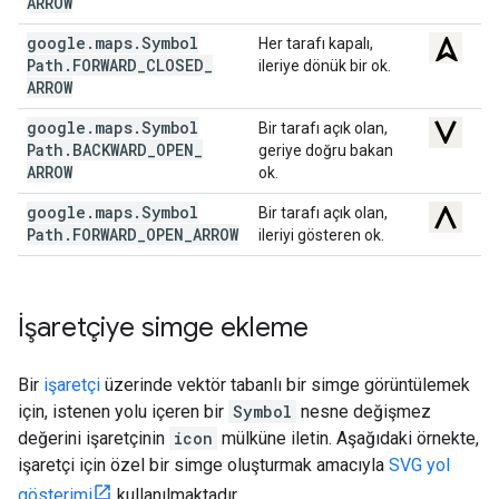
ARROW
google
.
maps
.
Symbol
Her tarafı kapalı,
Path
.
FORWARD
_
CLOSED
_
ileriye dönük bir ok.
ARROW
google
.
maps
.
Symbol
Bir tarafı açık olan,
Path
.
BACKWARD
_
OPEN
_
geriye doğru bakan
ARROW
ok.
google
.
maps
.
Symbol
Bir tarafı açık olan,
Path
.
FORWARD
_
OPEN
_
ARROW
ileriyi gösteren ok.
İşaretçiye simge ekleme
Bir
işaretçi
üzerinde vektör tabanlı bir simge görüntülemek
için, istenen yolu içeren bir
Symbol
nesne değişmez
değerini işaretçinin
icon
mülküne iletin. Aşağıdaki örnekte,
işaretçi için özel bir simge oluşturmak amacıyla
SVG yol
gösterimi
kullanılmaktadır.