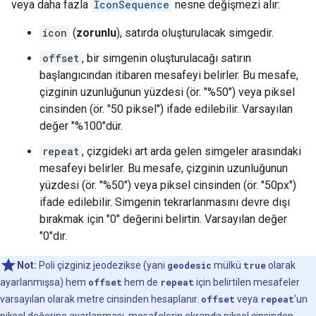
veya daha fazla
IconSequence
nesne değişmezi alır:
icon
(
zorunlu
), satırda oluşturulacak simgedir.
offset
, bir simgenin oluşturulacağı satırın
başlangıcından itibaren mesafeyi belirler. Bu mesafe,
çizginin uzunluğunun yüzdesi (ör. "%50") veya piksel
cinsinden (ör. "50 piksel") ifade edilebilir. Varsayılan
değer "%100"dür.
repeat
, çizgideki art arda gelen simgeler arasındaki
mesafeyi belirler. Bu mesafe, çizginin uzunluğunun
yüzdesi (ör. "%50") veya piksel cinsinden (ör. "50px")
ifade edilebilir. Simgenin tekrarlanmasını devre dışı
bırakmak için "0" değerini belirtin. Varsayılan değer
"0"dır.
Not:
Poli çizginiz jeodezikse (yani
geodesic
mülkü
true
olarak
ayarlanmışsa) hem
offset
hem de
repeat
için belirtilen mesafeler
varsayılan olarak metre cinsinden hesaplanır.
offset
veya
repeat
'un