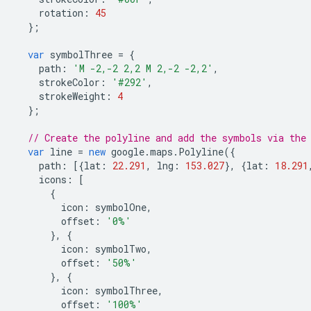
rotation
:
45
};
var
symbolThree
=
{
path
:
'M -2,-2 2,2 M 2,-2 -2,2'
,
strokeColor
:
'#292'
,
strokeWeight
:
4
};
// Create the polyline and add the symbols via the
var
line
=
new
google
.
maps
.
Polyline
({
path
:
[{
lat
:
22.291
,
lng
:
153.027
},
{
lat
:
18.291
icons
:
[
{
icon
:
symbolOne
,
offset
:
'0%'
},
{
icon
:
symbolTwo
,
offset
:
'50%'
},
{
icon
:
symbolThree
,
offset
:
'100%'