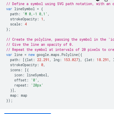
// Define a symbol using SVG path notation, with an 
var
lineSymbol
=
{
path
:
'M 0,-1 0,1'
,
strokeOpacity
:
1
,
scale
:
4
};
// Create the polyline, passing the symbol in the 'i
// Give the line an opacity of 0.
// Repeat the symbol at intervals of 20 pixels to cr
var
line
=
new
google
.
maps
.
Polyline
({
path
:
[{
lat
:
22.291
,
lng
:
153.027
},
{
lat
:
18.291
,
strokeOpacity
:
0
,
icons
:
[{
icon
:
lineSymbol
,
offset
:
'0'
,
repeat
:
'20px'
}],
map
:
map
});