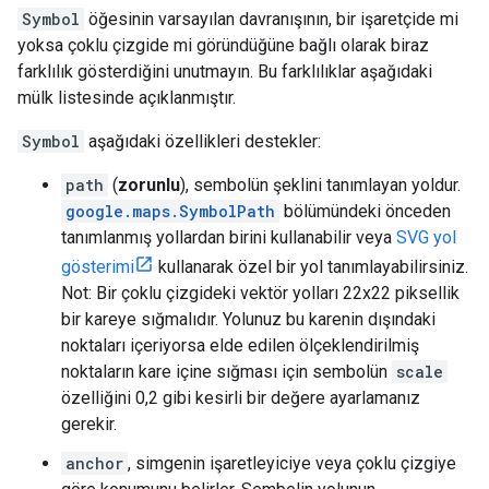
Symbol
öğesinin varsayılan davranışının, bir işaretçide mi
yoksa çoklu çizgide mi göründüğüne bağlı olarak biraz
farklılık gösterdiğini unutmayın. Bu farklılıklar aşağıdaki
mülk listesinde açıklanmıştır.
Symbol
aşağıdaki özellikleri destekler:
path
(
zorunlu
), sembolün şeklini tanımlayan yoldur.
google.maps.SymbolPath
bölümündeki önceden
tanımlanmış yollardan birini kullanabilir veya
SVG yol
gösterimi
kullanarak özel bir yol tanımlayabilirsiniz.
Not: Bir çoklu çizgideki vektör yolları 22x22 piksellik
bir kareye sığmalıdır. Yolunuz bu karenin dışındaki
noktaları içeriyorsa elde edilen ölçeklendirilmiş
noktaların kare içine sığması için sembolün
scale
özelliğini 0,2 gibi kesirli bir değere ayarlamanız
gerekir.
anchor
, simgenin işaretleyiciye veya çoklu çizgiye