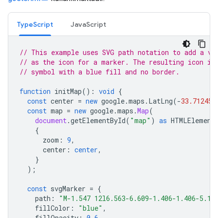
TypeScript
JavaScript
// This example uses SVG path notation to add a ve
// as the icon for a marker. The resulting icon is
// symbol with a blue fill and no border.
function
initMap
()
:
void
{
const
center
=
new
google
.
maps
.
LatLng
(
-
33.712451
const
map
=
new
google
.
maps
.
Map
(
document
.
getElementById
(
"map"
)
as
HTMLElement
{
zoom
:
9
,
center
:
center
,
}
);
const
svgMarker
=
{
path
:
"M-1.547 12l6.563-6.609-1.406-1.406-5.15
fillColor
:
"blue"
,
fillOpacity
:
0.6
,