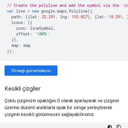
// Create the polyline and add the symbol via the 'i
var
line
=
new
google
.
maps
.
Polyline
({
path
:
[{
lat
:
22.291
,
lng
:
153.027
},
{
lat
:
18.291
,
icons
:
[{
icon
:
lineSymbol
,
offset
:
'100%'
}],
map
:
map
});
Örneği görüntüleyin
Kesikli çizgiler
Çoklu çizginizin opaklığını 0 olarak ayarlayarak ve çizginin
üzerine düzenli aralıklarla opak bir simge yerleştirerek
çizginin kesikli görünmesini sağlayabilirsiniz.