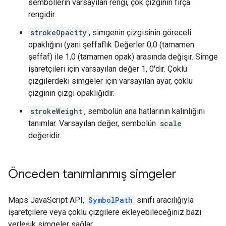
sembollerin varsayılan rengi, çok çizginin fırça
rengidir.
strokeOpacity
, simgenin çizgisinin göreceli
opaklığını (yani şeffaflık Değerler 0,0 (tamamen
şeffaf) ile 1,0 (tamamen opak) arasında değişir. Simge
işaretçileri için varsayılan değer 1, 0'dır. Çoklu
çizgilerdeki simgeler için varsayılan ayar, çoklu
çizginin çizgi opaklığıdır.
strokeWeight
, sembolün ana hatlarının kalınlığını
tanımlar. Varsayılan değer, sembolün
scale
değeridir.
Önceden tanımlanmış simgeler
Maps JavaScript API,
SymbolPath
sınıfı aracılığıyla
işaretçilere veya çoklu çizgilere ekleyebileceğiniz bazı
yerleşik simgeler sağlar.