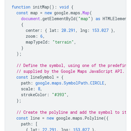
function
initMap
()
:
void
{
const
map
=
new
google
.
maps
.
Map
(
document
.
getElementById
(
"map"
)
as
HTMLElement
{
center
:
{
lat
:
20.291
,
lng
:
153.027
},
zoom
:
6
,
mapTypeId
:
"terrain"
,
}
);
// Define the symbol, using one of the predefine
// supplied by the Google Maps JavaScript API.
const
lineSymbol
=
{
path
:
google.maps.SymbolPath.CIRCLE
,
scale
:
8
,
strokeColor
:
"#393"
,
};
// Create the polyline and add the symbol to it 
const
line
=
new
google
.
maps
.
Polyline
({
path
:
[
{
lat
:
22.291
,
lng
:
153.027
},