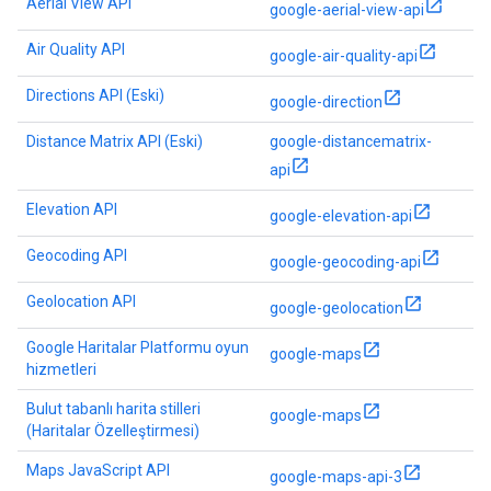
Aerial View API
google-aerial-view-api
Air Quality API
google-air-quality-api
Directions API (Eski)
google-direction
Distance Matrix API (Eski)
google-distancematrix-
api
Elevation API
google-elevation-api
Geocoding API
google-geocoding-api
Geolocation API
google-geolocation
Google Haritalar Platformu oyun
google-maps
hizmetleri
Bulut tabanlı harita stilleri
google-maps
(Haritalar Özelleştirmesi)
Maps JavaScript API
google-maps-api-3