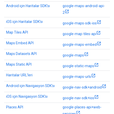
Android için Haritalar SDK'sı
google-maps-android-api-
2
iOS için Haritalar SDK'sı
google-maps-sdk-ios
Map Tiles API
google-map-tiles-api
Maps Embed API
google-maps-embed
Maps Datasets API
google-maps
Maps Static API
google-static-maps
Haritalar URL'leri
google-maps-urls
Android için Navigasyon SDK'sı
google-nav-sdk+android
iOS için Navigasyon SDK'sı
google-nav-sdk+ios
Places API
google-places-api+web-
services