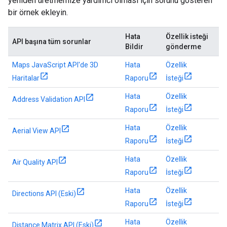
yeniden üretmemize yardımcı olması için sorunu gösteren
bir örnek ekleyin.
Hata
Özellik isteği
API başına tüm sorunlar
Bildir
gönderme
Maps JavaScript API'de 3D
Hata
Özellik
Haritalar
Raporu
İsteği
Hata
Özellik
Address Validation API
Raporu
İsteği
Hata
Özellik
Aerial View API
Raporu
İsteği
Hata
Özellik
Air Quality API
Raporu
İsteği
Hata
Özellik
Directions API (Eski)
Raporu
İsteği
Hata
Özellik
Distance Matrix API (Eski)