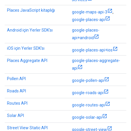
Places JavaScript kitaplığı
google-maps-api-3
,
google-places-api
Android için Yerler SDK'sı
google-places-
api+android
iOS için Yerler SDK'sı
google-places-api+ios
Places Aggregate API
google-places-aggregate-
api
Pollen API
google-pollen-api
Roads API
google-roads-api
Routes API
google-routes-api
Solar API
google-solar-api
Street View Static API
google-street-view