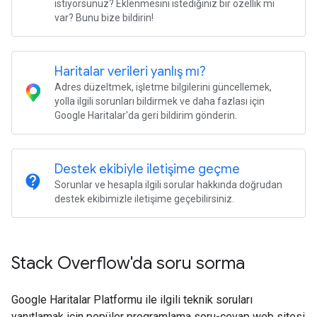
istiyorsunuz? Eklenmesini istediğiniz bir özellik mi
var? Bunu bize bildirin!
Haritalar verileri yanlış mı?
Adres düzeltmek, işletme bilgilerini güncellemek,
yolla ilgili sorunları bildirmek ve daha fazlası için
Google Haritalar'da geri bildirim gönderin.
Destek ekibiyle iletişime geçme
contact_support
Sorunlar ve hesapla ilgili sorular hakkında doğrudan
destek ekibimizle iletişime geçebilirsiniz.
Stack Overflow'da soru sorma
Google Haritalar Platformu ile ilgili teknik soruları
yanıtlamak için popüler programlama soru-cevap web sitesi