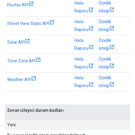
Hata
Özellik
Routes API
Raporu
İsteği
Hata
Özellik
Street View Static API
Raporu
İsteği
Hata
Özellik
Solar API
Raporu
İsteği
Hata
Özellik
Time Zone API
Raporu
İsteği
Hata
Özellik
Weather API
Raporu
İsteği
Sorun izleyici durum kodları
Yeni