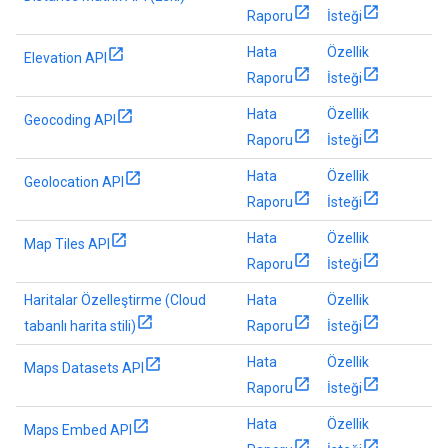
Raporu
İsteği
Hata
Özellik
Elevation API
Raporu
İsteği
Hata
Özellik
Geocoding API
Raporu
İsteği
Hata
Özellik
Geolocation API
Raporu
İsteği
Hata
Özellik
Map Tiles API
Raporu
İsteği
Haritalar Özelleştirme (Cloud
Hata
Özellik
tabanlı harita stili)
Raporu
İsteği
Hata
Özellik
Maps Datasets API
Raporu
İsteği
Hata
Özellik
Maps Embed API