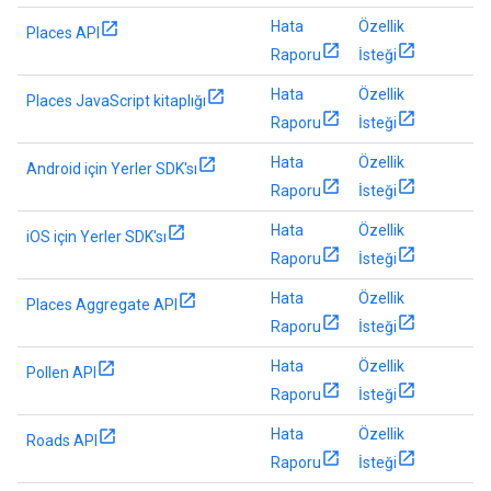
Hata
Özellik
Places API
Raporu
İsteği
Hata
Özellik
Places JavaScript kitaplığı
Raporu
İsteği
Hata
Özellik
Android için Yerler SDK'sı
Raporu
İsteği
Hata
Özellik
iOS için Yerler SDK'sı
Raporu
İsteği
Hata
Özellik
Places Aggregate API
Raporu
İsteği
Hata
Özellik
Pollen API
Raporu
İsteği
Hata
Özellik
Roads API
Raporu
İsteği