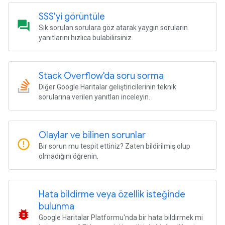
SSS'yi görüntüle
question_answer
Sık sorulan sorulara göz atarak yaygın soruların
yanıtlarını hızlıca bulabilirsiniz.
Stack Overflow'da soru sorma
Diğer Google Haritalar geliştiricilerinin teknik
sorularına verilen yanıtları inceleyin.
Olaylar ve bilinen sorunlar
error_outline
Bir sorun mu tespit ettiniz? Zaten bildirilmiş olup
olmadığını öğrenin.
Hata bildirme veya özellik isteğinde
bulunma
bug_report
Google Haritalar Platformu'nda bir hata bildirmek mi