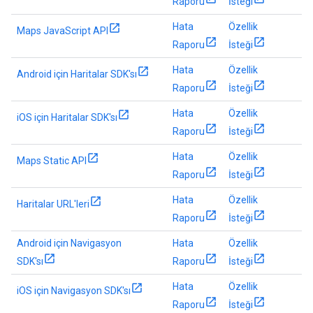
Raporu
İsteği
Hata
Özellik
Maps JavaScript API
Raporu
İsteği
Hata
Özellik
Android için Haritalar SDK'sı
Raporu
İsteği
Hata
Özellik
iOS için Haritalar SDK'sı
Raporu
İsteği
Hata
Özellik
Maps Static API
Raporu
İsteği
Hata
Özellik
Haritalar URL'leri
Raporu
İsteği
Android için Navigasyon
Hata
Özellik
SDK'sı
Raporu
İsteği
Hata
Özellik
iOS için Navigasyon SDK'sı
Raporu
İsteği