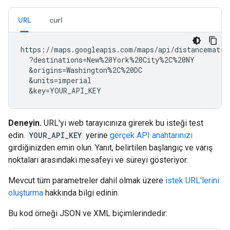
URL
curl
https://maps.googleapis.com/maps/api/distancematrix
  ?destinations=New%20York%20City%2C%20NY

  &origins=Washington%2C%20DC

  &units=imperial

  &key=YOUR_API_KEY
Deneyin.
URL'yi web tarayıcınıza girerek bu isteği test
edin.
YOUR_API_KEY
yerine
gerçek API anahtarınızı
girdiğinizden emin olun. Yanıt, belirtilen başlangıç ve varış
noktaları arasındaki mesafeyi ve süreyi gösteriyor.
Mevcut tüm parametreler dahil olmak üzere
istek URL'lerini
oluşturma
hakkında bilgi edinin.
Bu kod örneği JSON ve XML biçimlerindedir: