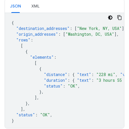
JSON
XML
{
"destination_addresses"
:
[
"New York, NY, USA"
],
"origin_addresses"
:
[
"Washington, DC, USA"
],
"rows"
:
[
{
"elements"
:
[
{
"distance"
:
{
"text"
:
"228 mi"
,
"va
"duration"
:
{
"text"
:
"3 hours 55 m
"status"
:
"OK"
,
},
],
},
],
"status"
:
"OK"
,
}