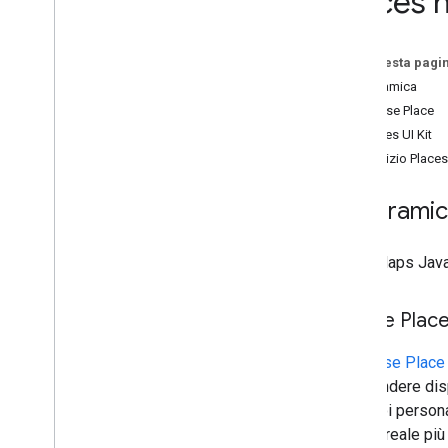
Places 
Rendere gli indicatori trascinabili
Eseguire la migrazione agli indicatori
avanzati
Su questa pagi
Indicatori (legacy)
Panoramica
Classe Place
Lavorare con i luoghi
Places UI Kit
Panoramica
Servizio Places
Luoghi (nuova versione)
Kit UI di Places
Panorami
Guide di Places
L'API Maps JavaSc
Lavorare con Routes
Panoramica
Classe Plac
Per iniziare
Prova la demo
La
classe Place
Classe di route
puoi rendere disp
Classe Route Matrix
che puoi persona
Guide alla migrazione
mondo reale più 
Risorse