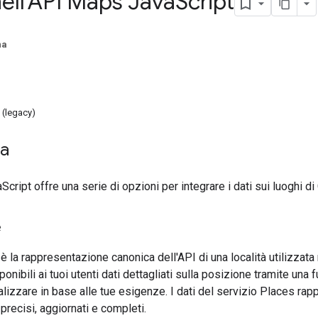
nell'API Maps Java
Script
na
 (legacy)
ca
ript offre una serie di opzioni per integrare i dati sui luoghi di
e
è la rappresentazione canonica dell'API di una località utilizzata 
onibili ai tuoi utenti dati dettagliati sulla posizione tramite una fu
lizzare in base alle tue esigenze. I dati del servizio Places rap
precisi, aggiornati e completi.