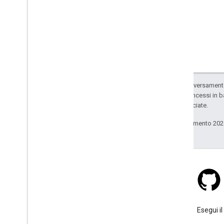
Overlay personalizzati
Aggiungere una legenda
personalizzata
Dati visualizzati
Panoramica
Stili basati sui dati per i set di dati
Salvo quando diversamente 
Stili basati sui dati per i confini
codice sono concessi in b
KML
delle sue consociate.
Geo
JSON
Ultimo aggiornamento 202
Livello dati
Mappa termica (obsoleta)
Livelli Traffico
,
Trasporto pubblico e
Percorsi ciclabili
Servizi
Elevazione
Stack Overflow
Geocoding
Poni una domanda sotto il tag
Esegui il
Immagini con zoom massimo
google-maps.