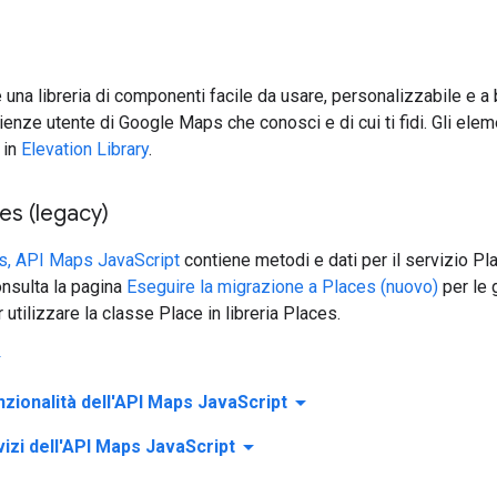
 una libreria di componenti facile da usare, personalizzabile e a
enze utente di Google Maps che conosci e di cui ti fidi. Gli eleme
 in
Elevation Library
.
ces (legacy)
es, API Maps JavaScript
contiene metodi e dati per il servizio Pla
onsulta la pagina
Eseguire la migrazione a Places (nuovo)
per le 
 utilizzare la classe Place in libreria Places.
_down
arrow_drop_down
unzionalità dell'API Maps JavaScript
arrow_drop_down
rvizi dell'API Maps JavaScript