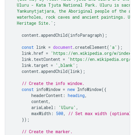
  Uluru - Kata Tjuta National Park. Uluru is sacre
  Yankunytjatjara, the Aboriginal people of the ar
  waterholes, rock caves and ancient paintings. Ulu
  Heritage Site.`
;
content
.
appendChild
(
infoParagraph
);
const
link
=
document
.
createElement
(
'a'
);
link
.
href
=
'https://en.wikipedia.org/w/index.
link
.
textContent
=
'https://en.wikipedia.org/w
link
.
target
=
'_blank'
;
content
.
appendChild
(
link
);
// Create the info window.
const
infoWindow
=
new
InfoWindow
({
headerContent
:
heading
,
content
,
ariaLabel
:
'Uluru'
,
maxWidth
:
500
,
// Set max width (optional)
});
// Create the marker.