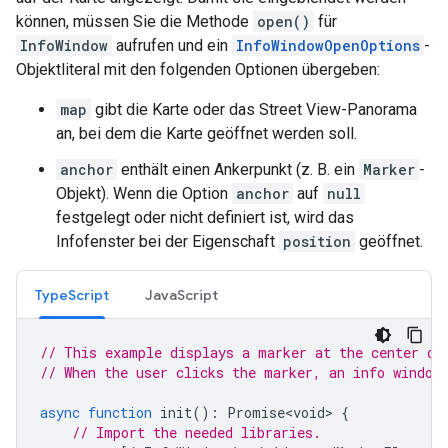
können, müssen Sie die Methode
open()
für
InfoWindow
aufrufen und ein
InfoWindowOpenOptions
-
Objektliteral mit den folgenden Optionen übergeben:
map
gibt die Karte oder das Street View-Panorama
an, bei dem die Karte geöffnet werden soll.
anchor
enthält einen Ankerpunkt (z. B. ein
Marker
-
Objekt). Wenn die Option
anchor
auf
null
festgelegt oder nicht definiert ist, wird das
Infofenster bei der Eigenschaft
position
geöffnet.
TypeScript
JavaScript
// This example displays a marker at the center of
// When the user clicks the marker, an info window
async
function
init
()
:
Promise<void>
{
// Import the needed libraries.