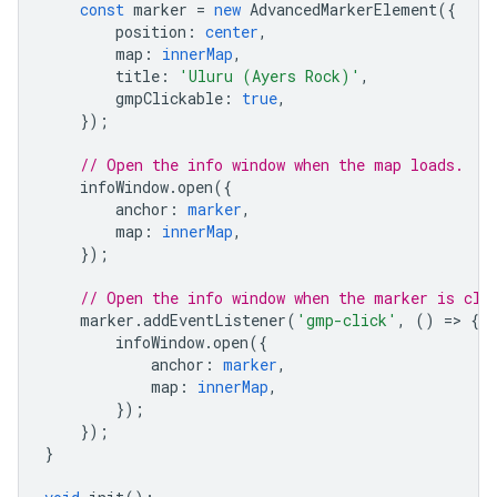
const
marker
=
new
AdvancedMarkerElement
({
position
:
center
,
map
:
innerMap
,
title
:
'Uluru (Ayers Rock)'
,
gmpClickable
:
true
,
});
// Open the info window when the map loads.
infoWindow
.
open
({
anchor
:
marker
,
map
:
innerMap
,
});
// Open the info window when the marker is cli
marker
.
addEventListener
(
'gmp-click'
,
()
=
>
{
infoWindow
.
open
({
anchor
:
marker
,
map
:
innerMap
,
});
});
}