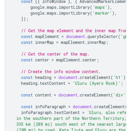
const
[{
InfoWindow
},
{
AdvancedMarkerElement
google
.
maps
.
importLibrary
(
'maps'
),
google
.
maps
.
importLibrary
(
'marker'
),
]);
// Get the map element and the inner map from 
const
mapElement
=
document
.
querySelector
(
'gmp
const
innerMap
=
mapElement
.
innerMap
;
// Get the center of the map.
const
center
=
mapElement
.
center
;
// Create the info window content.
const
heading
=
document
.
createElement
(
'h1'
);
heading
.
textContent
=
'Uluru (Ayers Rock)'
;
const
content
=
document
.
createElement
(
'div'
);
const
infoParagraph
=
document
.
createElement
(
'
infoParagraph
.
textContent
=
`Uluru, also refer
  in the southern part of the Northern Territory, 
  335 km (208 mi) south west of the nearest large 
  (280 mi) by road. Kata Tjuta and Uluru are the t