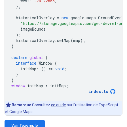
west
:
-
74.22655
,
};
historicalOverlay
=
new
google
.
maps
.
GroundOverla
"https://storage.googleapis.com/geo-devrel-pub
imageBounds
);
historicalOverlay
.
setMap
(
map
);
}
declare
global
{
interface
Window
{
initMap
:
()
=
>
void
;
}
}
window
.
initMap
=
initMap
;
index
.
ts
Remarque
:Consultez
ce guide
sur l'utilisation de TypeScript
et Google Maps.
Voir l'exemple