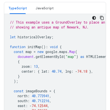
TypeScript
JavaScript
// This example uses a GroundOverlay to place an i
// showing an antique map of Newark, NJ.
let
historicalOverlay
;
function
initMap
()
:
void
{
const
map
=
new
google
.
maps
.
Map
(
document
.
getElementById
(
"map"
)
as
HTMLElement
{
zoom
:
13
,
center
:
{
lat
:
40.74
,
lng
:
-
74.18
},
}
);
const
imageBounds
=
{
north
:
40.773941
,
south
:
40.712216
,
east
:
-
74.12544
,