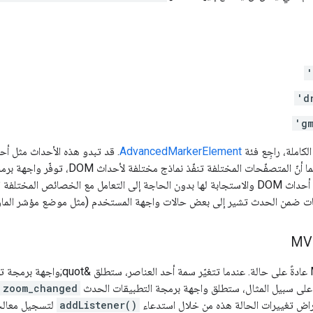
'
'd
'g
الكاملة، راجِع فئة
AdvancedMarkerElement
الآليات للاستماع إلى أحداث DOM والاستجابة لها بدون الحاجة إلى التعامل مع الخصائ
ات ضمن الحدث تشير إلى بعض حالات واجهة المستخدم (مثل موضع مؤشر الما
. على سبيل المثال، ستطلق واجهة برمجة التطبيقات الحدث
zoom_changed
راض تغييرات الحالة هذه من خلال استدعاء
addListener()
لتسجيل معالجا