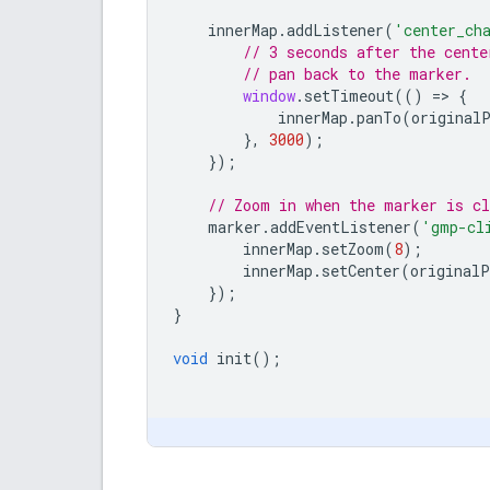
innerMap
.
addListener
(
'center_ch
// 3 seconds after the cente
// pan back to the marker.
window
.
setTimeout
(()
=
>
{
innerMap
.
panTo
(
original
},
3000
);
});
// Zoom in when the marker is cl
marker
.
addEventListener
(
'gmp-cl
innerMap
.
setZoom
(
8
);
innerMap
.
setCenter
(
originalP
});
}
void
init
();