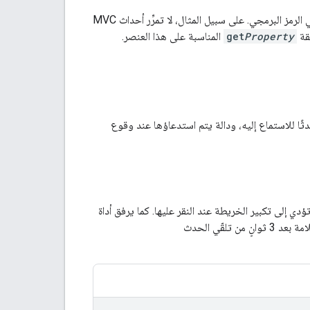
قد تبدو أحداث المستخدم وتغييرات حالة MVC متشابهة، ولكن يجب التعامل معها بشكل مختلف في الرمز البرمجي. على سبيل المثال، لا تمرِّر أحداث MVC
Property
get
المناسبة على هذا العنصر.
دثًا للاستماع إليه، ودالة يتم استدعاؤها عند وقوع
دي إلى تكبير الخريطة عند النقر عليها. كما يرفق أداة
ن تلقّي الحدث