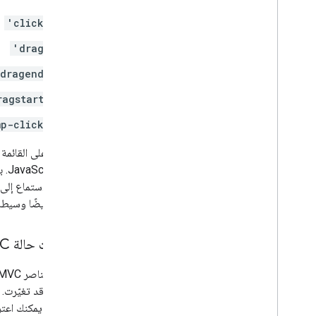
'click'
العمل باستخدام "المسارات"
نظرة عامة
'drag'
البدء
dragend'
النسخة التجريبية
فئة المسار
ragstart'
فئة مصفوفة المسارات
mp-click'
أدلة نقل البيانات
الموارد
للاطّلاع على القائمة 
التحقق من العنوان
نظرة عامة
الأحداث أيضًا وسيط
النسخة التجريبية
البدء
تغييرات حالة MVC
التحقق من صحة العنوان
فهم ردّ أساسي
التعامل مع ردّ التحقّق من الصحة
أنّ السمة قد تغيّرت
التعامل مع العناوين في الولايات المتحدة
الخريطة. يمكنك اعت
تغطية البلدان والمناطق