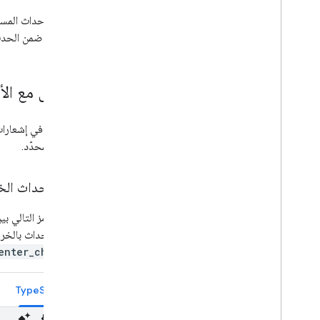
الرسم على الخريطة
وسيطات ضمن الحدث. افحص ال
نظرة عامة
نوافذ المعلومات
الأشكال والخطوط
التعامل مع ال
الرموز
ميزات Web
GL
للتسجيل في إشعارات
عروض Deck
gl المرئية للبيانات
.
الحدث المحدّد.
تراكبات الأرض
الصور المتراكبة المخصّصة
إضافة تسمية توضيحية مخصّصة
مثال: أحداث الخ
يخلط الرمز التالي بي
عرض البيانات
معالجة أحداث بالخري
نظرة عامة
enter_changed
التصميم المستنِد إلى البيانات لمجموعات البيانات
التصميم المستنِد إلى البيانات للحدود
ملف KML
TypeScript
Geo
JSON