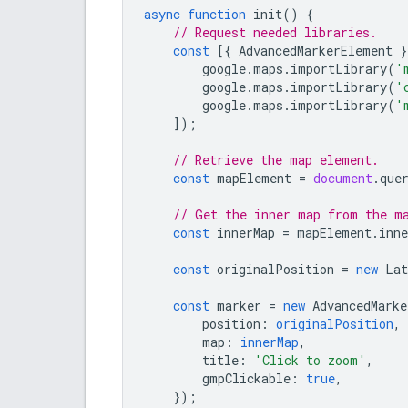
async
function
init
()
{
// Request needed libraries.
const
[{
AdvancedMarkerElement
}
google
.
maps
.
importLibrary
(
'
google
.
maps
.
importLibrary
(
'
google
.
maps
.
importLibrary
(
'
]);
// Retrieve the map element.
const
mapElement
=
document
.
que
// Get the inner map from the m
const
innerMap
=
mapElement
.
inne
const
originalPosition
=
new
Lat
const
marker
=
new
AdvancedMarke
position
:
originalPosition
,
map
:
innerMap
,
title
:
'Click to zoom'
,
gmpClickable
:
true
,
});