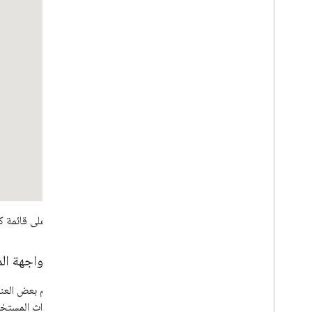
المحدِّدات
نظرة عامة
البدء
إضافة علامة إلى خريطة
تخصيص محدّد الموقع الأساسي
إنشاء علامات باستخدام الرسومات
إنشاء علامات باستخدام HTML وCSS
التحكّم في سلوك الاصطدام والارتفاع ومستوى
الرؤية
جعل العلامات قابلة للنقر والوصول إليها
جعل العلامات قابلة للسحب
نقل البيانات إلى العلامات المتقدّمة
العلامات (الإصدار القديم)
للاطّلاع على قائمة ك
العمل مع "الأماكن"
نظرة عامة
أحداث واجهة ال
الأماكن (جديد)
Places UI Kit
أدلة الأماكن
بعض أحداث المستخدم