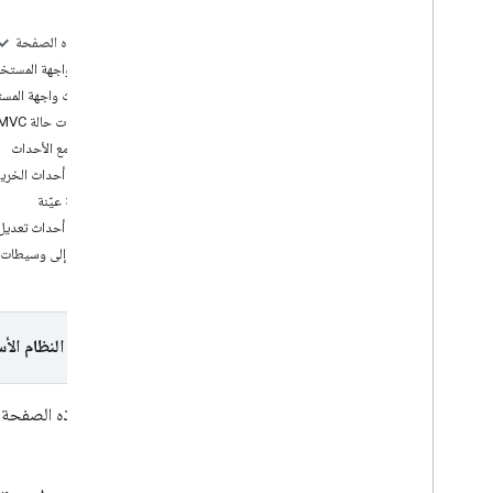
تحديد المشاكل وحلّها
على هذه الصفحة
البرامج التعليمية
أحداث واجهة المستخ
إضافة خريطة Google تتضمّن علامات
أحداث واجهة المس
باستخدام HTML
تغييرات حالة MVC
إضافة "خريطة Google" تتضمّن علامة
التعامل مع الأحداث
باستخدام Java
Script
مثال: أحداث الخريط
إضافة "خريطة Google" إلى تطبيق React
تجربة عيّنة
عرض الموقع الجغرافي الحالي
مثال: أحداث تعديل
علامات المجموعات
الوصول إلى وسيطات 
المفاهيم
تحديد الإصدار
الأقلمة
اختيار النظام الأ
أفضل الممارسات
Type
Script
توضّح هذه الصفحة أح
الوعود
خريطة أساسية