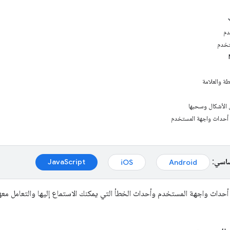
دم
تخدم
ة والعلامة
 الأشكال وسحبها
أحداث واجهة المستخدم
ساسي:
JavaScript‏
Android‏
iOS‏
داث واجهة المستخدم وأحداث الخطأ التي يمكنك الاستماع إليها والتعامل معها آ