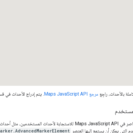
املة بالأحداث، راجِع
مرجع Maps JavaScript API
. يتم إدراج الأحداث في 
مستخدم
تم تصميم بعض العناصر في Maps JavaScript API للاستجابة لأحداث 
 التي يمكن أن يستمع إليها العنصر
marker.AdvancedMarkerElement