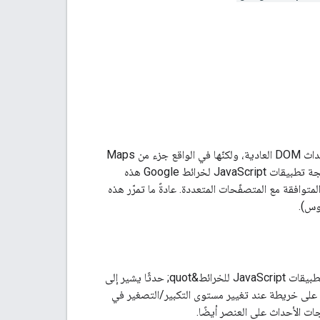
. قد تبدو هذه الأحداث مثل أحداث DOM العادية، ولكنّها في الواقع جزء من Maps
JavaScript API. بما أنّ المتصفّحات المختلفة تنفّذ نماذج مختلفة لأحداث DOM، توفّر واجهة برمجة تطبيقات JavaScript لخرائط Google هذه
ص المختلفة المتوافقة مع المتصفّحات المتعددة. عادةً ما تمرّر هذه
وس).
تحتوي عناصر MVC عادةً على حالة. عندما تتغيّر سمة أحد العناصر، ستطلق &quot;واجهة برمجة تطبيقات JavaScript للخرائط&quot; حدثًا يشير إلى
على خريطة عند تغيير مستوى التكبير/التصغير في
ت الأحداث على العنصر أيضًا.