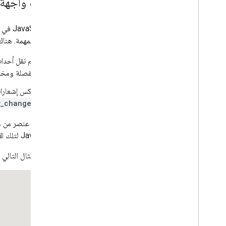
أحداث واجهة 
إضافة "خرائط Google" إلى صفحة ويب
ربط الأحداث
عناصر التحكّم في الخريطة
إنّ JavaScript في المتصفّح
التحكّم في التكبير
/
التصغير والتحريك
الأحداث المهمة. هناك
نوع العرض (نقطية ومتجهة)
أنواع الخرائط
منفصلة ومختلفة عن
الألوان على الخريطة
إحداثيات الخريطة والمربّعات
تعكس إشعارات تغيير حالة MVC التغييرات في عناصر 
تخصيص الخرائط
_changed
التعامل مع الخرائط الثلاثية الأبعاد
يصدّر كل عنصر من عناصر Maps JavaScript API عددًا من الأحداث المسماة. ستسجّل البرا
نظرة عامة
JavaScript لتلك الأحداث، وستنفّذ الرمز عند تلقّي تلك الأحداث من خلال استدعاء
البدء
يوضّح المثال التالي
المفاهيم
الخريطة الأساسية الثلاثية الأبعاد
المحدِّدات
الرسم على الخريطة
الموارد