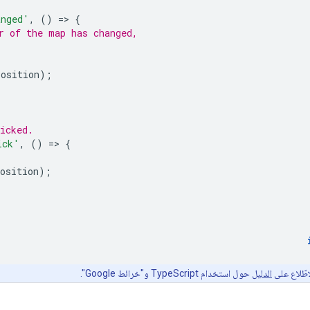
anged'
,
()
=
>
{
r of the map has changed,
Position
);
icked.
ick'
,
()
=
>
{
osition
);
طّلاع على
الدليل
حول استخدام TypeScript و"خرائط Google".