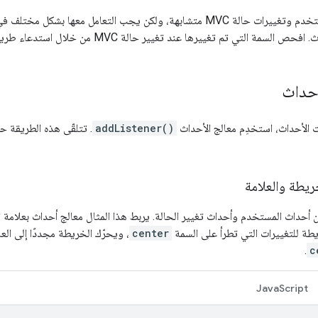
سمة التي تم تغييرها عند تغيير حالة MVC من خلال استدعاء طريقة
أحداث
 الأحداث، استخدِم معالج الأحداث
addListener()
. تتلقّى هذه الطريقة ح
ريطة والعلامة
ن أحداث المستخدم وأحداث تغيير الحالة. يربط هذا المثال معالج أحداث بعلامة تؤ
طة للتغييرات التي تطرأ على السمة
center
، ويحرّك الخريطة مجددًا إلى العلامة بعد 3 ثوانٍ م
.
c
JavaScript