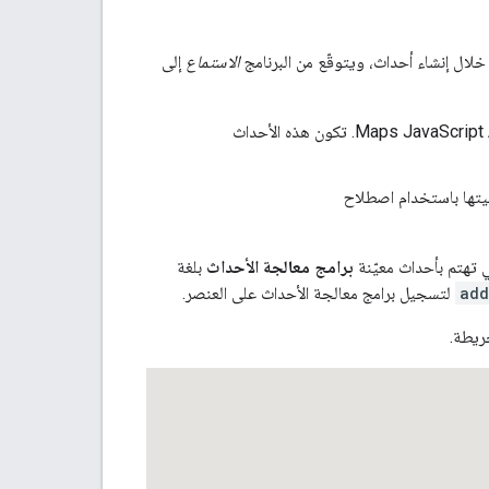
الاستماع
إلى
يتم نقل أحداث المستخدم (مثل أحداث الماوس "click") من نموذج المستند (DOM) إلى Maps JavaScript API. تكون هذه الأحداث
برامج معالجة الأحداث
بلغة
add
لتسجيل برامج معالجة الأحداث على العنصر.
ريطة.