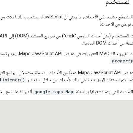
المستخدم
يعتمد على الأحداث
، ما يعني أنّ JavaScript يستجيب للتفاعلات من خلال إنشاء أحداث، ويتوقّع من البرنامج
 نوعان من الأحداث:
 أحداث DOM العادية.
Maps JavaScript API، ويتم تسميتها باستخدام اصطلاح
.
property
مج التي تهتم بأحداث معيّنة
Listener()
 الأحداث التي يتم تشغيلها بواسطة
google.maps.Map
أثناء تفاعلك مع الخ