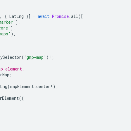
,
{
LatLng
}]
=
await
Promise
.
all
([
marker'
),
core'
),
maps'
),
rySelector
(
'gmp-map'
)
!
;
ap element.
rMap
;
Lng
(
mapElement
.
center
!
);
rElement
({