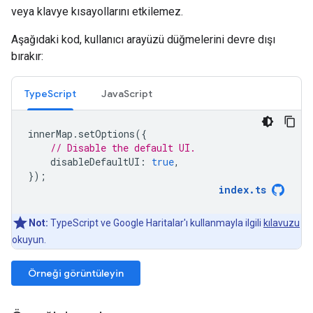
veya klavye kısayollarını etkilemez.
Aşağıdaki kod, kullanıcı arayüzü düğmelerini devre dışı
bırakır:
TypeScript
JavaScript
innerMap
.
setOptions
({
// Disable the default UI.
disableDefaultUI
:
true
,
});
index
.
ts
Not:
TypeScript ve Google Haritalar'ı kullanmayla ilgili
kılavuzu
okuyun.
Örneği görüntüleyin