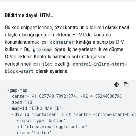
Bildirime dayalı HTML
Bu kod snippet'lerinde, özel kontrolün bildirimli olarak nasıl
oluşturulacağı gösterilmektedir. HTML'de, kontrolü
konumlandırmak için
container
kimliğine sahip bir DIV
kullanılır. Bu,
gmp-map
öğesi içine yerleştirilir ve düğme
DIV'e eklenir. Kontrolü haritanın sol üst köşesine
yerleştirmek için
slot
özelliği
control-inline-start-
block-start
olarak ayarlanır.
<gmp-map

  center="41.027748173921374, -92.41852445367961"

  zoom="13"

  map-id="DEMO_MAP_ID">

  <div id="container" slot="control-inline-start-bloc
    <input type="button"

    id="streetview-toggle-button"

    class="button"
