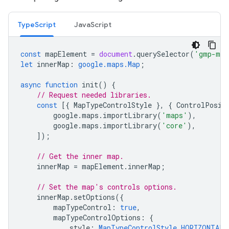
TypeScript
JavaScript
const
mapElement
=
document
.
querySelector
(
'gmp-map
let
innerMap
:
google.maps.Map
;
async
function
init
()
{
// Request needed libraries.
const
[{
MapTypeControlStyle
},
{
ControlPosit
google
.
maps
.
importLibrary
(
'maps'
),
google
.
maps
.
importLibrary
(
'core'
),
]);
// Get the inner map.
innerMap
=
mapElement
.
innerMap
;
// Set the map's controls options.
innerMap
.
setOptions
({
mapTypeControl
:
true
,
mapTypeControlOptions
:
{
style
:
MapTypeControlStyle.HORIZONTAL_