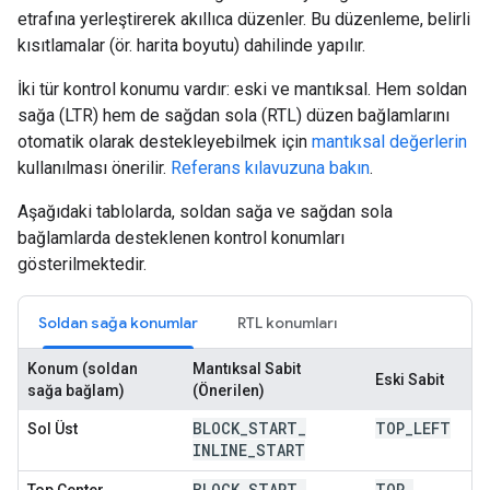
etrafına yerleştirerek akıllıca düzenler. Bu düzenleme, belirli
kısıtlamalar (ör. harita boyutu) dahilinde yapılır.
İki tür kontrol konumu vardır: eski ve mantıksal. Hem soldan
sağa (LTR) hem de sağdan sola (RTL) düzen bağlamlarını
otomatik olarak destekleyebilmek için
mantıksal değerlerin
kullanılması önerilir.
Referans kılavuzuna bakın
.
Aşağıdaki tablolarda, soldan sağa ve sağdan sola
bağlamlarda desteklenen kontrol konumları
gösterilmektedir.
Soldan sağa konumlar
RTL konumları
Konum (soldan
Mantıksal Sabit
Eski Sabit
sağa bağlam)
(Önerilen)
BLOCK
_
START
_
TOP
_
LEFT
Sol Üst
INLINE
_
START
BLOCK
_
START
_
TOP
_