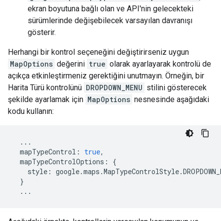
ekran boyutuna bağlı olan ve API'nin gelecekteki
sürümlerinde değişebilecek varsayılan davranışı
gösterir.
Herhangi bir kontrol seçeneğini değiştirirseniz uygun
MapOptions
değerini
true
olarak ayarlayarak kontrolü de
açıkça etkinleştirmeniz gerektiğini unutmayın. Örneğin, bir
Harita Türü kontrolünü
DROPDOWN_MENU
stilini gösterecek
şekilde ayarlamak için
MapOptions
nesnesinde aşağıdaki
kodu kullanın:
...
mapTypeControl
:
true
,
mapTypeControlOptions
:
{
style
:
google
.
maps
.
MapTypeControlStyle
.
DROPDOWN_
}
...