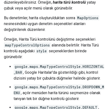
düzenleyebilirsiniz. Örneğin,
harita türü kontrolü
yatay
çubuk veya açılır menü olarak görünebilir.
Bu denetimler, harita oluşturulduktan sonra
MapOptions
nesnesindeki uygun denetim
seçenekleri
alanları
değiştirilerek düzenlenir.
Örneğin, Harita Türü kontrolünü değiştirme seçenekleri
mapTypeControlOptions
alanında belirtilir. Harita Türü
kontrolü aşağıdaki
style
seçeneklerden birinde
görünebilir:
google.maps.MapTypeControlStyle.HORIZONTAL
_BAR
, Google Haritalar'da gösterildiği gibi, kontrol
dizisini yatay bir çubukta düğmeler halinde gösterir.
google.maps.MapTypeControlStyle.DROPDOWN_M
ENU
, açılır menüden harita türünü seçmenize olanak
tanıyan tek bir düğme kontrolü gösterir.
google.maps.MapTypeControlStyle.DEFAULT
,