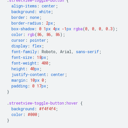
.
streetview-toggle-button
{
align-items
:
center
;
background
:
white
;
border
:
none
;
border-radius
:
2
px
;
box-shadow
:
0
1
px
4
px
-1
px
rgba
(
0
,
0
,
0
,
0.3
);
color
:
rgb
(
86
,
86
,
86
);
cursor
:
pointer
;
display
:
flex
;
font-family
:
Roboto
,
Arial
,
sans-serif
;
font-size
:
18
px
;
font-weight
:
400
;
height
:
40
px
;
justify-content
:
center
;
margin
:
10
px
0
;
padding
:
0
17
px
;
}
.
streetview-toggle-button
:
hover
{
background
:
#f4f4f4
;
color
:
#000
;
}