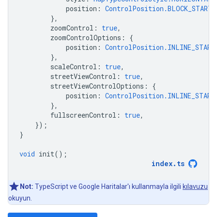
position
:
ControlPosition.BLOCK_START_
},
zoomControl
:
true
,
zoomControlOptions
:
{
position
:
ControlPosition.INLINE_START
},
scaleControl
:
true
,
streetViewControl
:
true
,
streetViewControlOptions
:
{
position
:
ControlPosition.INLINE_START
},
fullscreenControl
:
true
,
});
}
void
init
();
index
.
ts
Not:
TypeScript ve Google Haritalar'ı kullanmayla ilgili
kılavuzu
okuyun.