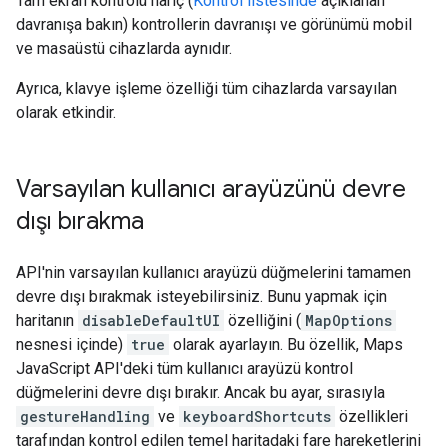
Tam ekran kontrolü hariç (
Kontrol listesinde
açıklanan
davranışa bakın) kontrollerin davranışı ve görünümü mobil
ve masaüstü cihazlarda aynıdır.
Ayrıca, klavye işleme özelliği tüm cihazlarda varsayılan
olarak etkindir.
Varsayılan kullanıcı arayüzünü devre
dışı bırakma
API'nin varsayılan kullanıcı arayüzü düğmelerini tamamen
devre dışı bırakmak isteyebilirsiniz. Bunu yapmak için
haritanın
disableDefaultUI
özelliğini (
MapOptions
nesnesi içinde)
true
olarak ayarlayın. Bu özellik, Maps
JavaScript API'deki tüm kullanıcı arayüzü kontrol
düğmelerini devre dışı bırakır. Ancak bu ayar, sırasıyla
gestureHandling
ve
keyboardShortcuts
özellikleri
tarafından kontrol edilen temel haritadaki fare hareketlerini