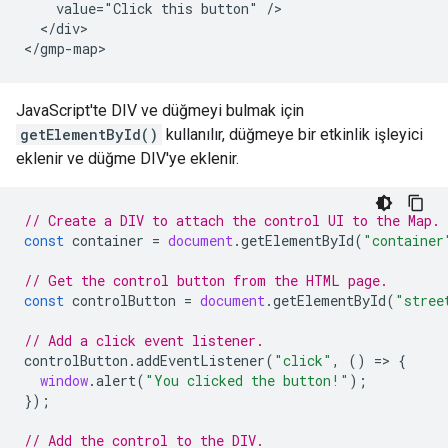
    value="Click this button" />

  </div>

</gmp-map>
JavaScript'te DIV ve düğmeyi bulmak için
getElementById()
kullanılır, düğmeye bir etkinlik işleyici
eklenir ve düğme DIV'ye eklenir.
// Create a DIV to attach the control UI to the Map.
const
container
=
document
.
getElementById
(
"container
// Get the control button from the HTML page.
const
controlButton
=
document
.
getElementById
(
"stree
// Add a click event listener.
controlButton
.
addEventListener
(
"click"
,
()
=>
{
window
.
alert
(
"You clicked the button!"
);
});
// Add the control to the DIV.