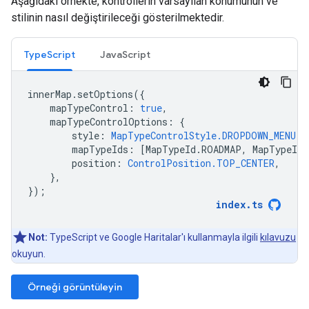
Aşağıdaki örnekte, kontrollerin varsayılan konumunun ve
stilinin nasıl değiştirileceği gösterilmektedir.
TypeScript
JavaScript
innerMap
.
setOptions
({
mapTypeControl
:
true
,
mapTypeControlOptions
:
{
style
:
MapTypeControlStyle.DROPDOWN_MENU
,
mapTypeIds
:
[
MapTypeId
.
ROADMAP
,
MapTypeId
.
position
:
ControlPosition.TOP_CENTER
,
},
});
index
.
ts
Not:
TypeScript ve Google Haritalar'ı kullanmayla ilgili
kılavuzu
okuyun.
Örneği görüntüleyin