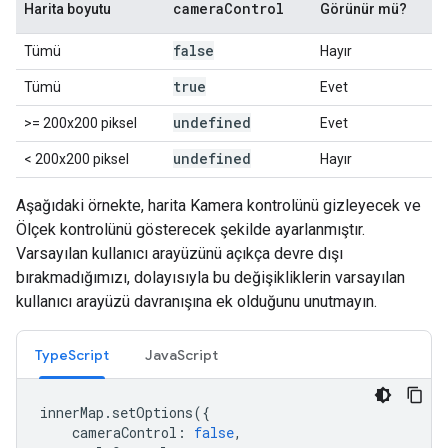
camera
Control
Harita boyutu
Görünür mü?
false
Tümü
Hayır
true
Tümü
Evet
undefined
>= 200x200 piksel
Evet
undefined
< 200x200 piksel
Hayır
Aşağıdaki örnekte, harita Kamera kontrolünü gizleyecek ve
Ölçek kontrolünü gösterecek şekilde ayarlanmıştır.
Varsayılan kullanıcı arayüzünü açıkça devre dışı
bırakmadığımızı, dolayısıyla bu değişikliklerin varsayılan
kullanıcı arayüzü davranışına ek olduğunu unutmayın.
TypeScript
JavaScript
innerMap
.
setOptions
({
cameraControl
:
false
,