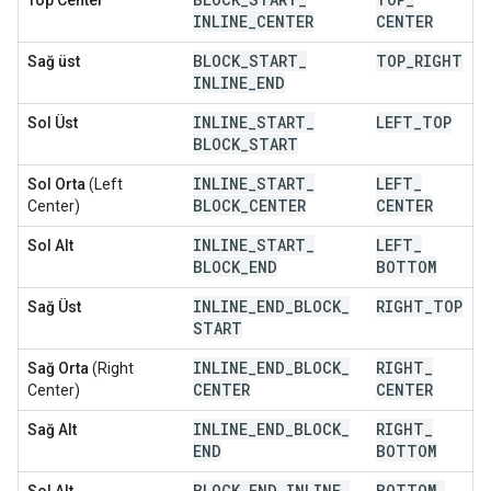
Top Center
INLINE
_
CENTER
CENTER
BLOCK
_
START
_
TOP
_
RIGHT
Sağ üst
INLINE
_
END
INLINE
_
START
_
LEFT
_
TOP
Sol Üst
BLOCK
_
START
INLINE
_
START
_
LEFT
_
Sol Orta
(Left
BLOCK
_
CENTER
CENTER
Center)
INLINE
_
START
_
LEFT
_
Sol Alt
BLOCK
_
END
BOTTOM
INLINE
_
END
_
BLOCK
_
RIGHT
_
TOP
Sağ Üst
START
INLINE
_
END
_
BLOCK
_
RIGHT
_
Sağ Orta
(Right
CENTER
CENTER
Center)
INLINE
_
END
_
BLOCK
_
RIGHT
_
Sağ Alt
END
BOTTOM
BLOCK
_
END
_
INLINE
_
BOTTOM
_