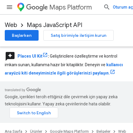
Maps Platform
Oturum aç
Web
Maps JavaScript API
Başlarken
Satış birimiyle iletişim kurun
reviews
Places UI Kit
:
Geliştiricilere özelleştirme ve kontrol
imkanı sunan, kullanıma hazır bir kitaplıktır. Deneyin ve
kullanıcı
arayüzü kiti deneyiminizle ilgili görüşlerinizi paylaşın.
Google, içerikleri tercih ettiğiniz dile çevirmek için yapay zeka
teknolojisini kullanır. Yapay zeka çevirilerinde hata olabilir.
Ana Sayfa
Ürünler
Google Maps Platform
Belgeler
Web