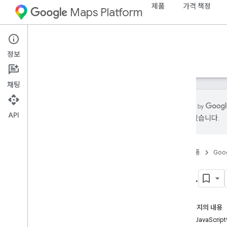
제품
가격 책정
Maps Platform
Web
Maps JavaScript API
정보
가이드
참조
샘플
리소스
기존
채팅
API
있을 수 있습니다.
Maps Java
Script API
개요
홈
제품
Goog
Java
Script API 설정
지도 데모 키 가져오기 및 사용하기
개요
App Check을 사용하여 API 키 보호
Maps Java
Script API 로드하기
오류 처리
이 페이지의 내용
문제 해결
Maps JavaScr