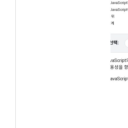
Maps JavaScri
튜토리얼
Maps JavaScr
HTML을 사용하여 마커가 포함된 Google
적용 범위
지도 추가
다음 단계
Java
Script를 사용하여 마커가 포함된
Google 지도 추가
React 앱에 Google 지도 추가
플랫폼 선택:
현재 위치 표시
마커 클러스터링
지도 JavaScr
개념
하고, 유용성을 
버전 관리
Maps JavaSc
현지화
권장사항
Type
Script
프로미스
기본 지도
웹페이지에 Google 지도 추가하기
지도 이벤트