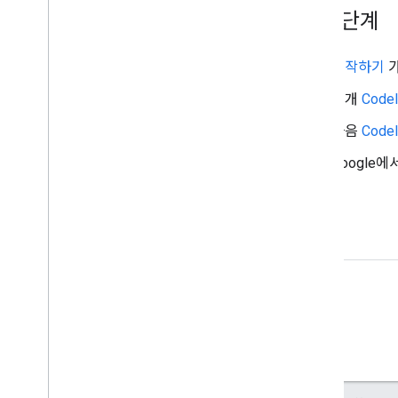
지도에 그리기
다음 단계
개요
정보 창
시작하기
가
도형 및 선
기호
소개
Code
Web
GL 기능
다음
Code
Deck
.
gl 데이터 시각화
지면 오버레이
Google
맞춤 오버레이
맞춤 범례 추가
데이터 표시
개요
데이터 세트를 위한 데이터 기반 스타일 지
정
경계를 위한 데이터 기반 스타일 지정
KML
Geo
JSON
데이터 레이어