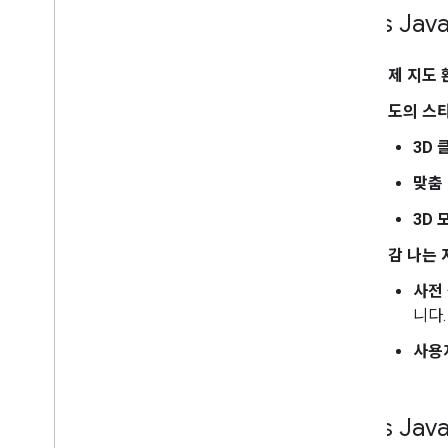
개요
Maps Jav
시작하기
지도에 마커 추가하기
실제 지도 
기본 마커 맞춤설정
그래픽으로 마커 만들기
지도의 스
HTML 및 CSS로 마커 만들기
3D
충돌 동작
,
고도 및 표시 여부 관리
마커를 클릭 가능하도록 설정하고 마커에
맞춤
접근성 기능 추가
마커를 드래그할 수 있도록 설정
3D 
고급 마커로 이전
실감 나는 
마커 (기존)
사전
장소 사용
니다.
개요
사용
장소 (신규)
장소 UI 키트
장소 가이드
Maps Jav