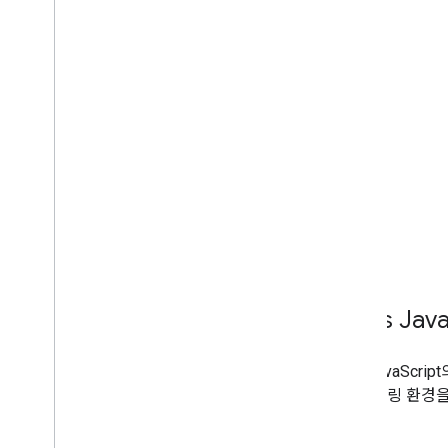
지도 컨트롤
컨트롤 확대
/
축소 및 화면 이동
렌더링 유형 (래스터 및 벡터)
지도 유형
지도 색 구성표
지도 및 타일 좌표
지도 맞춤설정
3D 지도 사용
개요
시작하기
개념
기본 3D 지도
Maps Jav
마커
지도에 그리기
지도 JavaScr
리소스
3D 렌더링 환경
마커