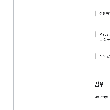
경로 작업
개요
시작하기
1
설정하
데모 보기
경로 클래스
Route Matrix 클래스
2
Maps 
이전 가이드
금 청구
리소스
주소 검증
3
지도 
개요
데모 보기
시작하기
주소 확인
적용 범위
기본 응답 이해하기
유효성 검사 응답 처리
미국 주소 처리
지도 JavaScri
국가 및 지역