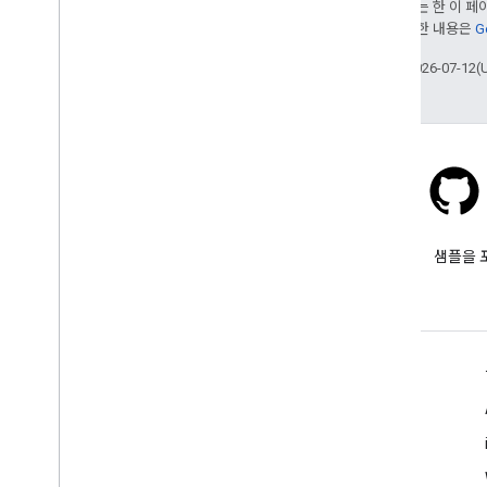
달리 명시되지 않는 한 이 
히트맵 (지원 중단됨)
부여됩니다. 자세한 내용은
G
교통정보
,
대중교통
,
자전거 레이어
최종 업데이트: 2026-07-12(
서비스
고도
지오코딩
최대 확대
/
축소 이미지
스트리트 뷰
Stack Overflow
추가 라이브러리
google-maps 태그를 붙여 질문
샘플을 
개요
합니다.
공기질 측정기 위젯 (실험용)
그리기 라이브러리 (지원 중단됨)
도형 라이브러리
자세히 알아보기
시각화 라이브러리 (지원 중단됨)
오픈소스 라이브러리
FAQ
API 선택기
더 많은 가이드
튜토리얼
Google 로더 이전 가이드