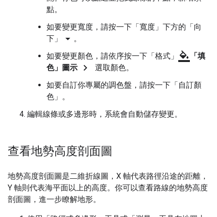
點。
如要變更寬度，請按一下「寬度」下方的「向
arrow_drop_down
下」
。
format_color_fill
如要變更顏色，請依序按一下「格式」
「填
chevron_right
色」圖示
選取顏色。
如要自訂你專屬的調色盤，請按一下「自訂顏
色」
。
編輯線條或多邊形時，系統會自動儲存變更。
查看地勢高度剖面圖
地勢高度剖面圖是二維折線圖，X 軸代表路徑沿途的距離，
Y 軸則代表海平面以上的高度。你可以查看路線的地勢高度
剖面圖，進一步瞭解地形。