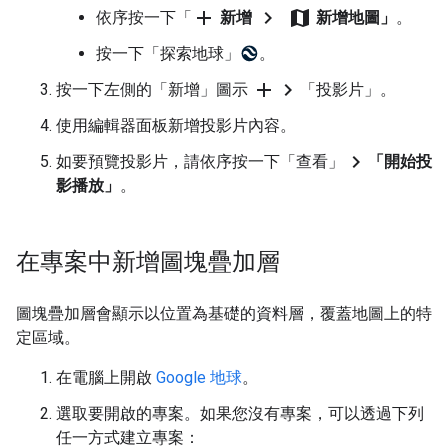
add
chevron_right
map
依序按一下「
新增
新增地圖」
。
按一下「探索地球」
。
add
chevron_right
按一下左側的「新增」圖示
「投影片」。
使用編輯器面板新增投影片內容。
chevron_right
如要預覽投影片，請依序按一下「查看」
「開始投
影播放」
。
在專案中新增圖塊疊加層
圖塊疊加層會顯示以位置為基礎的資料層，覆蓋地圖上的特
定區域。
在電腦上開啟
Google 地球
。
選取要開啟的專案。如果您沒有專案，可以透過下列
任一方式建立專案：