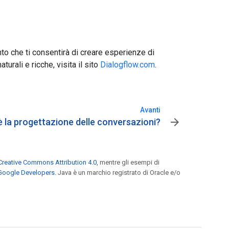
o che ti consentirà di creare esperienze di
urali e ricche, visita il sito
Dialogflow.com
.
Avanti
arrow_forward
è la progettazione delle conversazioni?
Creative Commons Attribution 4.0
, mentre gli esempi di
 Google Developers
. Java è un marchio registrato di Oracle e/o