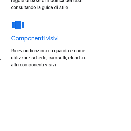
regole di base di modifica dei testi
consultando la guida di stile
view_carousel
Componenti visivi
Ricevi indicazioni su quando e come
,
utilizzare schede, caroselli, elenchi e
altri componenti visivi