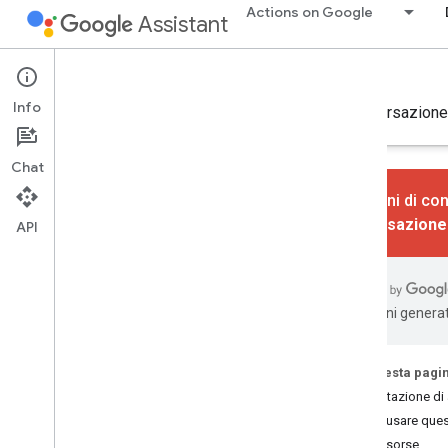
Actions on Google
Assistant
Conversation Design
Info
Ti diamo il benvenuto alla progettazione della conversazione
Chat
Le azioni di con
conversazione
API
progettazione conversazionale
Ti diamo il benvenuto
Che cos'è la progettazione delle
traduzioni generat
conversazioni?
Scopri di più sulla conversazione
Su questa pagi
Processo di progettazione delle
Progettazione di
conversazioni
Come usare ques
Cosa devo fare per iniziare?
Altre risorse