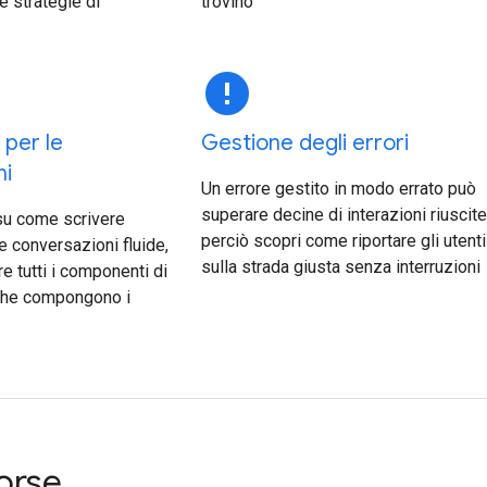
e strategie di
trovino
error
per le
Gestione degli errori
ni
Un errore gestito in modo errato può
superare decine di interazioni riuscite
su come scrivere
perciò scopri come riportare gli utenti
e conversazioni fluide,
sulla strada giusta senza interruzioni
e tutti i componenti di
che compongono i
sorse