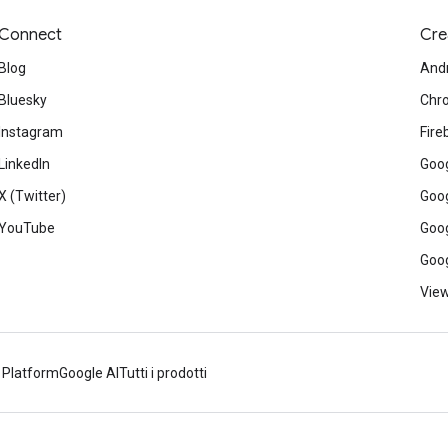
Connect
Cre
Blog
And
Bluesky
Chr
Instagram
Fire
LinkedIn
Goog
X (Twitter)
Goog
YouTube
Goog
Goog
View
 Platform
Google AI
Tutti i prodotti