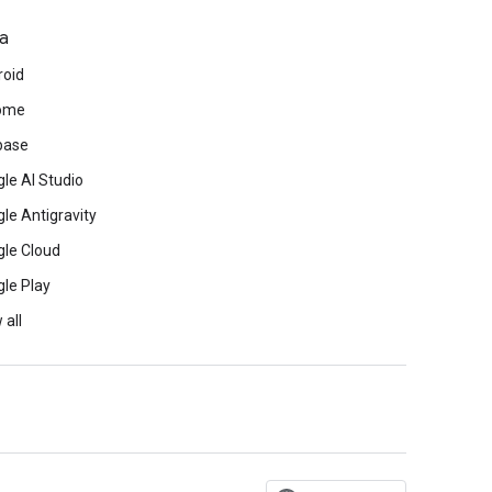
a
roid
ome
base
le AI Studio
le Antigravity
le Cloud
le Play
 all