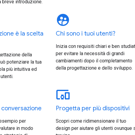
a breve introduzione.
supervised_user_circle
ione è la scelta
Chi sono i tuoi utenti?
Inizia con requisiti chiari e ben studiat
per evitare la necessità di grandi
gettazione della
cambiamenti dopo il completamento
uò potenziare la tua
della progettazione e dello sviluppo.
la più intuitiva ed
 utenti.
devices_other
a conversazione
Progetta per più dispositivi
 esempio per
Scopri come ridimensionare il tuo
valutare in modo
design per aiutare gli utenti ovunque 