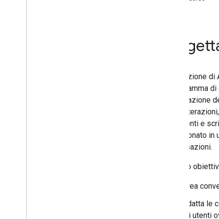
La conversazione è la scelta giusta?
Raccogliere i requisiti
Crea un utente tipo
Scrivere finestre di dialogo di esempio
Progett
Test e ottimizzazione
Design per la coda lunga
Ridimensiona il tuo design
La creazione di 
Aiuta gli utenti a trovare la tua azione
vasta gamma di 
progettazione de
Guida di stile
delle interazioni
Modelli linguistici
movimenti e scri
Lettere maiuscole e punteggiatura
perfezionato in u
conversazioni.
Componenti di base
Panoramica
Il nostro obiettiv
Collegamento degli account
Crea conver
Scoperta
Assistente
Adatta le c
Notifiche
gli utenti 