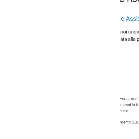
Google Assi
Per ulteriori indi
un'occhiata alla
Salvo quando diversamente 
codice sono concessi in b
delle sue consociate.
Ultimo aggiornamento 202