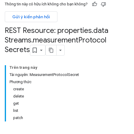
Thông tin này có hữu ích không cho bạn không?
Gửi ý kiến phản hồi
REST Resource: properties
.
data
Streams
.
measurement
Protocol
Secrets
Trên trang này
Tài nguyên: MeasurementProtocolSecret
Phương thức
create
delete
get
list
patch
les