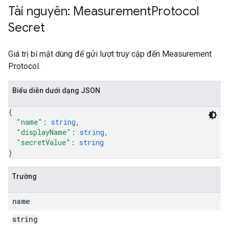
Tài nguyên: Measurement
Protocol
rotocolSecrets
Secret
Giá trị bí mật dùng để gửi lượt truy cập đến Measurement
Protocol.
Biểu diễn dưới dạng JSON
kConversionValueSchema
{
LinkProposals
"name"
: 
string
,
"displayName"
: 
string
,
Links
"secretValue"
: 
string
}
Trường
name
string