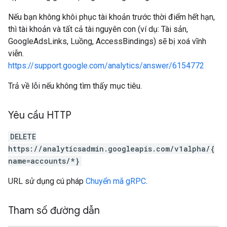
Nếu bạn không khôi phục tài khoản trước thời điểm hết hạn,
thì tài khoản và tất cả tài nguyên con (ví dụ: Tài sản,
GoogleAdsLinks, Luồng, AccessBindings) sẽ bị xoá vĩnh
viễn.
https://support.google.com/analytics/answer/6154772
Trả về lỗi nếu không tìm thấy mục tiêu.
les
Yêu cầu HTTP
rotocolSecrets
DELETE
kConversionValueSchema
https://analyticsadmin.googleapis.com/v1alpha/{
LinkProposals
name=accounts/*}
Links
URL sử dụng cú pháp
Chuyển mã gRPC
.
Tham số đường dẫn